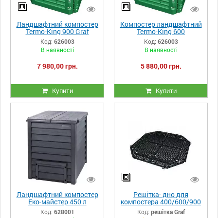
Ландшафтний компостер
Компостер ландшафтний
Termo-King 900 Graf
Termo-King 600
Код:
626003
Код:
626003
В наявності
В наявності
7 980,00 грн.
5 880,00 грн.
Купити
Купити
Ландшафтний компостер
Решітка- дно для
Еко-майстер 450 л
компостера 400/600/900
л Graf
Код:
628001
Код:
решітка Graf