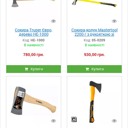
Сокира Truper Євро,
Сокира-колун Mastertool
дерево HE-1000
2200 г з рукояткою зі
скловолокна 900 мм
Код:
HE-1000
Код:
05-0209
В наявності
В наявності
780,00 грн.
930,00 грн.
Купити
Купити