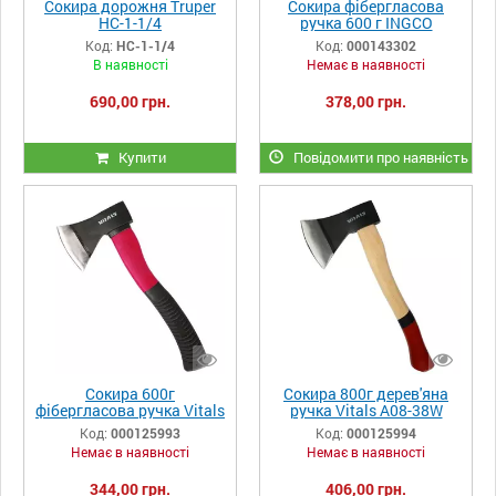
Сокира дорожня Truper
Сокира фібергласова
HC-1-1/4
ручка 600 г INGCO
Код:
HC-1-1/4
Код:
000143302
В наявності
Немає в наявності
690,00 грн.
378,00 грн.
Купити
Повідомити про наявність
Сокира 600г
Сокира 800г дерев'яна
фібергласова ручка Vitals
ручка Vitals A08-38W
A06-35F
Код:
000125993
Код:
000125994
Немає в наявності
Немає в наявності
344,00 грн.
406,00 грн.