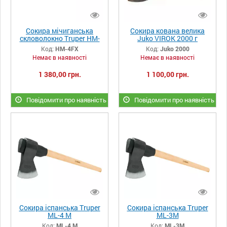
Сокира мічиганська
Сокира кована велика
скловолокно Truper HM-
Juko VIROK 2000 г
4FX
Код:
HM-4FX
Код:
Juko 2000
Немає в наявності
Немає в наявності
1 380,00 грн.
1 100,00 грн.
Повідомити про наявність
Повідомити про наявність
Сокира іспанська Truper
Сокира іспанська Truper
ML-4 M
ML-3M
Код:
ML-4 M
Код:
ML-3M