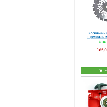
Косильний н
переможним
В ная
185,0
К