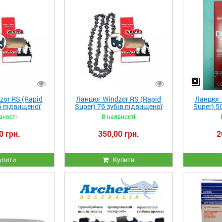
or RS (Rapid
Ланцюг Windzor RS (Rapid
Ланцюг 
б підвищеної
Super) 76 зубів підвищеної
Super) 5
 шину 40 см
міцності на шину 50 см
міцнос
вності
В наявності
0 грн.
350,00 грн.
2
упити
Купити