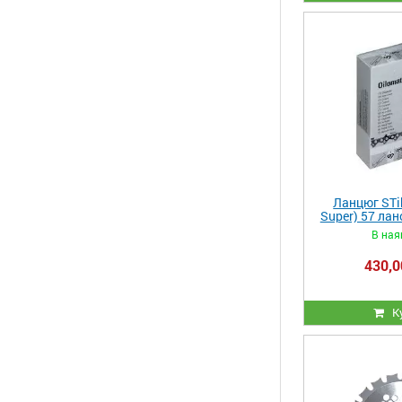
Ланцюг STih
Super) 57 лан
міцн
В ная
430,0
К