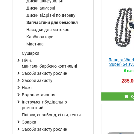
Диски шліфувальні
Диски алмазні
Диски відрізні по дереву
Запчастини для бензопил
Насадки для мотокос
Карбюратори
Мастила
Сушарки
Ланцюг Windz
Пічи,
Super) 64 зу
мангали,барбекю,коптильні
міцності на
В ная
Засоби захисту рослин
285,0
Засоби захисту
Ножі
Водопостачання
К
Інструмент будівельно-
ремонтний
Плівка, спанбонд, сітки, тенти
Зварка
Засоби захисту рослин