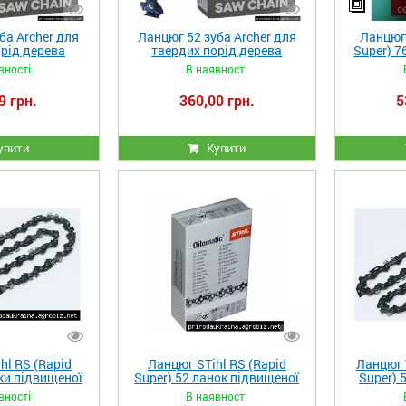
ба Archer для
Ланцюг 52 зуба Archer для
Ланцюг 
рід дерева
твердих порід дерева
Super) 7
міцнос
вності
В наявності
9 грн.
360,00 грн.
5
упити
Купити
hl RS (Rapid
Ланцюг STihl RS (Rapid
Ланцюг 
ки підвищеної
Super) 52 ланок підвищеної
Super) 
ості
міцності
міцнос
вності
В наявності