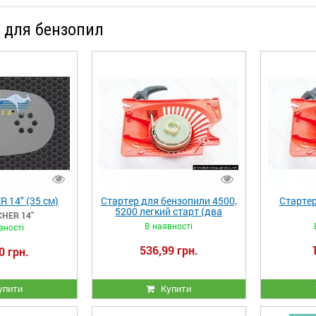
 для бензопил
 14" (35 см)
Стартер для бензопили 4500,
Стартер
5200 легкий старт (два
HER 14"
зачепи)
В наявності
вності
536,99 грн.
0 грн.
упити
Купити