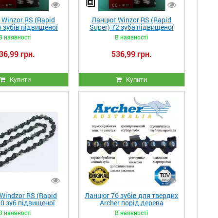
Winzor RS (Rapid
Ланцюг Winzor RS (Rapid
6 зубів підвищеної
Super) 72 зуба підвищеної
ті на шину 50 см
міцності на шину 45 см
В наявності
В наявності
36,99 грн.
536,99 грн.
Купити
Купити
Windzor RS (Rapid
Ланцюг 76 зубів для твердих
50 зуб підвищеної
Archer порід дерева
ті на шину 35см
В наявності
В наявності