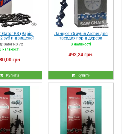
 Gator RS (Rapid
Ланцюг 76 зубів Archer для
72 зуб підвищеної
твердих порід дерева
ті на шину 35см
д:
Gator RS 72
В наявності
В наявності
492,24 грн.
80,00 грн.
Купити
Купити