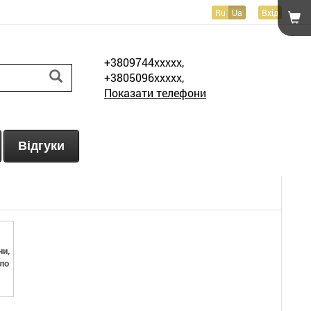
Ru
Ua
Вхід
+3809744xxxxx,
+3805096xxxxx,
Показати телефони
Відгуки
и,
ло