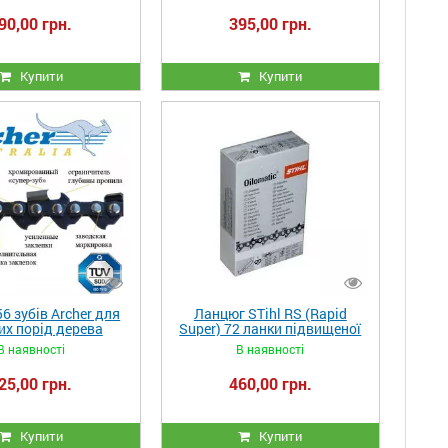
90,00 грн.
395,00 грн.
Купити
Купити
6 зубів Archer для
Ланцюг STihl RS (Rapid
их порід дерева
Super) 72 ланки підвищеної
міцності
В наявності
В наявності
25,00 грн.
460,00 грн.
Купити
Купити