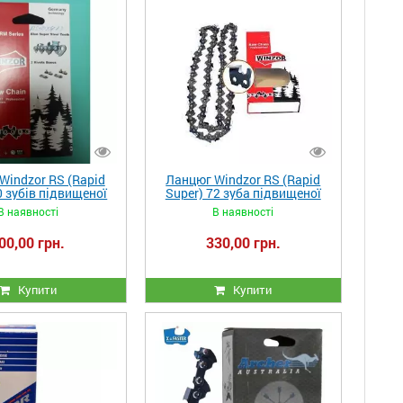
Windzor RS (Rapid
Ланцюг Windzor RS (Rapid
0 зубів підвищеної
Super) 72 зуба підвищеної
ті на шину 35 см
міцності на шину 45 см
В наявності
В наявності
00,00 грн.
330,00 грн.
Купити
Купити