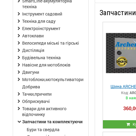
SmartLine-акумуляторна
техніка
Запчастини
Інструмент садовий
Техніка для саду
Електроінструмент
Автоклави
Велосипеди міські та гірські
Дистіляція
Будівельна техніка
Навісне для мотоблоків
Двигуни
Мотоблоки,мотокультиватори
Шина ARCHER
Добрива
Код:
ARC
Тачки,причипи
В ная
Обприскувачі
360,0
Товари для активного
відпочинку
Запчастини та комплектуючи
К
Бури та свердла