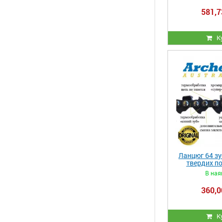
581,7
К
Ланцюг 64 зу
твердих по
В ная
360,0
К