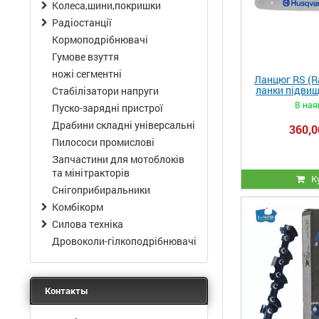
Колеса,шини,покришки
Радіостанції
Кормоподрібнювачі
Гумове взуття
ножі сегментні
Ланцюг RS (Ra
ланки підвищ
Стабілізатори напруги
В ная
Пуско-зарядні пристрої
Драбини складні універсальні
360,0
Пилососи промислові
Запчастини для мотоблоків
та мінітракторів
К
Снігоприбиральники
Комбікорм
Силова техніка
Дровоколи-гілкоподрібнювачі
Контакты