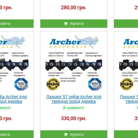
3 грн.
280,00 грн.
2
упити
Купити
ба Archer для
Ланцюг 57 зубів Archer для
Ланцюг 5
рід дерева
твердих порід дерева
тверд
вності
В наявності
0 грн.
330,00 грн.
3
упити
Купити