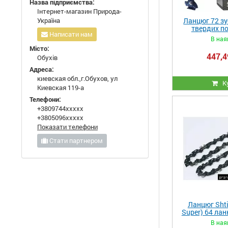
Назва підприємства:
Інтернет-магазин Природа-
Україна
Ланцюг 72 зу
твердих по
Написати нам
В ная
Місто:
447,4
Обухів
Адреса:
киевская обл.,г.Обухов, ул
К
Киевская 119-а
Телефони:
+3809744xxxxx
+3805096xxxxx
Показати телефони
Стати партнером
Ланцюг Shti
Super) 64 лан
міцн
В ная