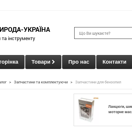
ИРОДА-УКРАЇНА
и та інструменту
торінка
Товари
Про нас
Контакти
алог
>
Запчастини та комплектуючи
>
Запчастини для бензопил
Ланцюги, шин
моторне мас