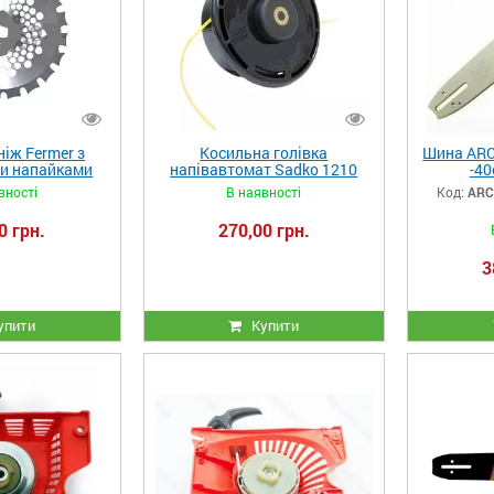
іж Fermer з
Косильна голівка
Шина ARC
и напайками
напівавтомат Sadko 1210
-40
вності
В наявності
Код:
ARC
0 грн.
270,00 грн.
3
упити
Купити