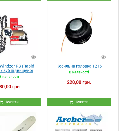
Windzor RS (Rapid
Косильна головка 1216
57 зуб підвищеної
В наявності
ті на шину 40 см
В наявності
220,00 грн.
80,00 грн.
Купити
Купити