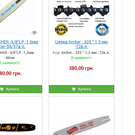
HER -3/8"LP -1,3мм
Цепка Archer -.325 "-1,3 мм
см -56/57в.л.
-72в.л.
HER -3/8"LP -1,3мм
Код:
Archer -.325 "-1,3 мм -72в.л.
-40см
В наявності
В наявності
380,00 грн.
80,00 грн.
Купити
Купити