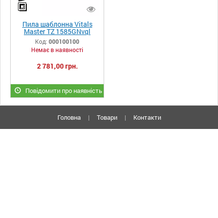
Пила шаблонна Vitals
Master TZ 1585GNvql
Код:
000100100
Немає в наявності
2 781,00 грн.
Повідомити про наявність
Головна
|
Товари
|
Контакти