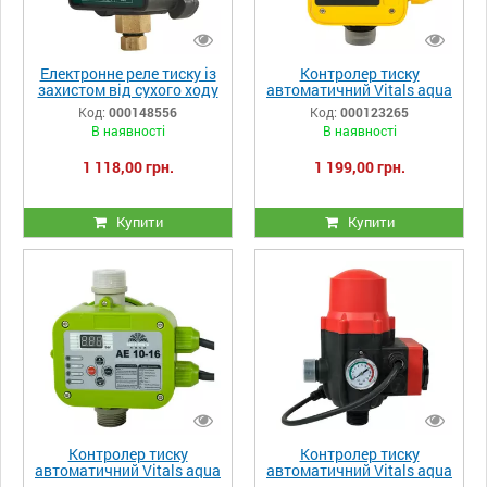
Електронне реле тиску із
Контролер тиску
захистом від сухого ходу
автоматичний Vitals aqua
NOWA EPS-16A
AL 4-10r
Код:
000148556
Код:
000123265
В наявності
В наявності
1 118,00 грн.
1 199,00 грн.
Купити
Купити
Контролер тиску
Контролер тиску
автоматичний Vitals aqua
автоматичний Vitals aqua
AE 10-16r
AP 4-10rs