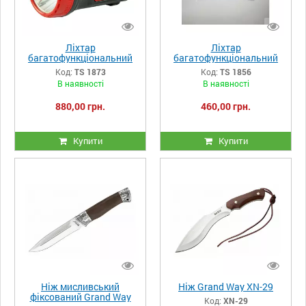
Ліхтар
Ліхтар
багатофункціональний
багатофункціональний
акумуляторний
Tyross TS 1856
Код:
TS 1873
Код:
TS 1856
світлодіодний Tiross TS
В наявності
В наявності
1873
880,00 грн.
460,00 грн.
Купити
Купити
Ніж мисливський
Ніж Grand Way XN-29
фіксований Grand Way
Код:
XN-29