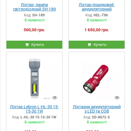
Ліхтар- лампа
Ліхтар пошуковий
світлодіодний SH-189
акумуляторний
Haoerliang HEL-T96
Код:
SH-189
Код:
HEL-T96
PoverBank
В наявності
В наявності
560,00 грн.
1 650,00 грн.
Купити
Купити
Ліхтар Lebron L-HL-30 15-
Ліхтарик акумуляторний
15-30 1W
з LED та COB
підсвічуванням ORTEX
Код:
L-HL-30 15-15-30 1W
Код:
SD-8672-S
SD-8672-S
В наявності
В наявності