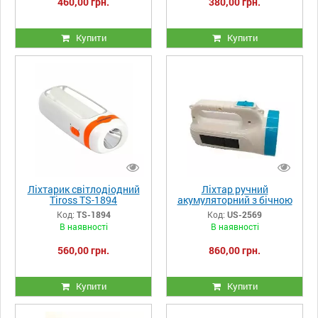
460,00 грн.
380,00 грн.
Купити
Купити
Ліхтарик світлодіодний
Ліхтар ручний
Tiross TS-1894
акумуляторний з бічною
панеллю та сонячною
Код:
TS-1894
Код:
US-2569
зарядкою Unistar US-
В наявності
В наявності
2569
560,00 грн.
860,00 грн.
Купити
Купити