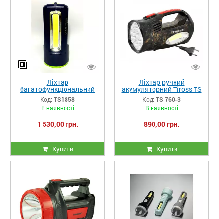
Ліхтар
Ліхтар ручний
багатофункціональний
акумуляторний Tiross TS
акумуляторний
760-3
Код:
TS1858
Код:
TS 760-3
світлодіодний Tiross
В наявності
В наявності
TS1858
1 530,00 грн.
890,00 грн.
Купити
Купити