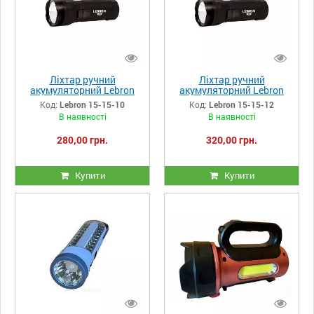
Ліхтар ручний
Ліхтар ручний
акумуляторний Lebron
акумуляторний Lebron
15-15-10
15-15-12
Код:
Lebron 15-15-10
Код:
Lebron 15-15-12
В наявності
В наявності
280,00 грн.
320,00 грн.
Купити
Купити