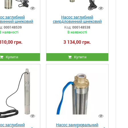
ос заглибний
Насос заглибний
винний шнековий
свердловинний шнековий
4DS 750-12048
NOWA 3DS 550-9130
д:
000148539
Код:
000148538
В наявності
В наявності
310,00 грн.
3 134,00 грн.
Купити
Купити
ос заглибний
Насос занурювальний