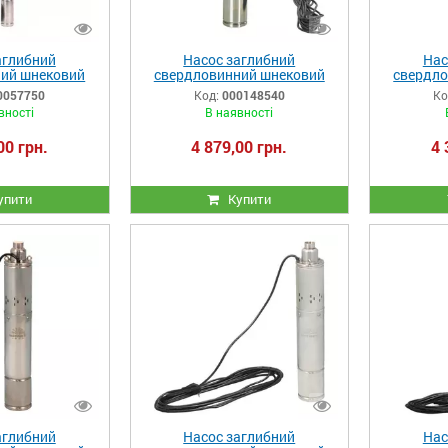
аглибний
Насос заглибний
Нас
ий шнековий
свердловинний шнековий
свердло
2DS 0523-0,5r
NOWA 4DS 1100-16550
NOWA 
0057750
Код:
000148540
Ко
вності
В наявності
00 грн.
4 879,00 грн.
4 
упити
Купити
аглибний
Насос заглибний
Нас