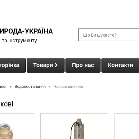
ИРОДА-УКРАЇНА
и та інструменту
торінка
Товари
Про нас
Контакти
алог
>
Водопостачання
>
Насоси шнекові
кові