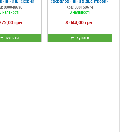
винний шнековий
свердловинний відцентровий
qua 3DS 1253-0.75r
стійкий до піску Vitals Aqua
д:
000048636
Код:
000150674
PRO 3-20SD 1851-0.8r
В наявності
В наявності
872,00 грн.
8 044,00 грн.
Купити
Купити