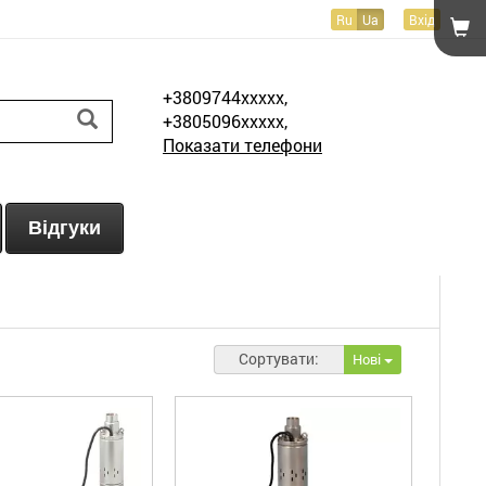
Ru
Ua
Вхід
+3809744xxxxx,
+3805096xxxxx,
Показати телефони
Відгуки
Сортувати:
Нові