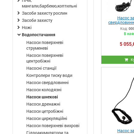
Пічи,
мангали,барбекю,коптильні
Засоби захисту рослин
Насос з
Засоби захисту
свердловинн
Vitals aqua 
Ножі
Код:
00
В ная
Водопостачання
Насоси поверхневі
5 055,
струменеві
Насоси поверхневі
К
центробіжні
Насосні станції
Контролери тиску води
Насоси свердловинні
Насоси колодязні
Насоси шнекові
Насоси дренажні
Насоси цетробіжні
Насоси циркуляційні
Насоси поверхневі вихрові
Насос з
Гідроакумулятори та