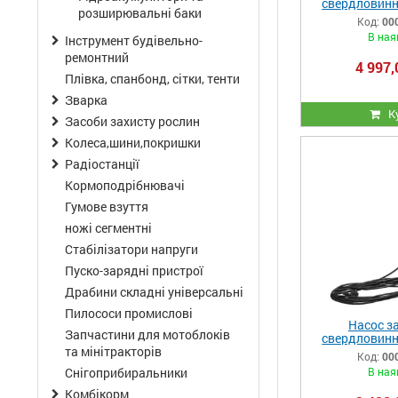
свердловинн
розширювальні баки
Vitals aqua 
Код:
00
В ная
Інструмент будівельно-
ремонтний
4 997,
Плівка, спанбонд, сітки, тенти
Зварка
К
Засоби захисту рослин
Колеса,шини,покришки
Радіостанції
Кормоподрібнювачі
Гумове взуття
ножі сегментні
Стабілізатори напруги
Пуско-зарядні пристрої
Драбини складні універсальні
Пилососи промислові
Насос з
Запчастини для мотоблоків
свердловинн
Vitals aqua 
та мінітракторів
Код:
00
В ная
Снігоприбиральники
Комбікорм