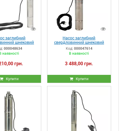
ос заглибний
Насос заглибний
винний шнековий
свердловинний шнековий
aqua 3DS 1027-0.5r
Vitals aqua 3.5DS 1048-0.5r
д:
000048634
Код:
000047614
В наявності
В наявності
210,00 грн.
3 488,00 грн.
Купити
Купити