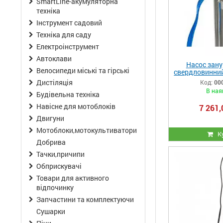
SmartLine-акумуляторна
техніка
Інструмент садовий
Техніка для саду
Електроінструмент
Автоклави
Насос зан
Велосипеди міські та гірські
свердловинний
стійкий до піс
Дистіляція
Код:
00
PRO 3-14SD
В ная
Будівельна техніка
Навісне для мотоблоків
7 261,
Двигуни
Мотоблоки,мотокультиватори
К
Добрива
Тачки,причипи
Обприскувачі
Товари для активного
відпочинку
Запчастини та комплектуючи
Сушарки