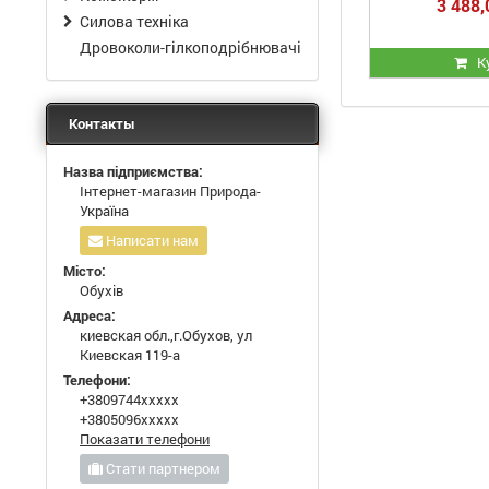
3 488,
Силова техніка
Дровоколи-гілкоподрібнювачі
К
Контакты
Назва підприємства:
Інтернет-магазин Природа-
Україна
Написати нам
Місто:
Обухів
Адреса:
киевская обл.,г.Обухов, ул
Киевская 119-а
Телефони:
+3809744xxxxx
+3805096xxxxx
Показати телефони
Стати партнером