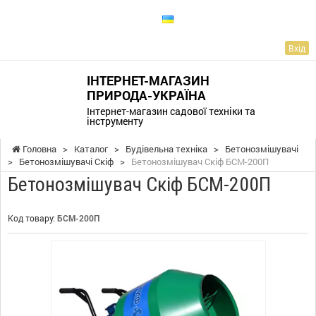
UA
Вхід
ІНТЕРНЕТ-МАГАЗИН
ПРИРОДА-УКРАЇНА
Інтернет-магазин садової техніки та
інструменту
Головна
>
Каталог
>
Будівельна техніка
>
Бетонозмішувачі
>
Бетонозмішувачі Скіф
>
Бетонозмішувач Скіф БСМ-200П
Бетонозмішувач Скіф БСМ-200П
Код товару:
БСМ-200П