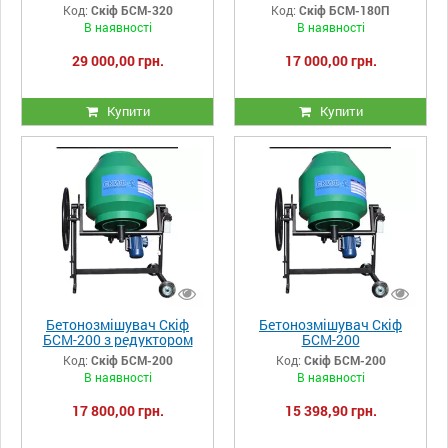
Код:
Скіф БСМ-320
Код:
Скіф БСМ-180П
В наявності
В наявності
29 000,00 грн.
17 000,00 грн.
Купити
Купити
Бетонозмішувач Скіф
Бетонозмішувач Скіф
БСМ-200 з редуктором
БСМ-200
для перевороту
Код:
Скіф БСМ-200
Код:
Скіф БСМ-200
В наявності
В наявності
17 800,00 грн.
15 398,90 грн.