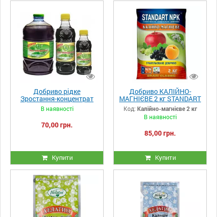
Добриво рідке
Добриво КАЛІЙНО-
Зростання-концентрат
МАГНІЄВЕ 2 кг STANDART
300 мл
NPK КОМПЛЕКСНЕ
В наявності
Код:
Калійно-магнієве 2 кг
МІНЕРАЛЬНЕ
В наявності
70,00 грн.
85,00 грн.
Купити
Купити