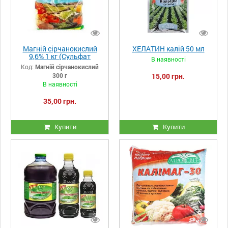
Магній сірчанокислий
ХЕЛАТИН калій 50 мл
9,6% 1 кг (Сульфат
В наявності
магнію)
Код:
Магній сірчанокислий
300 г
15,00 грн.
В наявності
35,00 грн.
Купити
Купити