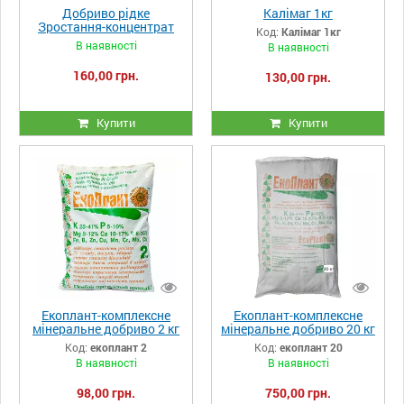
Добриво рідке
Калімаг 1кг
Зростання-концентрат
Код:
Калімаг 1кг
1000 мл
В наявності
В наявності
160,00 грн.
130,00 грн.
Купити
Купити
Екоплант-комплексне
Екоплант-комплексне
мінеральне добриво 2 кг
мінеральне добриво 20 кг
Код:
екоплант 2
Код:
екоплант 20
В наявності
В наявності
98,00 грн.
750,00 грн.