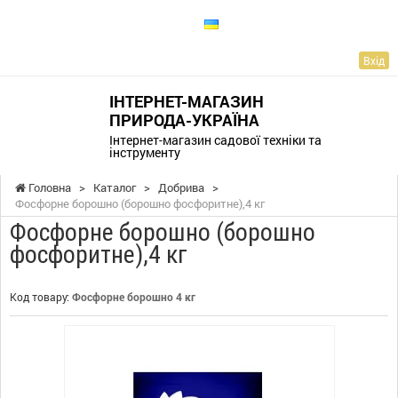
UA
Вхід
ІНТЕРНЕТ-МАГАЗИН
ПРИРОДА-УКРАЇНА
Інтернет-магазин садової техніки та
інструменту
Головна
>
Каталог
>
Добрива
>
Фосфорне борошно (борошно фосфоритне),4 кг
Фосфорне борошно (борошно
фосфоритне),4 кг
Код товару:
Фосфорне борошно 4 кг