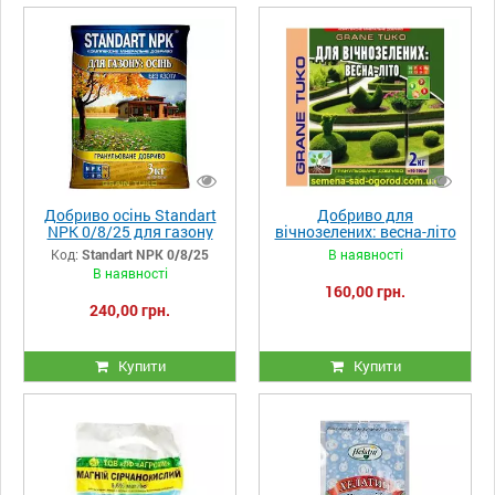
Добриво осінь Standart
Добриво для
NPK 0/8/25 для газону
вічнозелених: весна-літо
2 кг
Код:
Standart NPK 0/8/25
В наявності
В наявності
160,00 грн.
240,00 грн.
Купити
Купити