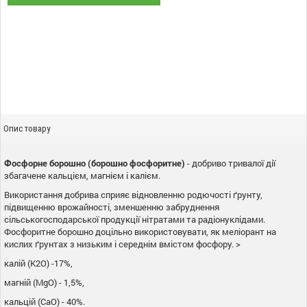
Опис товару
Фосфорне борошно (борошно фосфоритне)
- добриво тривалої дії
збагачене кальцієм, магнієм і калієм.
Використання добрива сприяє відновленню родючості ґрунту,
підвищенню врожайності, зменшенню забруднення
сільськогосподарської продукції нітратами та радіонуклідами.
Фосфоритне борошно доцільно використовувати, як меліорант на
кислих ґрунтах з низьким і середнім вмістом фосфору. >
калій (К2O) -17%,
магній (MgО) - 1,5%,
кальцій (СаО) - 40%.