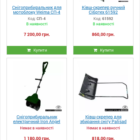
Снігоприбиральник для
Ківш-скрепер ручний
мотоблоку Weima СП-4
Сібртех 61592
Код:
СП-4
Код:
61592
В наявності
В наявності
7 200,00 грн.
860,00 грн.
Купити
Купити
Снігоприбиральник
Ківш-скрепер для
електричний Iron Angel
збирання снігу Palisad
1100
Немає в наявності
Немає в наявності
1 180,00 грн.
818,00 грн.