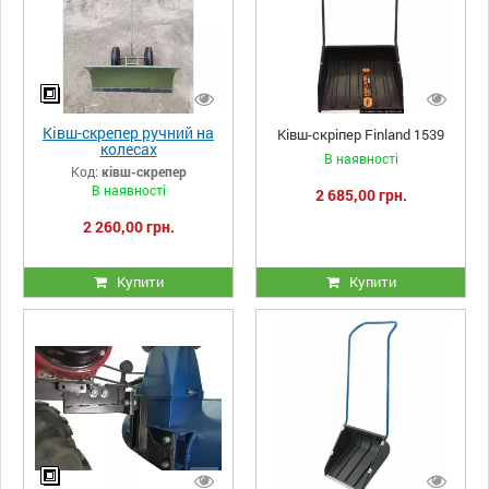
Ківш-скрепер ручний на
Ківш-скріпер Finland 1539
колесах
В наявності
Код:
ківш-скрепер
В наявності
2 685,00 грн.
2 260,00 грн.
Купити
Купити