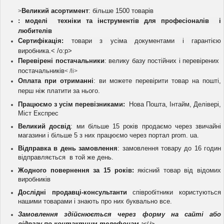
Великий асортимент
:
більше 1500 товарів
>
:
моделі техніки та інструментів для професіоналів і
любителів
Сертифікація:
т
овари з усіма документами і гарантією
виробника.< /o:p>
Перевірені постачальники
:
велику базу постійних і перевірених
постачальників
< /li>
Оплата при отриманні
: ви можете перевірити товар на пошті,
перш ніж платити за нього.
Працюємо з усім перевізниками:
Нова Пошта, Інтайм, Делівері,
Міст Експрес
Великий досвід
: ми більше 15 років продаємо через звичайні
магазини і більше 5 з них працюємо через портал prom. ua.
Відправка в день замовлення
: замовлення товару до 16 годин
відправляється в той же день.
Жодного повернення за 15 років:
якісний товар від відомих
виробників
Дослідні продавці-консультанти
співробітники користуються
нашими товарами і знають про них буквально все.
Замовлення здійснюється через форму на сайті
або
відразу по контактним телефонам :
</ i>