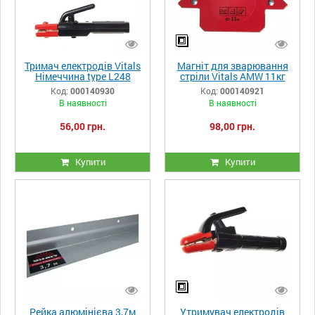
Тримач електродів Vitals
Магніт для зварювання
Німеччина type L248
стріли Vitals AMW 11кг
300A
Код:
000140930
Код:
000140921
В наявності
В наявності
56,00 грн.
98,00 грн.
Купити
Купити
Рейка алюмінієва 3,7м
Утримувач електродів