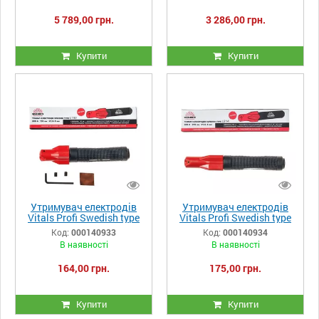
5 789,00 грн.
3 286,00 грн.
Купити
Купити
Утримувач електродів
Утримувач електродів
Vitals Profi Swedish type
Vitals Profi Swedish type
L192 300A (латунь)
L214 500A (латунь)
Код:
000140933
Код:
000140934
В наявності
В наявності
164,00 грн.
175,00 грн.
Купити
Купити