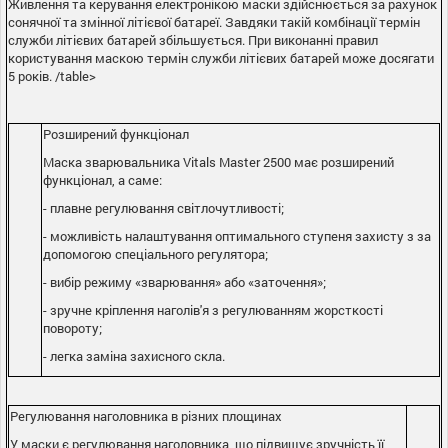
Живлення та керування електронікою маски здійснюється за рахунок
сонячної та змінної літієвої батареї. Завдяки такій комбінації термін
служби літієвих батарей збільшується. При виконанні правил
користування маскою термін служби літієвих батарей може досягати
5 років. /table>
Розширений функціонал
Маска зварювальника Vitals Master 2500 має розширений
функціонал, а саме:
- плавне регулювання світлочутливості;
- можливість налаштування оптимального ступеня захисту з за
допомогою спеціального регулятора;
- вибір режиму «зварювання» або «заточення»;
- зручне кріплення наголів'я з регулюванням жорсткості
повороту;
- легка заміна захисного скла.
Регулювання наголовника в різних площинах
У маски є регулювання наголовника, що підвищує зручність її