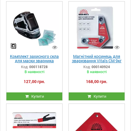
Комплект захисного скла
Магнітний косинець для
для маски зварника
зварювання Vitals CM 9кг
Vitals Professional 2.0
Код:
000118728
Код:
000140924
Panoramic true color
В наявності
В наявності
127,00 грн.
168,00 грн.
Купити
Купити