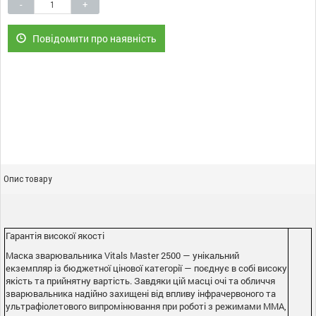
-
+
Повідомити про наявність
Опис товару
Гарантія високої якості
Маска зварювальника Vitals Master 2500 — унікальний
екземпляр із бюджетної цінової категорії — поєднує в собі високу
якість та прийнятну вартість. Завдяки цій масці очі та обличчя
зварювальника надійно захищені від впливу інфрачервоного та
ультрафіолетового випромінювання при роботі з режимами MMA,