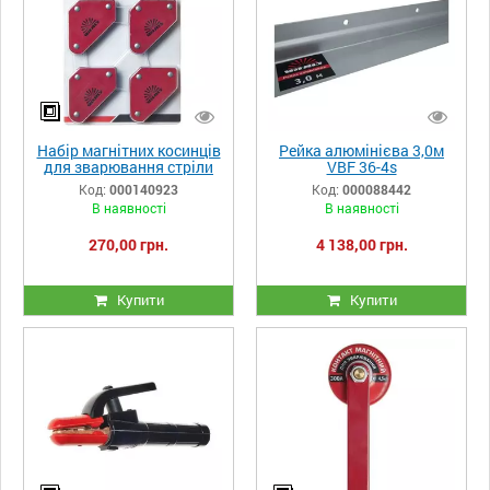
Набір магнітних косинців
Рейка алюмінієва 3,0м
для зварювання стріли
VBF 36-4s
Vitals WMS 4шт
Код:
000140923
Код:
000088442
В наявності
В наявності
270,00 грн.
4 138,00 грн.
Купити
Купити