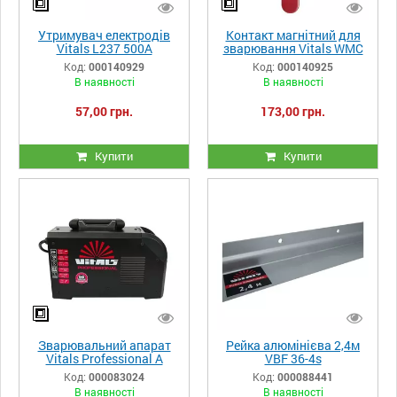
Утримувач електродів
Контакт магнітний для
Vitals L237 500A
зварювання Vitals WMC
300A
Код:
000140929
Код:
000140925
В наявності
В наявності
57,00 грн.
173,00 грн.
Купити
Купити
Зварювальний апарат
Рейка алюмінієва 2,4м
Vitals Professional A
VBF 36-4s
2000k Multi Pro
Код:
000083024
Код:
000088441
В наявності
В наявності