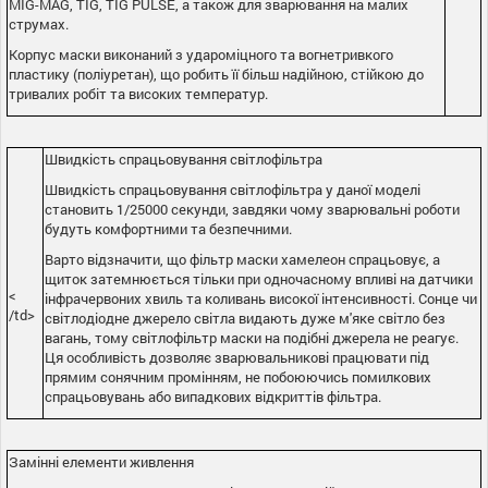
MIG-MAG, TIG, TIG PULSE, а також для зварювання на малих
струмах.
Корпус маски виконаний з удароміцного та вогнетривкого
пластику (поліуретан), що робить її більш надійною, стійкою до
тривалих робіт та високих температур.
Швидкість спрацьовування світлофільтра
Швидкість спрацьовування світлофільтра у даної моделі
становить 1/25000 секунди, завдяки чому зварювальні роботи
будуть комфортними та безпечними.
Варто відзначити, що фільтр маски хамелеон спрацьовує, а
щиток затемнюється тільки при одночасному впливі на датчики
<
інфрачервоних хвиль та коливань високої інтенсивності. Сонце чи
/td>
світлодіодне джерело світла видають дуже м'яке світло без
вагань, тому світлофільтр маски на подібні джерела не реагує.
Ця особливість дозволяє зварювальникові працювати під
прямим сонячним промінням, не побоюючись помилкових
спрацьовувань або випадкових відкриттів фільтра.
Замінні елементи живлення