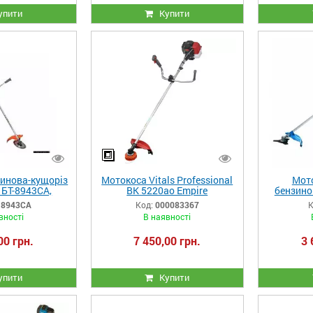
упити
Купити
инова-кущоріз
Мотокоса Vitals Professional
Мот
БТ-8943СА,
BK 5220ao Empire
бензино
а штанга
-8943СА
Код:
000083367
К
вності
В наявності
00 грн.
7 450,00 грн.
3 
упити
Купити