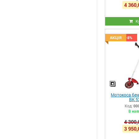
4 360,
К
Знижка -8%
АКЦІЯ
Мотокоса бен
BK 5
Код:
00
В ная
4 300,
3 950,