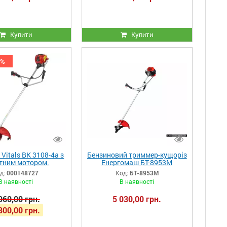
Купити
Купити
5%
Vitals BK 3108-4a з
Бензиновий триммер-кущоріз
ктним мотором.
Енергомаш БТ-8953М
д:
000148727
Код:
БТ-8953М
В наявності
В наявності
060,00 грн.
5 030,00 грн.
800,00 грн.