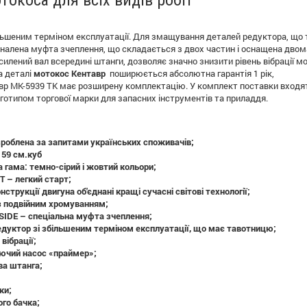
окоса для всіх видів робіт
льшеним терміном експлуатації. Для змащування деталей редуктора, що 
налена муфта зчеплення, що складається з двох частин і оснащена двом
илений вал всередині штанги, дозволяє значно знизити рівень вібрації мото
а деталі
мотокос Кентавр
поширюється абсолютна гарантія 1 рік,
р МК-5939 ТК має розширену комплектацію. У комплект поставки входять
оготипом торгової марки для запасних інструментів та приладдя.
зроблена за запитами українських споживачів;
 59 см.куб
 гама: темно-сірий і жовтий кольори;
T – легкий старт;
нструкції двигуна об'єднані кращі сучасні світові технології;
 з подвійним хромуванням;
SIDE – спеціальна муфта зчеплення;
едуктор зі збільшеним терміном експлуатації, що має тавотницю;
вібрації;
ючий насос «праймер»;
ва штанга;
;
ки;
ого бачка;