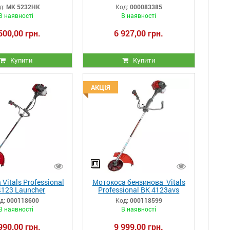
д:
МК 5232НК
Код:
000083385
В наявності
В наявності
500,00 грн.
6 927,00 грн.
Купити
Купити
АКЦІЯ
Vitals Professional
Мотокоса бензинова Vitals
4123 Launcher
Professional BK 4123avs
Launcher II
д:
000118600
Код:
000118599
В наявності
В наявності
990,00 грн.
9 999,00 грн.