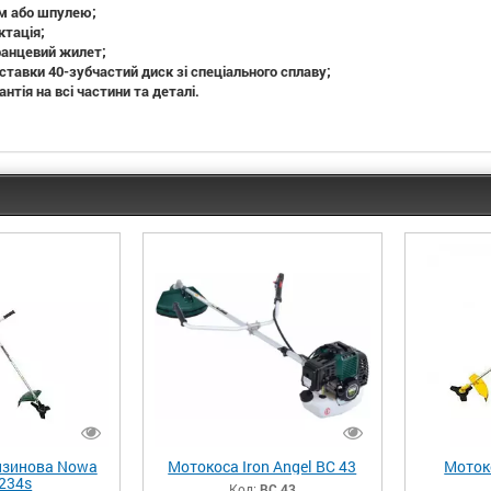
м або шпулею;
ктація;
ранцевий жилет;
ставки 40-зубчастий диск зі спеціального сплаву;
нтія на всі частини та деталі.
нзинова Nowa
Мотокоса Iron Angel BC 43
Моток
234s
Код:
BC 43