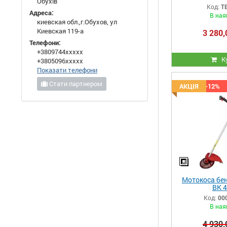
Обухів
Код:
T
Адреса:
В ная
киевская обл.,г.Обухов, ул
Киевская 119-а
3 280,
Телефони:
+3809744xxxxx
К
+3805096xxxxx
Показати телефони
Стати партнером
Знижка -12%
АКЦІЯ
Мотокоса бен
BK 4
Код:
00
В ная
4 930,