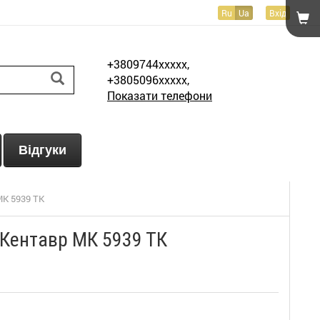
Ru
Ua
Вхід
+3809744xxxxx,
+3805096xxxxx,
Показати телефони
Відгуки
МК 5939 ТК
Кентавр МК 5939 ТК