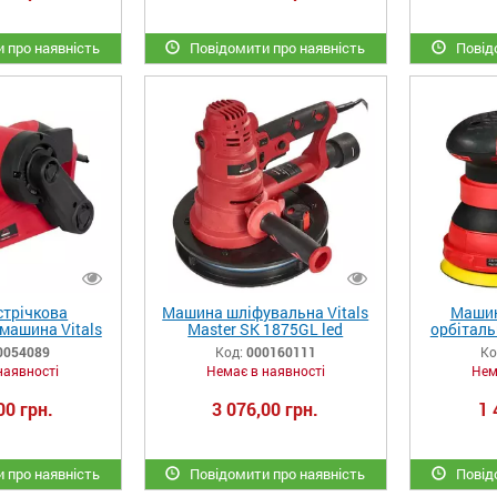
 про наявність
Повідомити про наявність
Повідо
трічкова
Машина шліфувальна Vitals
Машин
машина Vitals
Master SK 1875GL led
орбіталь
 7692 TMs
0054089
Код:
000160111
Ко
наявності
Немає в наявності
Нем
00 грн.
3 076,00 грн.
1 
 про наявність
Повідомити про наявність
Повідо