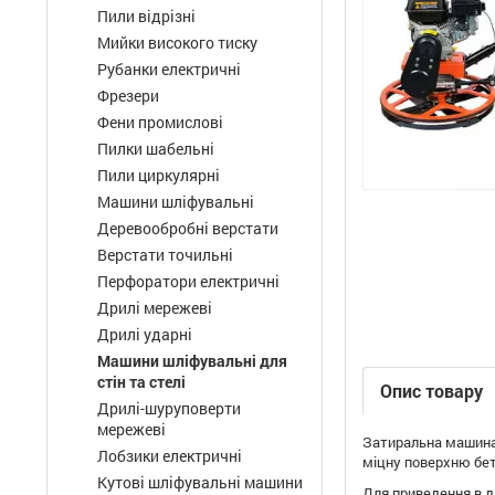
Пили відрізні
Мийки високого тиску
Рубанки електричні
Фрезери
Фени промислові
Пилки шабельні
Пили циркулярні
Машини шліфувальні
Деревообробні верстати
Верстати точильні
Перфоратори електричні
Дрилі мережеві
Дрилі ударні
Машини шліфувальні для
стін та стелі
Опис товару
Дрилі-шуруповерти
мережеві
Затиральна машина 
Лобзики електричні
міцну поверхню бет
Кутові шліфувальні машини
Для приведення в ді