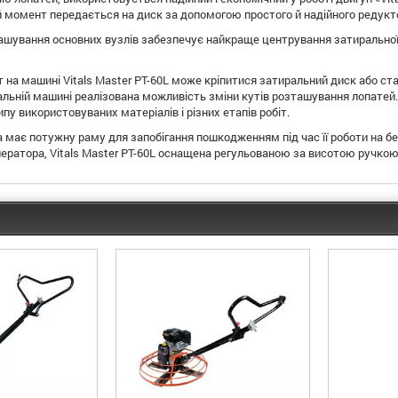
 момент передається на диск за допомогою простого й надійного редукт
шування основних вузлів забезпечує найкраще центрування затиральної м
т на машині Vitals Master PT-60L може кріпитися затиральний диск або с
альній машині реалізована можливість зміни кутів розташування лопатей
ипу використовуваних матеріалів і різних етапів робіт.
має потужну раму для запобігання пошкодженням під час її роботи на бе
ператора, Vitals Master PT-60L оснащена регульованою за висотою ручкою