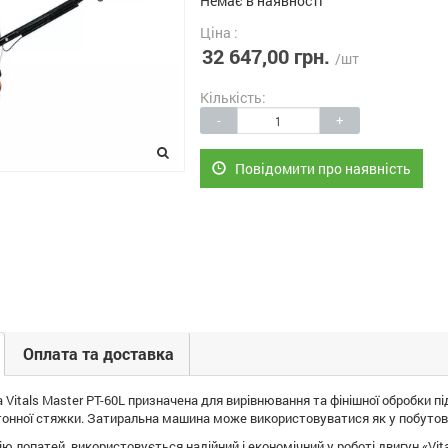
Немає в наявності
Ціна :
32 647,00 грн.
/шт
Кількість:
-
+
Повідомити про наявність
Оплата та доставка
Vitals Master PT-60L призначена для вирівнювання та фінішної обробки пі
онної стяжки. Затиральна машина може використовуватися як у побутових
ю лопатей, використовується надійний і економічний у роботі двигун «Vit