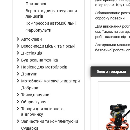
Плиткорізі
стартером. Крутний
Верстати для заточування
Збалансоване розта
ланцюгів
обробку поверхні.
Компресори автомобільні
Для виконання робі
Фарбопульти
см. Також на затир
робіт залежно від т
Автоклави
Затиральна машина 
Велосипеди міські та гірські
безпечної роботи о
Дистіляція
Будівельна техніка
Навісне для мотоблоків
Блок з товарами
Двигуни
Мотоблоки,мотокультиватори
Добрива
Тачки,причипи
Обприскувачі
Товари для активного
відпочинку
Запчастини та комплектуючи
Сушарки