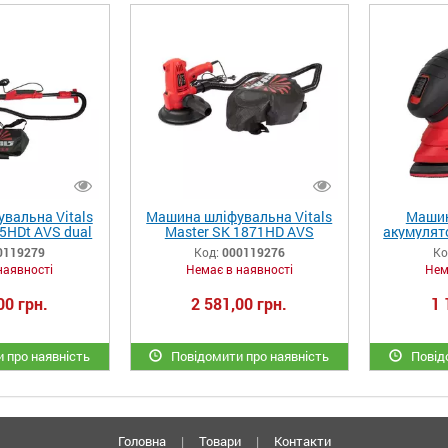
вальна Vitals
Машина шліфувальна Vitals
Машин
5HDt AVS dual
Master SK 1871HD AVS
акумулят
compact
Vitals 
0119279
Код:
000119276
Ко
наявності
Немає в наявності
Нем
00 грн.
2 581,00 грн.
1 
 про наявність
Повідомити про наявність
Повідо
Головна
|
Товари
|
Контакти