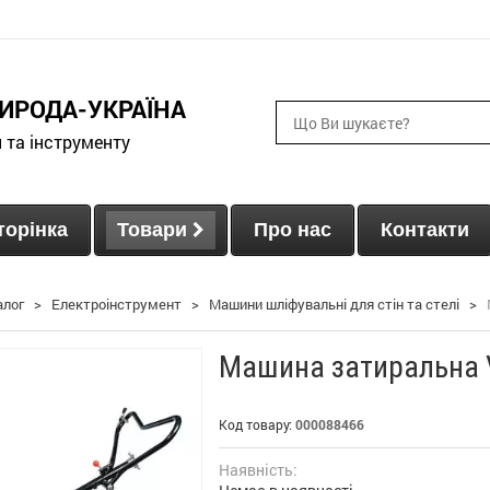
ИРОДА-УКРАЇНА
и та інструменту
торінка
Товари
Про нас
Контакти
алог
>
Електроінструмент
>
Машини шліфувальні для стін та стелі
>
Машина затиральна V
Код товару:
000088466
Наявність: