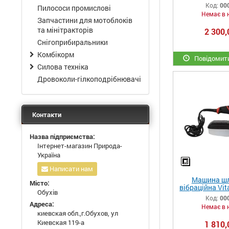
759
Код:
00
Пилососи промислові
Немає в 
Запчастини для мотоблоків
та мінітракторів
2 300,
Снігоприбиральники
Комбікорм
Повідомити
Силова техніка
Дровоколи-гілкоподрібнювачі
Контакти
Назва підприємства:
Інтернет-магазин Природа-
Україна
Написати нам
Машина шл
Місто:
вібраційна Vit
Обухів
Код:
00
Адреса:
Немає в 
киевская обл.,г.Обухов, ул
Киевская 119-а
1 810,