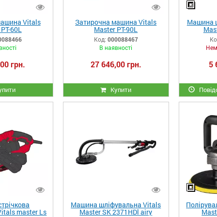
ашина Vitals
Затирочна машина Vitals
Машина ш
 PT-60L
Master PT-90L
Mas
0088466
Код:
000088467
Ко
вності
В наявності
Нем
00 грн.
27 646,00 грн.
5 
упити
Купити
Повідо
трічкова
Машина шліфувальна Vitals
Полірува
tals master Ls
Master SK 2371HDl airy
Mast