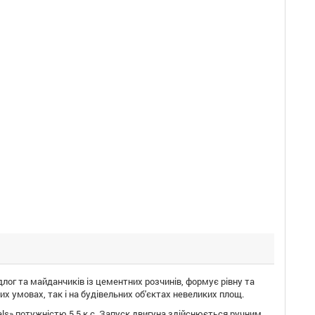
длог та майданчиків із цементних розчинів, формує рівну та
 умовах, так і на будівельних об'єктах невеликих площ.
als» потужністю 5,5 к.с. Запуск двигуна здійснюється ручним