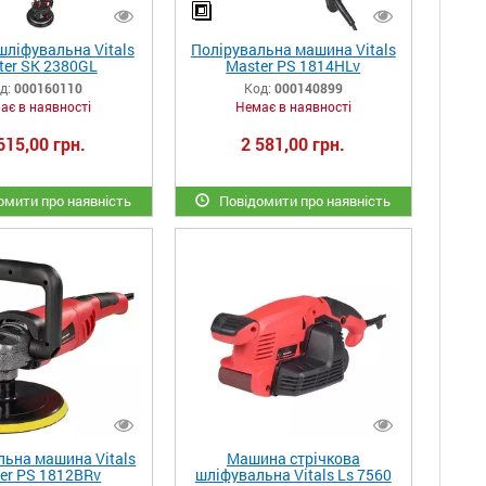
ліфувальна Vitals
Полірувальна машина Vitals
ter SK 2380GL
Master PS 1814HLv
д:
000160110
Код:
000140899
ає в наявності
Немає в наявності
615,00 грн.
2 581,00 грн.
мити про наявність
Повідомити про наявність
льна машина Vitals
Машина стрічкова
er PS 1812BRv
шліфувальна Vitals Ls 7560