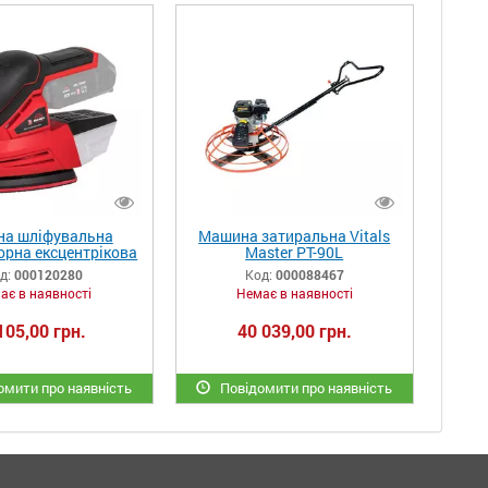
а шліфувальна
Машина затиральна Vitals
орна ексцентрікова
Master PT-90L
Master AEs 18125P
д:
000120280
Код:
000088467
SmartLine
ає в наявності
Немає в наявності
105,00 грн.
40 039,00 грн.
мити про наявність
Повідомити про наявність