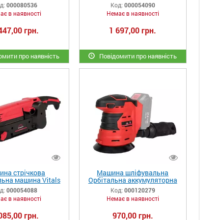
XCs
д:
000080536
Код:
000054090
ає в наявності
Немає в наявності
447,00 грн.
1 697,00 грн.
мити про наявність
Повідомити про наявність
на стрічкова
Машина шліфувальна
ьна машина Vitals
Орбітальна аккумуляторна
er Ls 7590 XCs
Vitals Master AVs 1814P
д:
000054088
Код:
000120279
SmartLine
ає в наявності
Немає в наявності
085,00 грн.
970,00 грн.