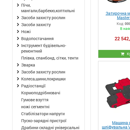
Пічи,
мангали,барбекю,коптильні
Затирочна м
Master
Засоби захисту рослин
Код:
00
Засоби захисту
В ная
Ножі
22 542,
Водопостачання
Інструмент будівельно-
ремонтний
К
Плівка, спанбонд, сітки, тенти
Зварка
Засоби захисту рослин
Колеса,шини,покришки
Радіостанції
Кормоподрібнювачі
Гумове взуття
ножі сегментні
Стабілізатори напруги
Пуско-зарядні пристрої
Машина с
шліфувальна Vi
Драбини складні універсальні