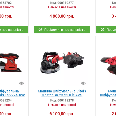
0 GN
0158702
Код:
000119277
Ко
наявності
Немає в наявності
Нем
00 грн.
4 988,00 грн.
3 
 про наявність
Повідомити про наявність
Повідо
іфувальна
Машина шліфувальна Vitals
Маши
als Es 2224DWc
Master SK 2375HDlt AVS
шліфувал
Mast
0081234
Код:
000119278
Ко
наявності
Немає в наявності
Нем
00 грн.
6 100,00 грн.
2 