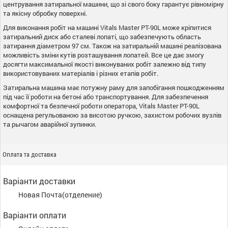
центрування затиральної машини, що зі свого боку гарантує рівномірну
та якісну обробку поверхні.
Для виконання робіт на машині Vitals Master PT-90L може кріпитися
затиральний диск або сталеві лопаті, що забезпечують область
затирання діаметром 97 см. Також на затиральній машині реалізована
можливість зміни кутів розташування лопатей. Все це дає змогу
досягти максимальної якості виконуваних робіт залежно від типу
використовуваних матеріалів і різних етапів робіт.
Затиральна машина має потужну раму для запобігання пошкодженням
під час її роботи на бетоні або транспортування. Для забезпечення
комфортної та безпечної роботи оператора, Vitals Master PT-90L
оснащена регульованою за висотою ручкою, захистом робочих вузлів
та рычагом аварійної зупинки.
Оплата та доставка
Варіанти доставки
Новая Почта(отделение)
Варіанти оплати