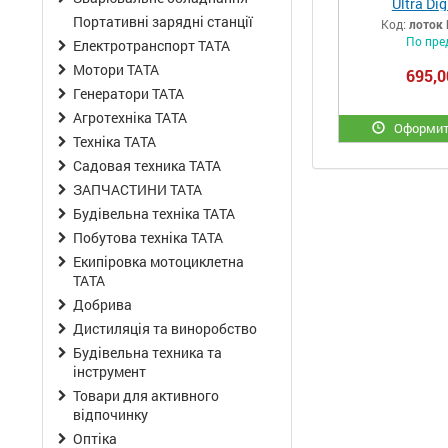
Ultra Dig
Портативні зарядні станції
Код:
лоток 
По пре
Електротранспорт ТАТА
Мотори ТАТА
695,0
Генератори ТАТА
Агротехніка ТАТА
Оформит
Техніка ТАТА
Садовая техника ТАТА
ЗАПЧАСТИНИ ТАТА
Будівельна техніка ТАТА
Побутова техніка ТАТА
Екипіровка мотоциклетна
ТАТА
Добрива
Дистиляція та виноробство
Будівельна техника та
інструмент
Товари для активного
відпочинку
Оптіка