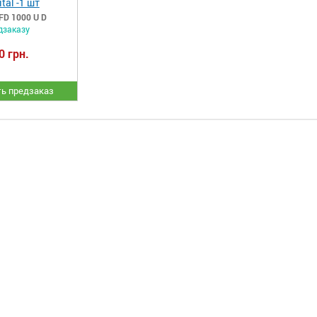
ital -1 шт
FD 1000 U D
дзаказу
0 грн.
ь предзаказ