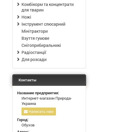
Комбікорм та концентрати
для тварин
Ножі
Інструмент слюсарний
Мінітрактори
Взуття гумове
Снігоприбиральникі
Радіостанції
Для розсади
Контакты
Название предприятия:
Интернет-магазин Природа-
Украина
Написать нам
Город:
Обухов
Адрес: