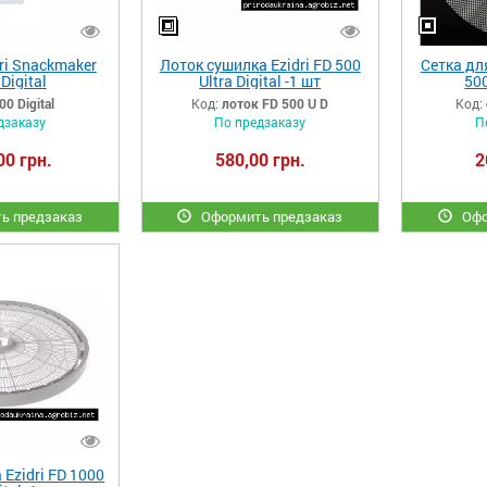
ri Snackmaker
Лоток сушилка Ezidri FD 500
Сетка дл
Digital
Ultra Digital -1 шт
500
0 Digital
Код:
лоток FD 500 U D
Код:
дзаказу
По предзаказу
П
00 грн.
580,00 грн.
2
ь предзаказ
Оформить предзаказ
Офо
Ezidri FD 1000