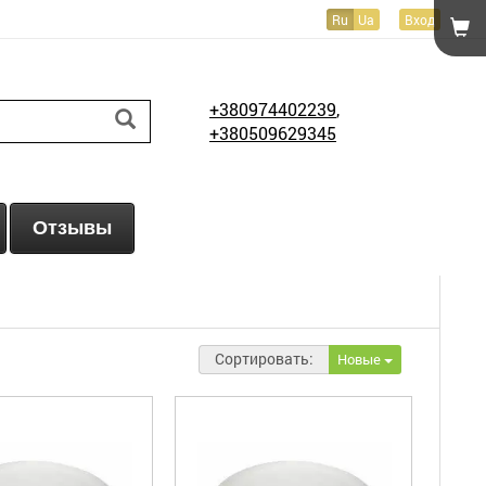
Ru
Ua
Вход
+380974402239
,
+380509629345
Отзывы
Сортировать:
Новые