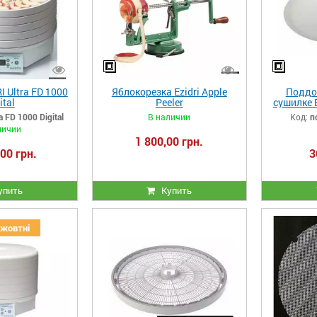
 Ultra FD 1000
Яблокорезка Ezidri Apple
Поддо
ital
Peeler
сушилке E
a FD 1000 Digital
В наличии
Код:
п
личии
1 800,00 грн.
00 грн.
3
упить
Купить
жовтні