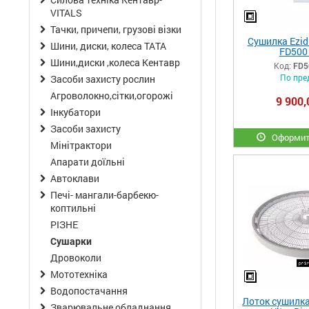
VITALS
Тачки, причепи, грузові візки
Сушилка Ezid
Шини, диски, колеса ТАТА
FD500 
Шини,диски ,колеса Кентавр
Код:
FD50
По пре
Засоби захисту рослин
Агроволокно,сітки,огорожі
9 900,
Інкубатори
Засоби захисту
Оформит
Мінітрактори
Апарати доїльні
Автоклави
Печі- мангали-барбекю-
коптильні
РІЗНЕ
Сушарки
Дровоколи
Мототехніка
Водопостачання
Лоток сушилка 
Зварювальне обладнання