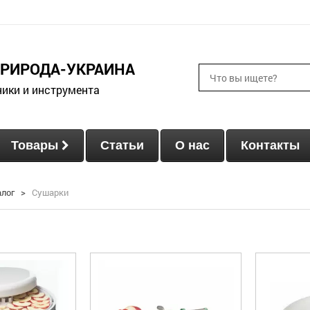
ПРИРОДА-УКРАИНА
ники и инструмента
Товары
Статьи
О нас
Контакты
алог
>
Сушарки