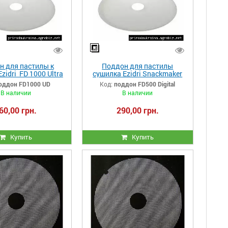
н для пастилы к
Поддон для пастилы
zidri FD 1000 Ultra
сушилка Ezidri Snackmaker
Digital
FD500 Digital
оддон FD1000 UD
Код:
поддон FD500 Digital
В наличии
В наличии
60,00 грн.
290,00 грн.
Купить
Купить