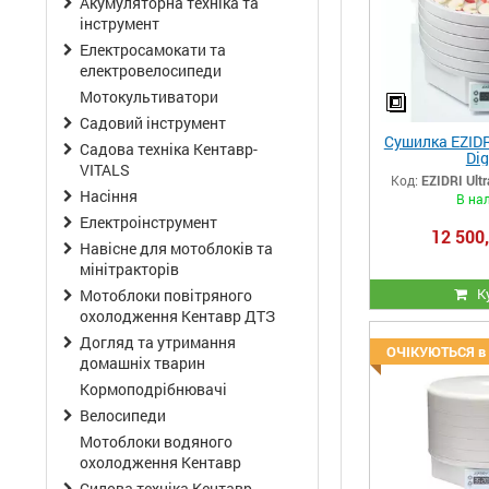
Акумуляторна техніка та
інструмент
Електросамокати та
електровелосипеди
Мотокультиватори
Садовий інструмент
Сушилка EZIDRI
Садова техніка Кентавр-
Dig
VITALS
Код:
EZIDRI Ultr
Насіння
В на
Електроінструмент
12 500,
Навісне для мотоблоків та
мінітракторів
К
Мотоблоки повітряного
охолодження Кентавр ДТЗ
Догляд та утримання
ОЧІКУЮТЬСЯ в 
домашніх тварин
Кормоподрібнювачі
Велосипеди
Мотоблоки водяного
охолодження Кентавр
Силова техніка Кентавр-