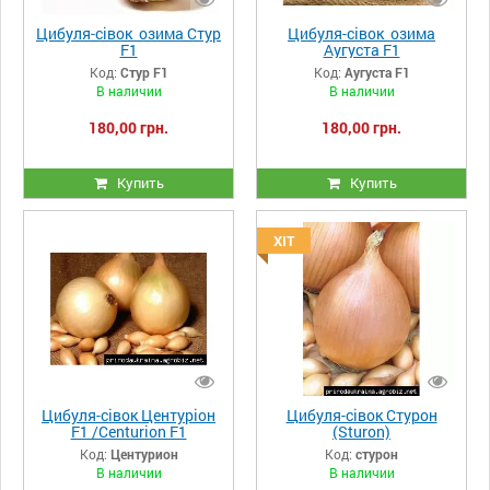
Цибуля-сівок озима Стур
Цибуля-сівок озима
F1
Аугуста F1
Код:
Стур F1
Код:
Аугуста F1
В наличии
В наличии
180,00 грн.
180,00 грн.
Купить
Купить
ХІТ
Цибуля-сівок Центуріон
Цибуля-сівок Стурон
F1 /Centurion F1
(Sturon)
Код:
Центурион
Код:
стурон
В наличии
В наличии