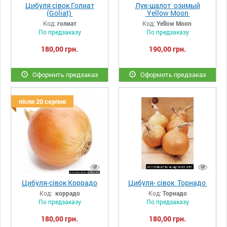
Цибуля сівок Голиат
Лук-шалот озимый
(Goliat)
Yellow Moon
Код:
голиат
Код:
Yellow Moon
По предзаказу
По предзаказу
180,00 грн.
190,00 грн.
Оформить предзаказ
Оформить предзаказ
після 20 серпня
Цибуля-сівок Коррадо
Цибуля- сівок Торнадо
Код:
коррадо
Код:
Торнадо
По предзаказу
По предзаказу
180,00 грн.
180,00 грн.