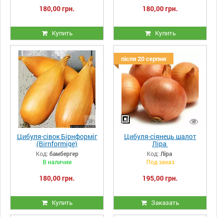
180,00 грн.
180,00 грн.
Купить
Купить
після 20 серпня
Цибуля-сівок Бірнформіг
Цибуля-сіянець шалот
(Birnformige)
Ліра
Код:
бамбергер
Код:
Ліра
В наличии
Под заказ
180,00 грн.
195,00 грн.
Купить
Заказать