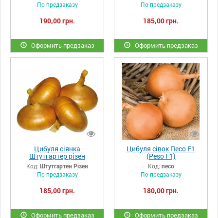
По предзаказу
По предзаказу
190,00 грн.
185,00 грн.
Оформить предзаказ
Оформить предзаказ
Цибуля сіянка
Цибуля сівок Песо F1
Штутгартер різен
(Peso F1)
Код:
Штутгартен Різен
Код:
песо
По предзаказу
По предзаказу
185,00 грн.
180,00 грн.
Оформить предзаказ
Оформить предзаказ