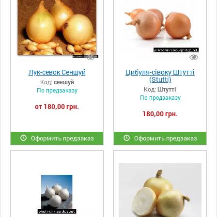
Лук-севок Сеншуй
Цибуля-сівоку Штутті
(Stutti)
Код:
сеншуй
Код:
ШтуттІ
По предзаказу
По предзаказу
от 180,00 грн.
180,00 грн.
Оформить предзаказ
Оформить предзаказ