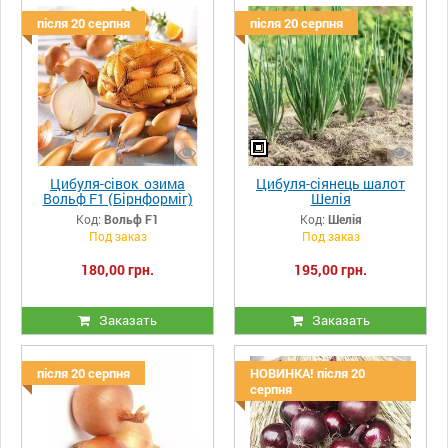
після 20 серпня
після 20 серпня
Цибуля-сівок озима
Цибуля-сіянець шалот
Вольф F1 (Бірнформіг)
Шелія
Код:
Вольф F1
Код:
Шелія
Под заказ
Под заказ
180,00 грн.
195,00 грн.
Заказать
Заказать
після 20 серпня
НОВИНКА! після 20
серпня