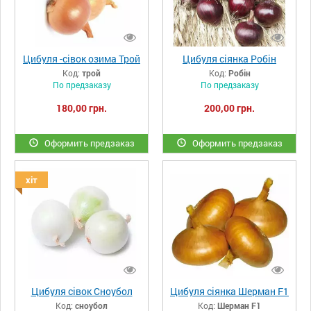
Цибуля -сівок озима Трой
Цибуля сіянка Робін
Код:
трой
Код:
Робін
По предзаказу
По предзаказу
180,00 грн.
200,00 грн.
Оформить предзаказ
Оформить предзаказ
хіт
Цибуля сівок Сноубол
Цибуля сіянка Шерман F1
Код:
сноубол
Код:
Шерман F1