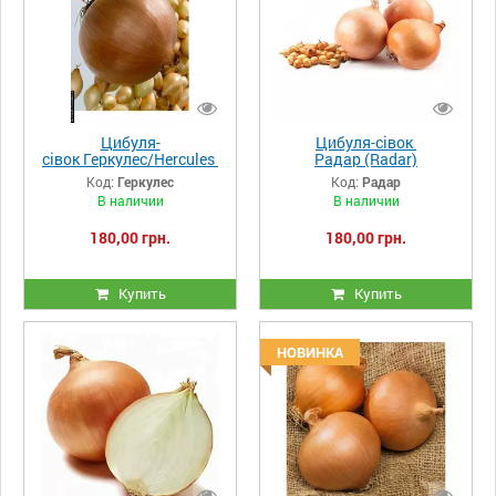
Цибуля-
Цибуля-сівок
сівок Геркулес/Hercules
Радар (Radar)
Код:
Геркулес
Код:
Радар
В наличии
В наличии
180,00 грн.
180,00 грн.
Купить
Купить
НОВИНКА