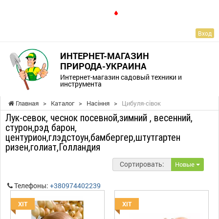
RU
Вход
ИНТЕРНЕТ-МАГАЗИН
ПРИРОДА-УКРАИНА
Интернет-магазин садовый техники и
инструмента
Главная
>
Каталог
>
Насіння
>
Цибуля-сівок
Лук-севок, чеснок посевной,зимний , весенний,
стурон,рэд барон,
центурион,глэдстоун,бамбергер,штутгартен
ризен,голиат,Голландия
Сортировать:
Новые
Телефоны:
+380974402239
ХІТ
ХІТ