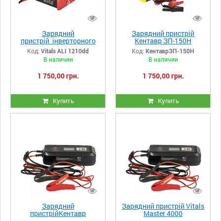
Зарядний
Зарядний пристрій
пристрій інверторного
Кентавр ЗП-150Н
типу Vitals ALI 1210dd
Код:
Vitals ALI 1210dd
Код:
КентаврЗП-150Н
В наличии
В наличии
1 750,00 грн.
1 750,00 грн.
Купить
Купить
Зарядний
Зарядний пристрій Vitals
пристрійКентавр
Master 4000
ЗП-210НП