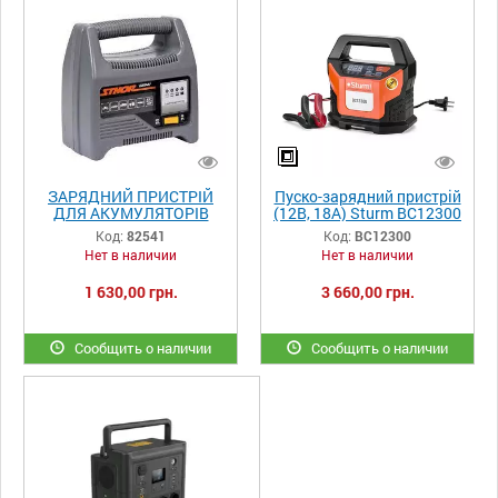
ЗАРЯДНИЙ ПРИСТРІЙ
Пуско-зарядний пристрій
ДЛЯ АКУМУЛЯТОРІВ
(12В, 18А) Sturm BC12300
STHOR 82541
інверторного типу
Код:
82541
Код:
BC12300
Нет в наличии
Нет в наличии
1 630,00 грн.
3 660,00 грн.
Сообщить о наличии
Сообщить о наличии