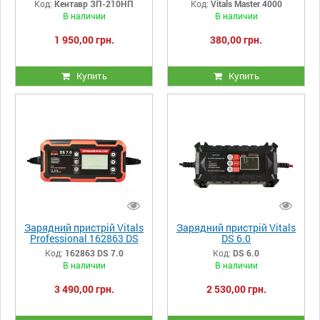
Код:
Кентавр ЗП-210НП
Код:
Vitals Master 4000
В наличии
В наличии
1 950,00 грн.
380,00 грн.
Купить
Купить
Зарядний пристрій Vitals
Зарядний пристрій Vitals
Professional 162863 DS
DS 6.0
7.0
Код:
162863 DS 7.0
Код:
DS 6.0
В наличии
В наличии
3 490,00 грн.
2 530,00 грн.