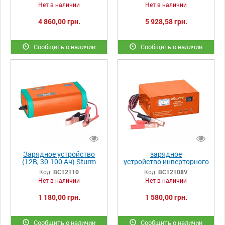
Нет в наличии
Нет в наличии
4 860,00 грн.
5 928,58 грн.
Сообщить о наличии
Сообщить о наличии
Зарядное устройство
зарядное
(12В, 30-100 Ач) Sturm
устройство инверторного
BC12110
типа Sturm BC12108V.
Код:
BC12110
Код:
BC12108V
Нет в наличии
Нет в наличии
1 180,00 грн.
1 580,00 грн.
Сообщить о наличии
Сообщить о наличии