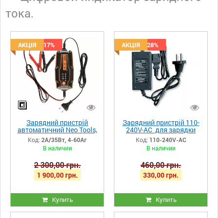
тока.
Скидка -17%
АКЦІЯ
Скидка -28%
АКЦІЯ
Зарядний пристрій
Зарядний пристрій 110-
автоматичний Neo Tools,
240V-АС для зарядки
2А/35Вт, 4-60Аг
акумуляторних батарей
Код:
2А/35Вт, 4-60Аг
Код:
110-240V-АС
12V до 8 Аh оприскувачів
В наличии
В наличии
2 300,00 грн.
460,00 грн.
1 900,00 грн.
330,00 грн.
Купить
Купить