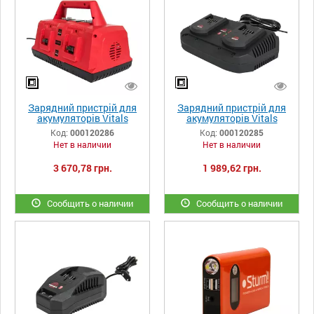
Зарядний пристрій для
Зарядний пристрій для
акумуляторів Vitals
акумуляторів Vitals
Professional LSL 1835-4P
Professional LSL 1835-2P
Код:
000120286
Код:
000120285
SmartLine
SmartLine
Нет в наличии
Нет в наличии
3 670,78 грн.
1 989,62 грн.
Сообщить о наличии
Сообщить о наличии