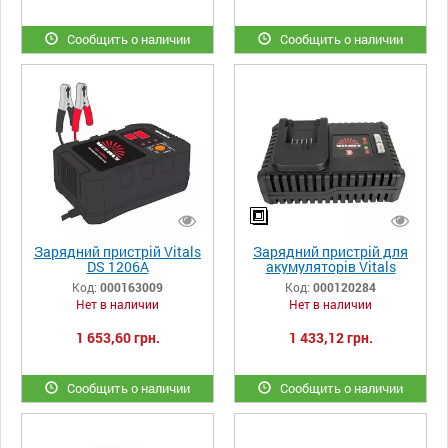
Сообщить о наличии
Сообщить о наличии
Зарядний пристрій Vitals
Зарядний пристрій для
DS 1206A
акумуляторів Vitals
Professional LSL 1840P
Код:
000163009
Код:
000120284
SmartLine
Нет в наличии
Нет в наличии
1 653,60 грн.
1 433,12 грн.
Сообщить о наличии
Сообщить о наличии