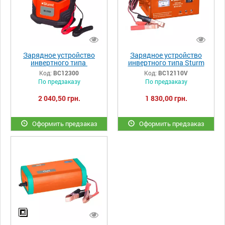
Зарядное устройство
Зарядное устройство
инвертного типа
инвертного типа Sturm
Sturm BC12300
BC12110V
Код:
BC12300
Код:
BC12110V
По предзаказу
По предзаказу
2 040,50 грн.
1 830,00 грн.
Оформить предзаказ
Оформить предзаказ