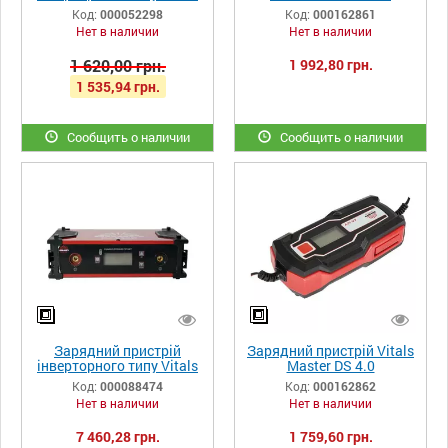
ALI 1210dd
Код:
000052298
Код:
000162861
Нет в наличии
Нет в наличии
1 620,00 грн.
1 992,80 грн.
1 535,94 грн.
Сообщить о наличии
Сообщить о наличии
Зарядний пристрій
Зарядний пристрій Vitals
інверторного типу Vitals
Master DS 4.0
Master Smart 300JS turbo
Код:
000088474
Код:
000162862
Нет в наличии
Нет в наличии
7 460,28 грн.
1 759,60 грн.