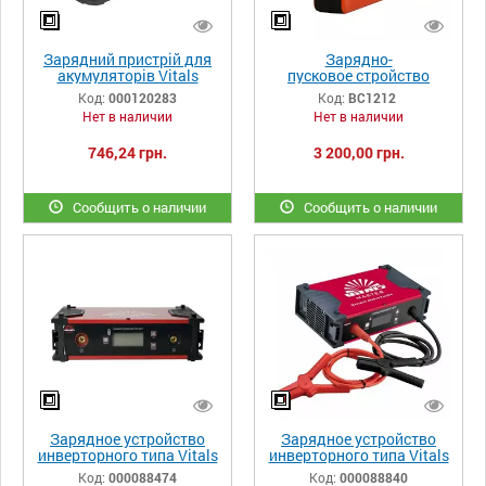
Зарядний пристрій для
Зарядно-
акумуляторів Vitals
пусковое стройство
Master LSL 1824P
Sturm BC1212
Код:
000120283
Код:
BC1212
SmartLine
Нет в наличии
Нет в наличии
746,24 грн.
3 200,00 грн.
Сообщить о наличии
Сообщить о наличии
Зарядное устройство
Зарядное устройство
инверторного типа Vitals
инверторного типа Vitals
Master Smart 300JS turbo
Master Smart 600JS turbo
Код:
000088474
Код:
000088840