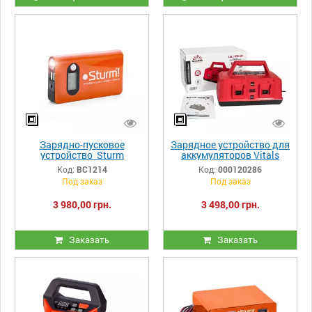
Зарядно-пусковое
Зарядное устройство для
устройство Sturm
аккумуляторов Vitals
BC1214
Professional LSL 1835-4P
Код:
BC1214
Код:
000120286
SmartLine
Под заказ
Под заказ
3 980,00 грн.
3 498,00 грн.
Заказать
Заказать