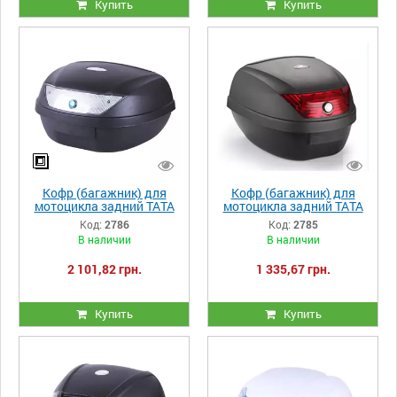
Купить
Купить
Кофр (багажник) для
Кофр (багажник) для
мотоцикла задний ТАТА
мотоцикла задний TATA
YM-0888 (V-51L)
YM-0807 (V-28L)
Код:
2786
Код:
2785
59.5×44×31.5 черный
39.5×39.5×30 черный с
В наличии
В наличии
красным
2 101,82 грн.
1 335,67 грн.
Купить
Купить