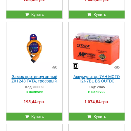
Купить
Купить
Замок противоугонный
Аккумулятор 7АH MOTO
ZX1248 ТАТА, тросовый,
12N7BL-BS OUTDO
12мм*650мм (под ключ)
гелевый С ДИСПЛЕЕМ
Код:
80009
Код:
2845
150*87*94mm
В наличии
В наличии
оранжевый
195,44 грн.
1 074,54 грн.
Купить
Купить