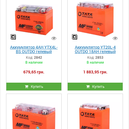
Аккумулятор 4АH YTX4L-
Аккумулятор YT20L-4
BS OUTDO гелевый
OUTDO 18АH гелевый
113*70*85mm С
177*87*155mm
Код:
2842
Код:
2853
ДИСПЛЕЕМ оранжевый
оранжевый
В наличии
В наличии
679,65 грн.
1 883,95 грн.
Купить
Купить