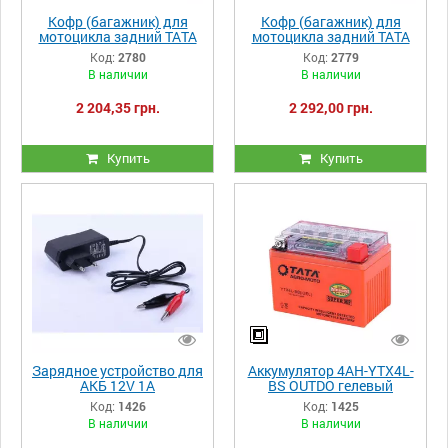
Кофр (багажник) для
Кофр (багажник) для
мотоцикла задний ТАТА
мотоцикла задний ТАТА
YM-0889 (V-46L)
YM-0818 (V-51L)
Код:
2780
Код:
2779
56×43×33 черный
59.5×44×32 черный
В наличии
В наличии
2 204,35 грн.
2 292,00 грн.
Купить
Купить
Зарядное устройство для
Аккумулятор 4AH-YTX4L-
АКБ 12V 1А
BS OUTDO гелевый
двухрежимный
114*70*86mm С
Код:
1426
Код:
1425
импульсный
ИНДИКАТОРОМ
В наличии
В наличии
85х30х100mm OUTDO
оранжевый
черный