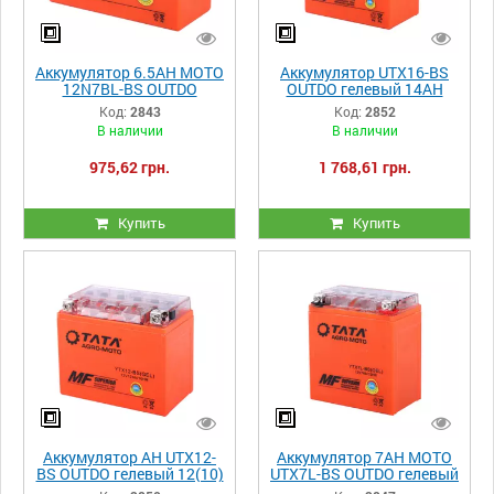
Аккумулятор 6.5АH MOTO
Аккумулятор UTX16-BS
12N7BL-BS OUTDO
OUTDO гелевый 14АH
гелевый 150*65*95mm
150*87*161mm
Код:
2843
Код:
2852
оранжевый
оранжевый
В наличии
В наличии
975,62 грн.
1 768,61 грн.
Купить
Купить
Аккумулятор АH UTX12-
Аккумулятор 7АH MOTO
BS OUTDO гелевый 12(10)
UTX7L-BS OUTDO гелевый
150*87*130mm
113*70*132mm