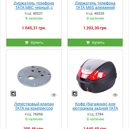
Держатель телефона
Держатель телефона
ТАТА M8C черный, с
ТАТА M6S алюминий
зарядкой, крепление на
черный, с беспроводной
Код:
40221
Код:
40220
руль, Kewiq
зарядкой, с креплением
В наличии
В наличии
на руль, Kewiq
1 045,31 грн.
1 202,30 грн.
Купить
Купить
Лепестковый клапан
Кофр (багажник) для
ТАТА на компрессор
мотоцикла задний ТАТА
KADB1008
YM-0830 (V-30L)
Код:
76056
Код:
2784
41×40×32 черный с
В наличии
В наличии
красным
205,46 грн.
1 640,45 грн.