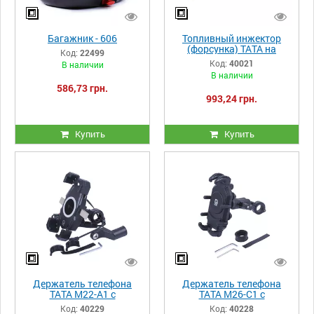
Багажник - 606
Топливный инжектор
(форсунка) TATA на
Код:
22499
дизельный двигатель
Код:
40021
В наличии
192D для генератора GN
В наличии
7 KW
586,73 грн.
993,24 грн.
Купить
Купить
Держатель телефона
Держатель телефона
ТАТА M22-A1 с
ТАТА M26-C1 с
беспроводной зарядкой
противоударной и
Код:
40229
Код:
40228