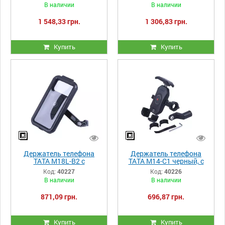
и круглым зеленым
противоугонной
В наличии
В наличии
светодиодом, с
конструкцией, с
креплением на руль,
креплением на руль,
1 548,33 грн.
1 306,83 грн.
Kewiq
Kewiq
Купить
Купить
Держатель телефона
Держатель телефона
ТАТА M18L-B2 с
ТАТА M14-C1 черный, с
водонепроницаемым
креплением на руль,
Код:
40227
Код:
40226
чехлом, с креплением на
Kewiq
В наличии
В наличии
руль, Kewiq
871,09 грн.
696,87 грн.
Купить
Купить