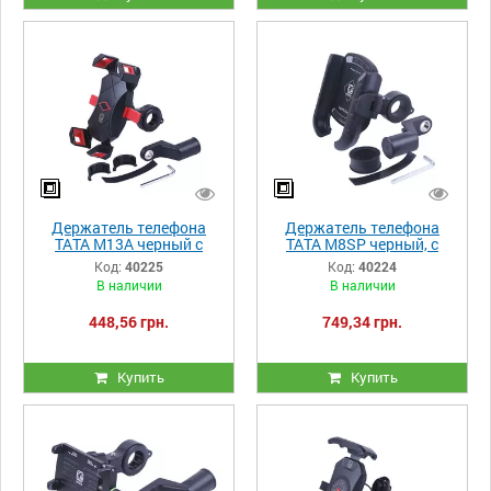
Держатель телефона
Держатель телефона
ТАТА M13A черный с
ТАТА M8SP черный, с
красным, крепление на
креплением на руль,
Код:
40225
Код:
40224
руль, Kewiq
Kewiq
В наличии
В наличии
448,56 грн.
749,34 грн.
Купить
Купить