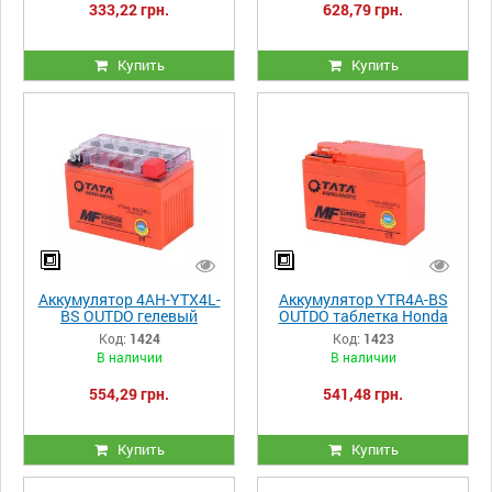
333,22 грн.
628,79 грн.
Купить
Купить
Аккумулятор 4AH-YTX4L-
Аккумулятор YTR4A-BS
BS OUTDO гелевый
OUTDO таблетка Honda
114*70*86mm
115*49*86mm
Код:
1424
Код:
1423
оранжевый
В наличии
В наличии
554,29 грн.
541,48 грн.
Купить
Купить