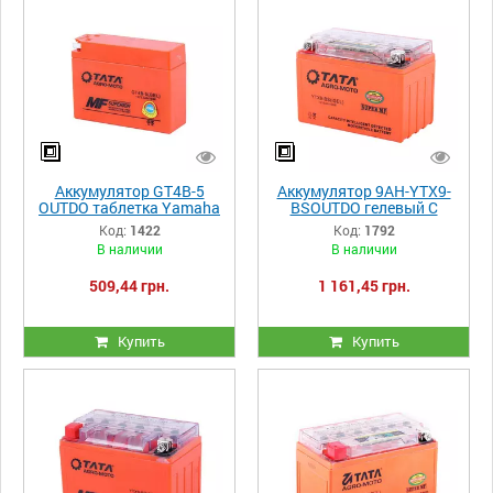
Аккумулятор GT4B-5
Аккумулятор 9АH-YTX9-
OUTDO таблетка Yamaha
BSOUTDO гелевый С
Suzuki 114*39*87mm
ИНДИКАТОРОМ
Код:
1422
Код:
1792
150*85*105mm
В наличии
В наличии
оранжевый
509,44 грн.
1 161,45 грн.
Купить
Купить