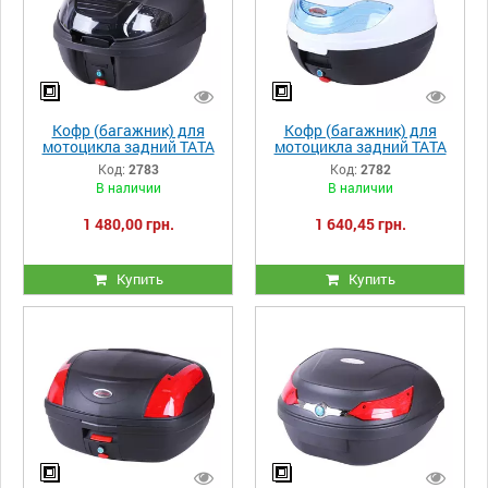
Кофр (багажник) для
Кофр (багажник) для
мотоцикла задний ТАТА
мотоцикла задний ТАТА
YM-0830 (V-30L)
YM-0815P (V-32L)
Код:
2783
Код:
2782
41×40×32 черный
43×41×32 белый с
В наличии
В наличии
черным
1 480,00 грн.
1 640,45 грн.
Купить
Купить