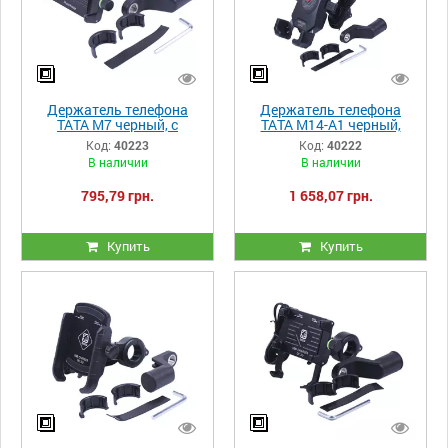
Держатель телефона
Держатель телефона
ТАТА M7 черный, с
ТАТА M14-A1 черный,
креплением на руль,
крепление на руль, с
Код:
40223
Код:
40222
Kewiq
беспроводной зарядкой,
В наличии
В наличии
Kewiq
795,79 грн.
1 658,07 грн.
Купить
Купить