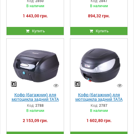
Код:
2850
Код:
2847
оранжевый
оранжевый
В наличии
В наличии
1 443,00 грн.
894,32 грн.
Купить
Купить
Кофр (багажник) для
Кофр (багажник) для
мотоцикла задний ТАТА
мотоцикла задний ТАТА
YM-0879 черный (V-40L)
YM-0866 (V-32L)
Код:
2788
Код:
2787
48×42×30.5 черный
43×41×31.5 черный
В наличии
В наличии
2 153,09 грн.
1 602,80 грн.