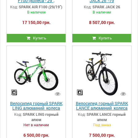
F100 (колеса - 29",
JACK 26"-19
алюмінієва рама - 19")
алюминиевая рама
Код:
SPARK AIR F100 (29/19")
Код:
SPARK JACK 26
В наличии
В наличии
17 150,00 грн.
8 507,00 грн.
Купить
Купить
Велосипед горный SPARK
Велосипед горный SPARK
LING алюминий колеса
LANCE алюминий колеса
26"
29"
Код:
SPARK LING горный
Код:
SPARK LANCE горный
алюм
алюм
Нет в наличии
Под заказ
6 500,00 грн.
7 500,00 грн.