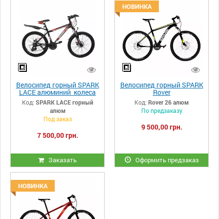
НОВИНКА
Велосипед горный SPARK
Велосипед горный SPARK
LACE алюминий колеса
Rover
24 "
26"-17алюминиевая рама
Код:
SPARK LACE горный
Код:
Rover 26 алюм
алюм
По предзаказу
Под заказ
9 500,00 грн.
7 500,00 грн.
Заказать
Оформить предзаказ
НОВИНКА