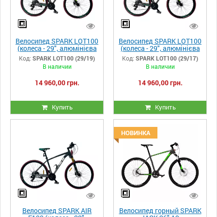
Велосипед SPARK LOT100
Велосипед SPARK LOT100
(колеса - 29", алюмінієва
(колеса - 29", алюмінієва
рама - 19")
рама - 17")
Код:
SPARK LOT100 (29/19)
Код:
SPARK LOT100 (29/17)
В наличии
В наличии
14 960,00 грн.
14 960,00 грн.
Купить
Купить
НОВИНКА
Велосипед SPARK AIR
Велосипед горный SPARK