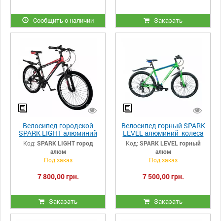
Сообщить о наличии
Заказать
Велосипед городской
Велосипед горный SPARK
SPARK LIGHT алюминий
LEVEL алюминий колеса
колеса 24 "
27,5 "
Код:
SPARK LIGHT город
Код:
SPARK LEVEL горный
алюм
алюм
Под заказ
Под заказ
7 800,00 грн.
7 500,00 грн.
Заказать
Заказать