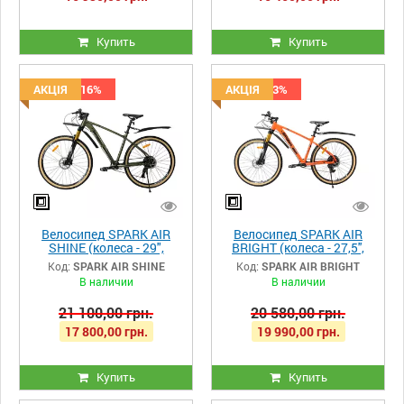
Купить
Купить
Скидка -16%
АКЦІЯ
Скидка -3%
АКЦІЯ
Велосипед SPARK AIR
Велосипед SPARK AIR
SHINE (колеса - 29",
BRIGHT (колеса - 27,5'',
алюмінієва рама - 19")
алюмінієва рама - 17'')
Код:
SPARK AIR SHINE
Код:
SPARK AIR BRIGHT
В наличии
В наличии
21 100,00 грн.
20 580,00 грн.
17 800,00 грн.
19 990,00 грн.
Купить
Купить