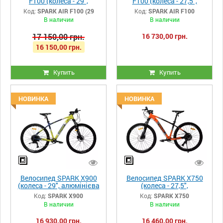
F100 (колеса - 29",
F100 (колеса - 27,5",
алюмінієва рама - 17")
алюмінієва рама - 15")
Код:
SPARK AIR F100 (29
Код:
SPARK AIR F100
В наличии
В наличии
17 150,00 грн.
16 730,00 грн.
16 150,00 грн.
Купить
Купить
НОВИНКА
НОВИНКА
Велосипед SPARK X900
Велосипед SPARK X750
(колеса - 29", алюмінієва
(колеса - 27,5",
рама - 19")
алюмінієва рама - 17")
Код:
SPARK X900
Код:
SPARK X750
В наличии
В наличии
16 930,00 грн.
16 460,00 грн.