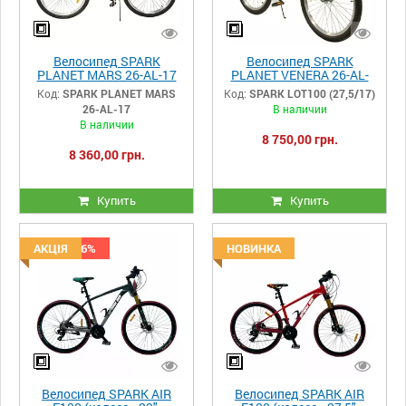
Велосипед SPARK
Велосипед SPARK
PLANET MARS 26-AL-17
PLANET VENERA 26-AL-
(планетарна) сірий
17-ZV-D (планетарна)
Код:
SPARK PLANET MARS
Код:
SPARK LOT100 (27,5/17)
білий,синій ,чорний
26-AL-17
В наличии
В наличии
8 750,00 грн.
8 360,00 грн.
Купить
Купить
Скидка -6%
АКЦІЯ
НОВИНКА
Велосипед SPARK AIR
Велосипед SPARK AIR