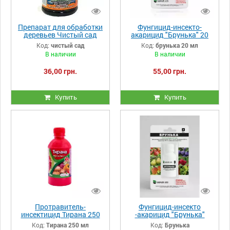
Препарат для обработки
Фунгицид-инсекто-
деревьев Чистый сад
акарицид "Брунька" 20
Nitro двойной удар 300
мл
Код:
чистый сад
Код:
брунька 20 мл
мл
В наличии
В наличии
36,00 грн.
55,00 грн.
Купить
Купить
Протравитель-
Фунгицид-инсекто
инсектицид Тирана 250
-акарицид "Брунька"
мл
Код:
Тирана 250 мл
Код:
Брунька