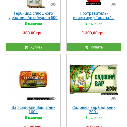
Гербицид сплошного
Протравитель-
действия Антибурьян 500
инсектицид Тирана 1л
мл
В наличии
В наличии
380,00 грн.
1 300,00 грн.
Купить
Купить
Вар садовий Защитник
Садовый вар Садівник
100 г
200 г
В наличии
В наличии
28,00 грн.
36,00 грн.