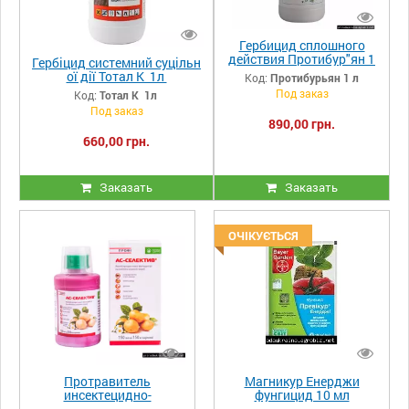
Гербицид сплошного
действия Протибур"ян 1
Гербіцид системний суцільн
л
ої дії Тотал К 1л
Код:
Протибурьян 1 л
Под заказ
Код:
Тотал К 1л
Под заказ
890,00 грн.
660,00 грн.
Заказать
Заказать
ОЧІКУЄТЬСЯ
Протравитель
Магникур Енерджи
инсектецидно-
фунгицид 10 мл
фунгицидной действия