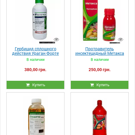
Гербицид сплошного
Протравитель
действия Ураган Форте
инсектецидный Метакса
300 мл
90 мл
В наличии
В наличии
380,00 грн.
250,00 грн.
Купить
Купить