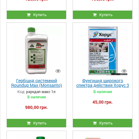
Купить
Купить
Гербіцид системний
Фунгицид широкого
Roundup Max (Monsanto)
спектра действия Хорус 3
Бельгія
г
Код:
раундап макс 1л
В наличии
В наличии
45,00 грн.
980,00 грн.
Купить
Купить