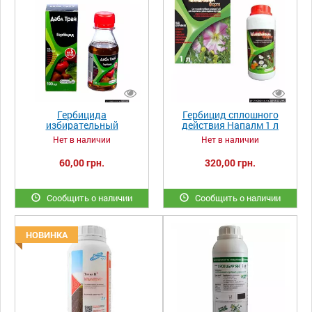
Гербицида
Гербицид сплошного
избирательный
действия Напалм 1 л
ДаблТрай. К.э.100 мл
Нет в наличии
Нет в наличии
60,00 грн.
320,00 грн.
Сообщить о наличии
Сообщить о наличии
НОВИНКА