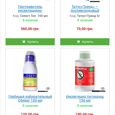
Протравитель
Титус+Тренд» –
инсектецидно-
послевсходовый
фунгицидной Селест Топ
гербицид 5г+ 20 мл
Код:
Селест Топ 100 мл
Код:
Титус+Тренд 5г
100 мл
В наличии
В наличии
560,00 грн.
70,00 грн.
Купить
Купить
Гербицид избирательный
Инсектецид Антихрущ
Обериг 100 мл
150 мл
В наличии
В наличии
120,00 грн.
190,00 грн.