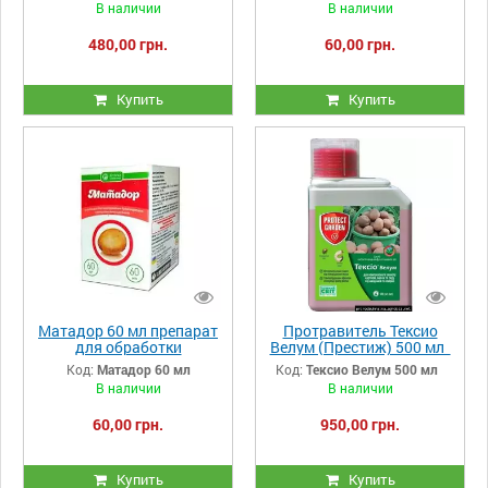
В наличии
В наличии
480,00 грн.
60,00 грн.
Купить
Купить
Матадор 60 мл препарат
Протравитель Тексио
для обработки
Велум (Престиж) 500 мл
картофеля и рассады
Код:
Матадор 60 мл
Код:
Тексио Велум 500 мл
перед посадкой
В наличии
В наличии
60,00 грн.
950,00 грн.
Купить
Купить