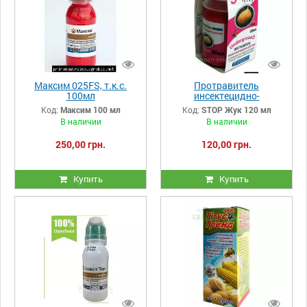
Максим 025FS, т.к.с.
Протравитель
100мл
инсектецидно-
фунгицидной действия
Код:
Максим 100 мл
Код:
STOP Жук 120 мл
STOP Жук Underground
В наличии
В наличии
120 мл
250,00 грн.
120,00 грн.
Купить
Купить