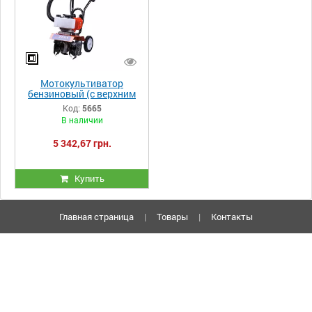
Мотокультиватор
бензиновый (с верхним
фильтром) TATA 52CC MK
Код:
5665
В наличии
5 342,67 грн.
Купить
Главная страница
|
Товары
|
Контакты