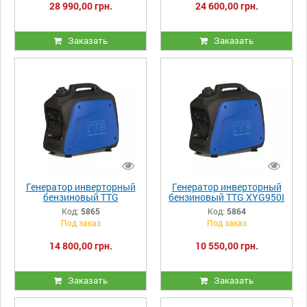
28 990,00 грн.
24 600,00 грн.
Заказать
Заказать
Генератор инверторный
Генератор инверторный
бензиновый TTG
бензиновый TTG XYG950I
XYG1200I 1.0/1.1 KW +
0.7/0.8 KW + USB порт
Код:
5865
Код:
5864
USB порт
Под заказ
Под заказ
14 800,00 грн.
10 550,00 грн.
Заказать
Заказать