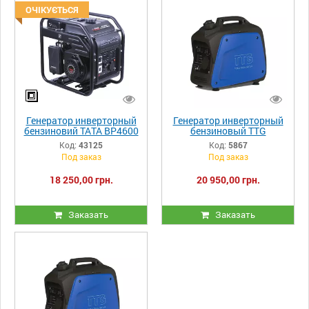
ОЧІКУЄТЬСЯ
Генератор инверторный
Генератор инверторный
бензиновий ТАТА BP4600
бензиновый TTG
3.5KW/3.8KW
XYG2200I 2.0/2.1 KW +
Код:
43125
Код:
5867
USB порт
Под заказ
Под заказ
18 250,00 грн.
20 950,00 грн.
Заказать
Заказать