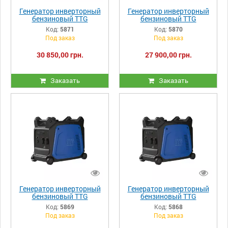
Генератор инверторный
Генератор инверторный
бензиновый TTG
бензиновый TTG
XYG3500IE 2.8/3.1 KW +
XYG2600IE 2.3/2.5 KW +
Код:
5871
Код:
5870
USB порт
USB порт
Под заказ
Под заказ
30 850,00 грн.
27 900,00 грн.
Заказать
Заказать
Генератор инверторный
Генератор инверторный
бензиновый TTG
бензиновый TTG
XYG3500I 2.8/3.1 KW +
XYG2600I 2.3/2.5 KW +
Код:
5869
Код:
5868
USB порт
USB порт
Под заказ
Под заказ