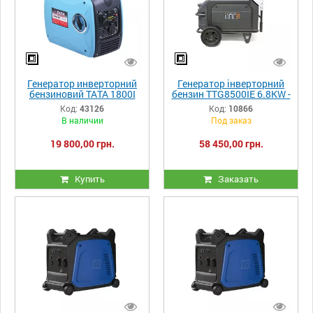
Генератор инверторний
Генератор інверторний
бензиновий ТАТА 1800I
бензин TTG8500IE 6.8KW -
1.8/2.0 KW двигун 148F +
TTG
Код:
43126
Код:
10866
USB порт
В наличии
Под заказ
19 800,00 грн.
58 450,00 грн.
Купить
Заказать