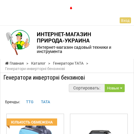
RU
Вход
ИНТЕРНЕТ-МАГАЗИН
ПРИРОДА-УКРАИНА
Интернет-магазин садовый техники и
инструмента
Главная
>
Каталог
>
Генератори ТАТА
>
Генератори инверторні бензинові
Генератори инверторні бензинові
Сортировать:
Новые
Бренды:
TTG
TATA
КІЛЬКІСТЬ ОБМЕЖЕНА