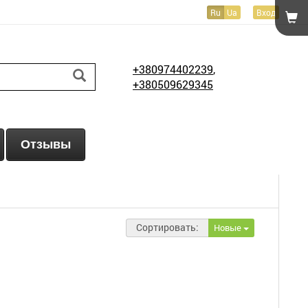
Ru
Ua
Вход
+380974402239
,
+380509629345
Отзывы
Сортировать:
Новые