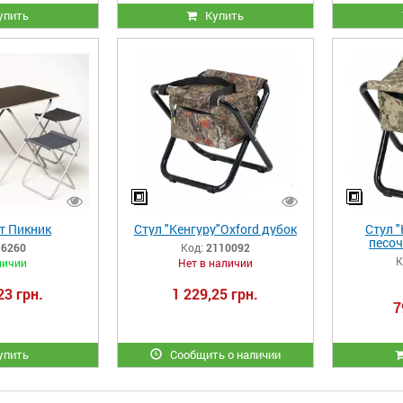
упить
Купить
т Пикник
Стул "Кенгуру"Oxford дубок
Стул "
песо
6260
Код:
2110092
К
личии
Нет в наличии
23 грн.
1 229,25 грн.
7
упить
Сообщить о наличии