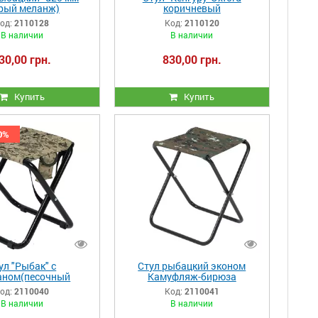
ерый меланж)
коричневый
од:
2110128
Код:
2110120
В наличии
В наличии
30,00 грн.
830,00 грн.
Купить
Купить
0%
ул "Рыбак" с
Стул рыбацкий эконом
аном(песочный
Камуфляж-бирюза
камуфляж)
од:
2110040
Код:
2110041
В наличии
В наличии