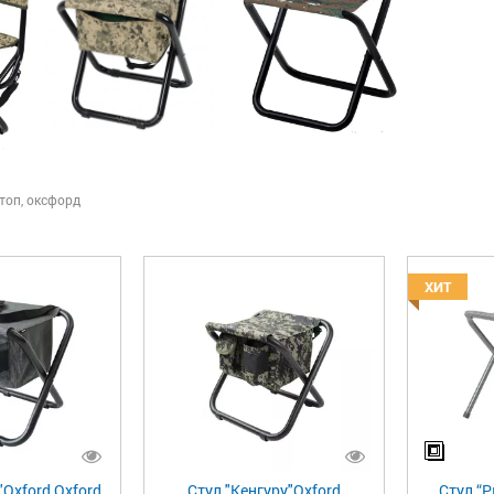
топ, оксфорд
ХИТ
"Oxford Oxford
Стул "Кенгуру"Oxford
Стул “