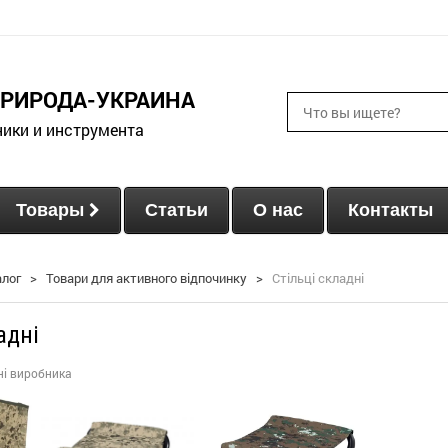
ПРИРОДА-УКРАИНА
ники и инструмента
Товары
Статьи
О нас
Контакты
алог
>
Товари для активного відпочинку
>
Стільці складні
адні
іні виробника