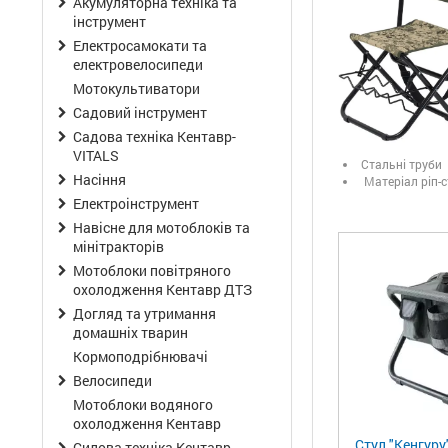
Акумуляторна техніка та
інструмент
Електросамокати та
електровелосипеди
Мотокультиватори
Садовий інструмент
Садова техніка Кентавр-
VITALS
Стальні труби
Насіння
Матеріал ріп-с
Електроінструмент
Навісне для мотоблоків та
мінітракторів
Мотоблоки повітряного
охолодження Кентавр ДТЗ
Догляд та утримання
домашніх тварин
Кормоподрібнювачі
Велосипеди
Мотоблоки водяного
охолодження Кентавр
Стул "Кенгуру
Силова техніка Кентавр-