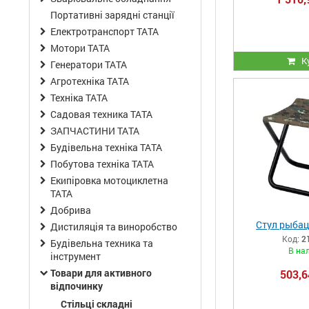
Портативні зарядні станції
Електротранспорт ТАТА
Мотори ТАТА
К
Генератори ТАТА
Агротехніка ТАТА
Техніка ТАТА
Садовая техника ТАТА
ЗАПЧАСТИНИ ТАТА
Будівельна техніка ТАТА
Побутова техніка ТАТА
Екипіровка мотоциклетна
ТАТА
Добрива
Стул рыбац
Дистиляція та виноробство
Код:
2
Будівельна техника та
В на
інструмент
Товари для активного
503,6
відпочинку
Стільці складні