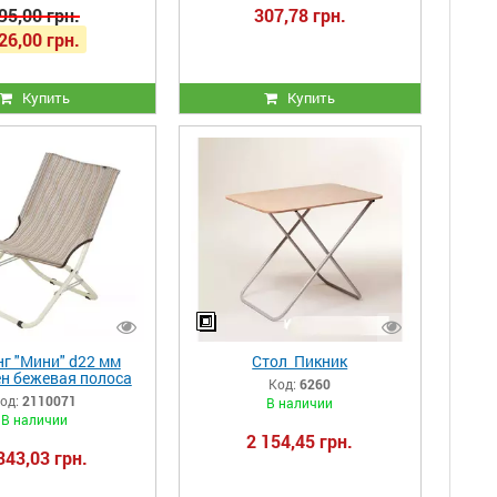
95,00 грн.
307,78 грн.
26,00 грн.
Купить
Купить
г "Мини" d22 мм
Стол Пикник
ен бежевая полоса
Код:
6260
од:
2110071
В наличии
В наличии
2 154,45 грн.
343,03 грн.