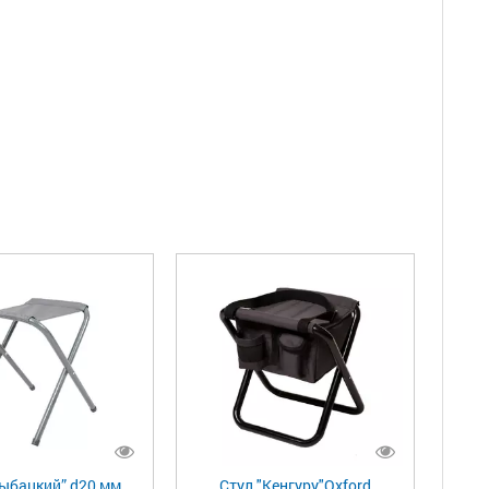
Рыбацкий” d20 мм
Стул "Кенгуру"Oxford