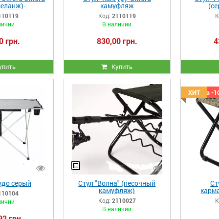
меланж)-
камуфляж
(с
110119
Код:
2110119
К
личии
В наличии
0 грн.
830,00 грн.
4
упить
Купить
Скидка -1
ХИТ
удо серый
Cтул "Волна" (песочный
Ст
камуфляж)
карм
110104
Код:
2110027
К
личии
В наличии
92 грн.