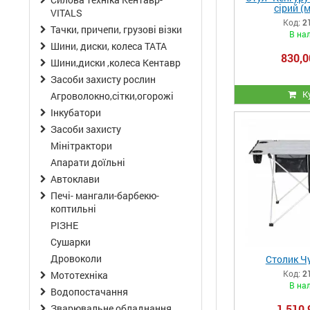
сірий (
VITALS
Код:
2
Тачки, причепи, грузові візки
В на
Шини, диски, колеса ТАТА
830,0
Шини,диски ,колеса Кентавр
Засоби захисту рослин
К
Агроволокно,сітки,огорожі
Інкубатори
Засоби захисту
Мінітрактори
Апарати доїльні
Автоклави
Печі- мангали-барбекю-
коптильні
РІЗНЕ
Сушарки
Дровоколи
Столик Ч
Код:
2
Мототехніка
В на
Водопостачання
1 510,
Зварювальне обладнання