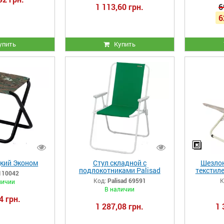
1 113,60 грн.
6
6
упить
Купить
кий Эконом
Стул складной с
Шезлон
подлокотниками Palisad
текстил
110042
Camping
Код:
Palisad 69591
К
личии
В наличии
4 грн.
1 287,08 грн.
1 