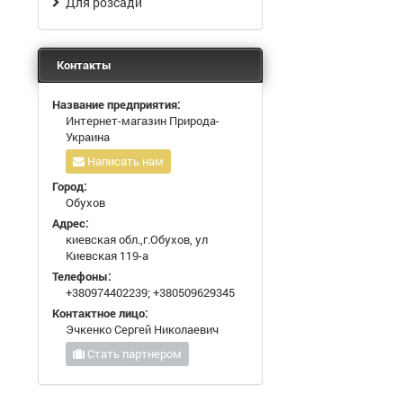
Для розсади
Контакты
Название предприятия:
Интернет-магазин Природа-
Украина
Написать нам
Город:
Обухов
Адрес:
киевская обл.,г.Обухов, ул
Киевская 119-а
Телефоны:
+380974402239
;
+380509629345
Контактное лицо:
Эчкенко Сергей Николаевич
Стать партнером