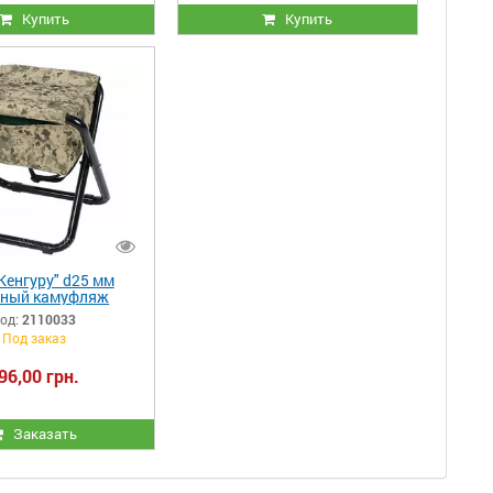
Купить
Купить
Кенгуру" d25 мм
чный камуфляж
од:
2110033
Под заказ
96,00 грн.
Заказать