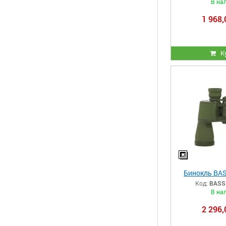
В на
1 968,
К
Бинокль BA
Код:
BASS
В на
2 296,