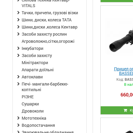
VITALS
Тачки, причепи, грузові візки
Шини, диски, колеса ТАТА
Шини,диски ,колеса Кентавр
Засоби захисту рослин
Агроволокно,сітки,огорожі
Інкубатори
Засоби захисту
Мінітрактори
Прицел о
Апарати доїльні
BASSEL
Автоклави
Код:
BASS
Печі- мангали-барбекю-
В на
коптильні
660,0
РІЗНЕ
Сушарки
К
Дровоколи
Мототехніка
Водопостачання
Зварювальне обладнання