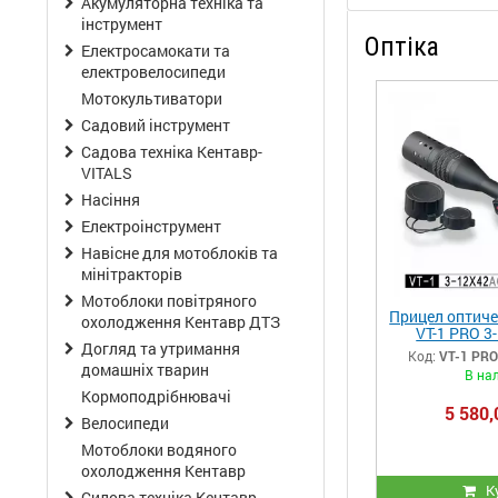
Акумуляторна техніка та
інструмент
Оптіка
Електросамокати та
електровелосипеди
Мотокультиватори
Садовий інструмент
Садова техніка Кентавр-
VITALS
Насіння
Електроінструмент
Навісне для мотоблоків та
мінітракторів
Мотоблоки повітряного
Прицел оптиче
охолодження Кентавр ДТЗ
VT-1 PRO 3
Догляд та утримання
Код:
VT-1 PRO
домашніх тварин
В на
Кормоподрібнювачі
5 580,
Велосипеди
Мотоблоки водяного
охолодження Кентавр
К
Силова техніка Кентавр-