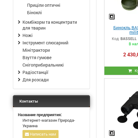
Приціли оптичні
Біноклі
Комбікорм та концентрати
Бинокль BAS
для тварин
mili
Ножі
Код:
BASSELL 7
Інструмент слюсарний
В на
Мінітрактори
2 430,
Взуття гумове
Снігоприбиральникі
К
Радіостанції
Для розсади
Контакты
Название предприятия:
Интернет-магазин Природа-
Украина
Написать нам