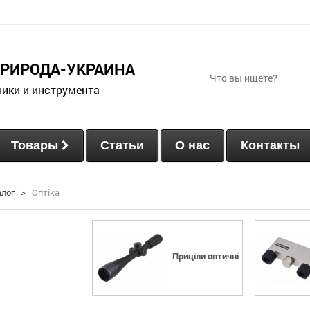
ПРИРОДА-УКРАИНА
ники и инструмента
Товары
Статьи
О нас
Контакты
алог
>
Оптіка
Приціли оптичні