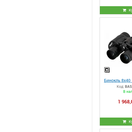
К
Бинокль 8x40
Код:
BAS
В на
1 968,
К