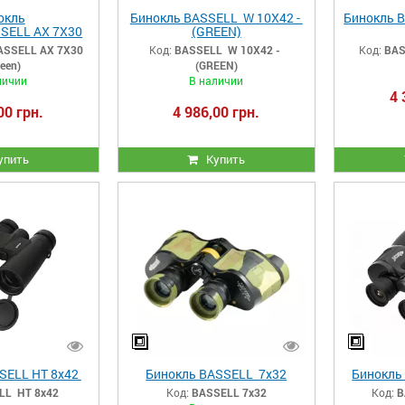
окль
Бинокль BASSELL W 10X42 -
Бинокль 
SELL AX 7X30
(GREEN)
reen)
SSELL AX 7X30
Код:
BASSELL W 10X42 -
Код:
BAS
reen)
(GREEN)
личии
В наличии
4 
00 грн.
4 986,00 грн.
упить
Купить
SELL HT 8x42
Бинокль BASSELL 7х32
Бинокль
LL HT 8x42
Код:
BASSELL 7х32
Код:
B