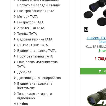
Портативні зарядні станції
Електротранспорт ТАТА
Мотори ТАТА
Генератори ТАТА
Агротехніка ТАТА
Техніка ТАТА
Бинокль BA
Садовая техника ТАТА
(stan
ЗАПЧАСТИНИ ТАТА
Код:
BASSELL20
Будівельна техніка ТАТА
В на
Побутова техніка ТАТА
1 708,
Екипіровка мотоциклетна
ТАТА
К
Добрива
Дистиляція та виноробство
Будівельна техника та
інструмент
Товари для активного
відпочинку
Оптіка