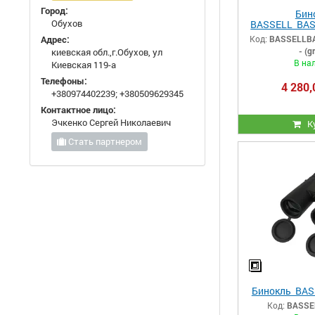
Город:
Бин
Обухов
BASSELL BAS
- (g
Адрес:
Код:
BASSELLBA
- (g
киевская обл.,г.Обухов, ул
В на
Киевская 119-а
Телефоны:
4 280,
+380974402239
;
+380509629345
Контактное лицо:
Эчкенко Сергей Николаевич
К
Стать партнером
Бинокль BAS
Код:
BASSE