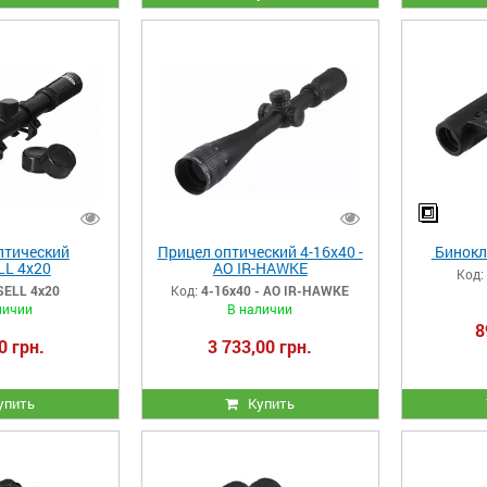
птический
Прицел оптический 4-16x40 -
Бинокл
L 4x20
AO IR-HAWKE
Код:
ELL 4x20
Код:
4-16x40 - AO IR-HAWKE
личии
В наличии
8
0 грн.
3 733,00 грн.
упить
Купить