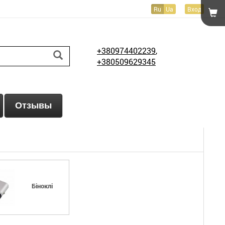
Ru
Ua
Вход
+380974402239
,
+380509629345
Отзывы
Біноклі