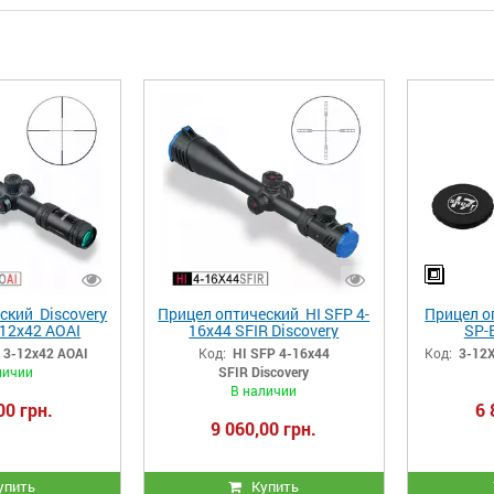
ский Discovery
Прицел оптический HI SFP 4-
Прицел о
-12x42 AOAI
16x44 SFIR Discovery
SP-
 3-12x42 AOAI
Код:
HI SFP 4-16x44
Код:
3-12X
личии
SFIR Discovery
В наличии
00 грн.
6 
9 060,00 грн.
упить
Купить