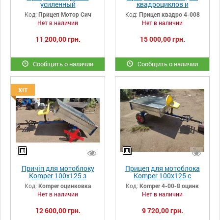
усиленный
квадроциклов и
мотоблоков под
Код:
Прицеп Мотор Сич
Код:
Прицеп квадро 4-008
автомобильное
Нет в наличии
Нет в наличии
крепление с колесами
11 200,00 грн.
15 000,00 грн.
Сообщить о наличии
Сообщить о наличии
ХІТ
Причіп для мотоблоку
Прицеп для мотоблока
Komper 100х125 з
Komper 100х125 с
оцинкованим кузовом
оцинкованным кузовом и
Код:
Komper оцинковка
Код:
Komper 4-00-8 оцинк
без коліс
колесами 4-00-8
Нет в наличии
Нет в наличии
12 600,00 грн.
9 720,00 грн.