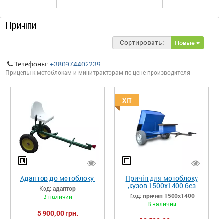
Причіпи
Сортировать:
Новые
Телефоны:
+380974402239
Прицепы к мотоблокам и минитракторам по цене производителя
ХІТ
Адаптор до мотоблоку
Причіп для мотоблоку
,кузов 1500х1400 без
Код:
адаптор
коліс
Код:
причеп 1500х1400
В наличии
В наличии
5 900,00 грн.