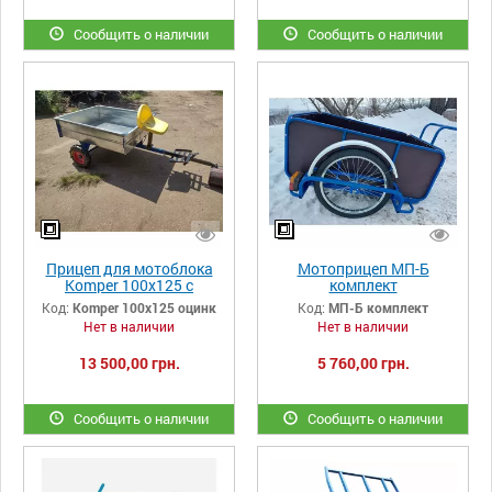
Сообщить о наличии
Сообщить о наличии
Прицеп для мотоблока
Мотоприцеп МП-Б
Komper 100х125 с
комплект
оцинкованным кузовом и
Код:
Komper 100х125 оцинк
Код:
МП-Б комплект
колесами 4-00-10
Нет в наличии
Нет в наличии
13 500,00 грн.
5 760,00 грн.
Сообщить о наличии
Сообщить о наличии