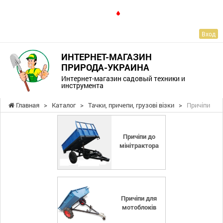
RU
Вход
ИНТЕРНЕТ-МАГАЗИН
ПРИРОДА-УКРАИНА
Интернет-магазин садовый техники и
инструмента
Главная
>
Каталог
>
Тачки, причепи, грузові візки
>
Причіпи
Причіпи до
мінітрактора
Причіпи для
мотоблоків