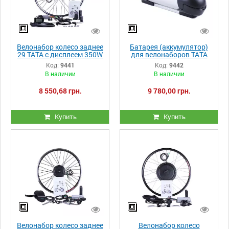
Велонабор колесо заднее
Батарея (аккумулятор)
29 ТАТА с дисплеем 350W
для велонаборов ТАТА
36V 10.4AH
Код:
9441
Код:
9442
В наличии
В наличии
8 550,68 грн.
9 780,00 грн.
Купить
Купить
Велонабор колесо заднее
Велонабор колесо