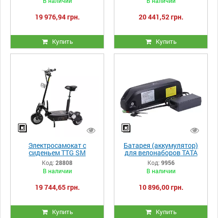
В наличии
В наличии
черный
19 976,94 грн.
20 441,52 грн.
Купить
Купить
Электросамокат с
Батарея (аккумулятор)
сиденьем TTG SM
для велонаборов ТАТА
DES06B1 36V 800W 12AH
48V 13AH
Код:
28808
Код:
9956
черный
В наличии
В наличии
19 744,65 грн.
10 896,00 грн.
Купить
Купить