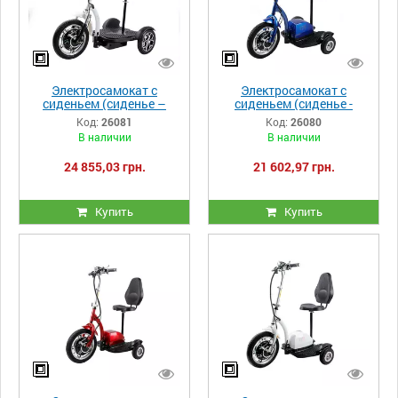
Электросамокат с
Электросамокат с
сиденьем (сиденье –
сиденьем (сиденье -
спинка, передний
спинка) TTG T06-2
Код:
26081
Код:
26080
амортизатор) TTG T06-3
48V500W 12AH синий
В наличии
В наличии
48V 500W 12AH белый
24 855,03 грн.
21 602,97 грн.
Купить
Купить