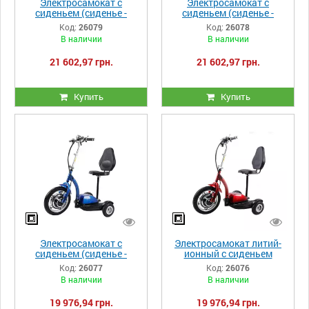
Электросамокат с
Электросамокат с
сиденьем (сиденье -
сиденьем (сиденье -
спинка) TTG SM 06-2 48V
спинка) TTG SM T06-2 48V
Код:
26079
Код:
26078
500W 12AH красный
500W 12AH белый
В наличии
В наличии
21 602,97 грн.
21 602,97 грн.
Купить
Купить
Электросамокат с
Электросамокат литий-
сиденьем (сиденье -
ионный с сиденьем
спинка) TTG SM T06-1
(сиденье - спинка) TTG
Код:
26077
Код:
26076
36V350W 12AH синий
SM T06-1 36V350W 12AH
В наличии
В наличии
красный
19 976,94 грн.
19 976,94 грн.