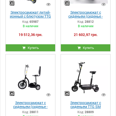
Электросамокат литий-
Электросамокат с
ионный с блютузом TTG
сиденьем (сиденье -
SM DES02 36V 10.4AH
спинка) TTG T06-2
Код:
65987
Код:
28812
черный
48V500W 12AH черный
В наличии
В наличии
19 512,36 грн.
21 602,97 грн.
Купить
Купить
Электросамокат с
Электросамокат с
сиденьем (сиденье -
сиденьем TTG SM
спинка) TTG T06-1
DES06C1 36V 1000W
Код:
28811
Код:
28809
36V350W 12AH - SM 12AH
12AH черный