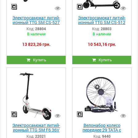
Электросамокат литий-
Электросамокат литий-
ионный TTG SM CS-527
ионный TTG SM CS-512
черный
черный
Код:
28804
Код:
28803
В наличии
В наличии
13 823,26 грн.
10 543,16 грн.
Купить
Купить
Электросамокат литий-
Велонабор колесо
ионный TTG SM F6 36V
переднее 29 ТАТА с
8AH белый
дисплеем 350W
Код:
22021
Код:
9440