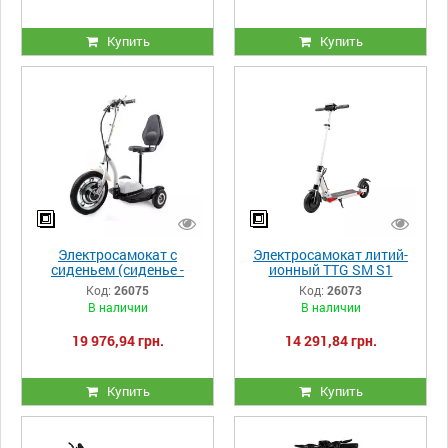
Купить
Купить
Электросамокат с
Электросамокат литий-
сиденьем (сиденье -
ионный TTG SM S1
спинка) TTG SM T06-1
36V400W 6.5ah белый
Код:
26075
Код:
26073
36V350W 12AH белый
В наличии
В наличии
19 976,94 грн.
14 291,84 грн.
Купить
Купить