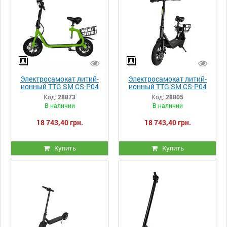
Электросамокат литий-
Электросамокат литий-
ионный TTG SM CS-P04
ионный TTG SM CS-P04
зеленый
черный
Код:
28873
Код:
28805
В наличии
В наличии
18 743,40 грн.
18 743,40 грн.
Купить
Купить