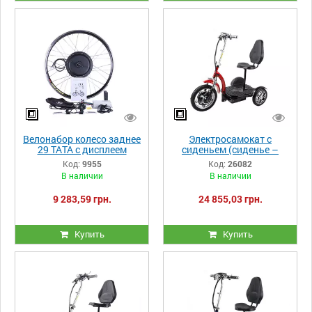
Велонабор колесо заднее
Электросамокат с
29 ТАТА с дисплеем
сиденьем (сиденье –
1000W
спинка, передний
Код:
9955
Код:
26082
амортизатор) TTG T06-3
В наличии
В наличии
48V 500W 12AH красный
9 283,59 грн.
24 855,03 грн.
Купить
Купить