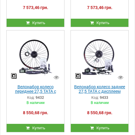
7 573,46 грн.
7 573,46 грн.
Купить
Купить
Велонабор колесо
Велонабор колесо заднее
переднее 27,5 ТАТА с
27,5 ТАТА с дисплеем
дисплеем 350W
350W
Код:
9432
Код:
9433
В наличии
В наличии
8 550,68 грн.
8 550,68 грн.
Купить
Купить