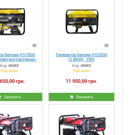
ор бензин YG7500
Генератор бензин YG3500
электростартером -
(2.8KW) - YBX
YBX
Код:
46069
Код:
46065
Под заказ
Под заказ
 650,00 грн.
11 950,00 грн.
Заказать
Заказать