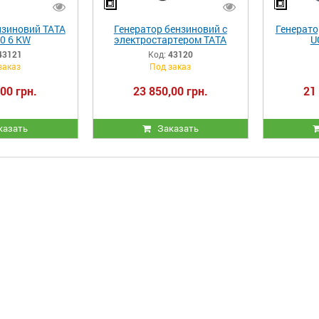
нзиновий ТАТА
Генератор бензиновий с
Генерато
0 6 KW
электростартером ТАТА
U
UG6500 5 KW
43121
Код:
43120
заказ
Под заказ
00 грн.
23 850,00 грн.
21
казать
Заказать