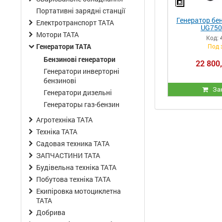
Портативні зарядні станції
Генератор бе
Електротранспорт ТАТА
UG750
Мотори ТАТА
Код:
Генератори ТАТА
Под 
Бензинові генератори
22 800,
Генератори инверторні
бензинові
За
Генератори дизельні
Генераторы газ-бензин
Агротехніка ТАТА
Техніка ТАТА
Садовая техника ТАТА
ЗАПЧАСТИНИ ТАТА
Будівельна техніка ТАТА
Побутова техніка ТАТА
Екипіровка мотоциклетна
ТАТА
Добрива