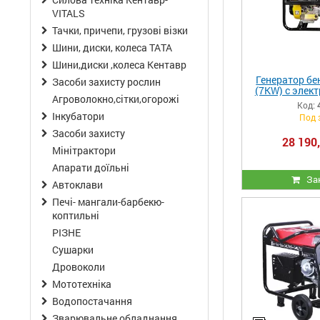
VITALS
Тачки, причепи, грузові візки
Шини, диски, колеса ТАТА
Шини,диски ,колеса Кентавр
Генератор бе
Засоби захисту рослин
(7KW) с элект
Агроволокно,сітки,огорожі
Y
Код:
Інкубатори
Под 
Засоби захисту
28 190,
Мінітрактори
Апарати доїльні
За
Автоклави
Печі- мангали-барбекю-
коптильні
РІЗНЕ
Сушарки
Дровоколи
Мототехніка
Водопостачання
Зварювальне обладнання