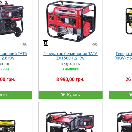
нзиновий ТАТА
Генератор бензиновий ТАТА
Генерат
 2.8 KW
ZX1500 1.2 KW
(6KW) с 
43118
Код:
43116
личии
В наличии
00 грн.
8 990,00 грн.
26
упить
Купить