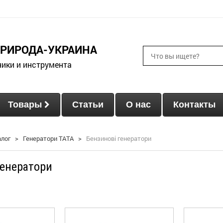
ПРИРОДА-УКРАИНА
ники и инструмента
Товары
Статьи
О нас
Контакты
алог
>
Генератори ТАТА
>
Бензинові генератори
генератори