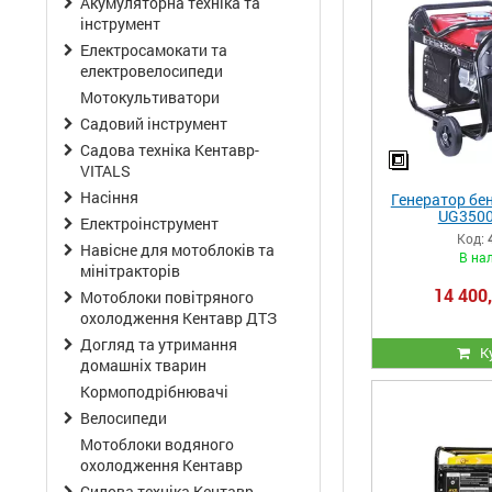
Акумуляторна техніка та
інструмент
Електросамокати та
електровелосипеди
Мотокультиватори
Садовий інструмент
Садова техніка Кентавр-
VITALS
Насіння
Генератор бе
UG3500
Електроінструмент
Код:
Навісне для мотоблоків та
В на
мінітракторів
14 400,
Мотоблоки повітряного
охолодження Кентавр ДТЗ
Догляд та утримання
К
домашніх тварин
Кормоподрібнювачі
Велосипеди
Мотоблоки водяного
охолодження Кентавр
Силова техніка Кентавр-