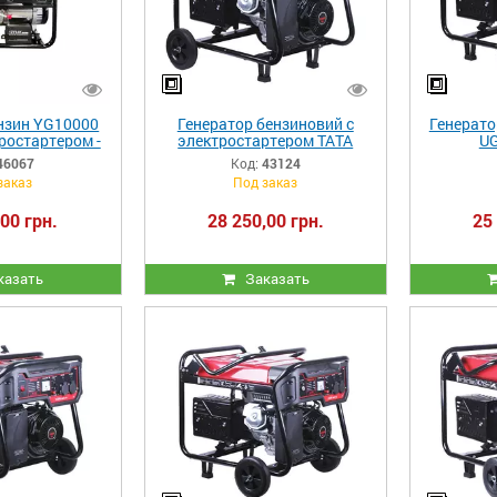
нзин YG10000
Генератор бензиновий с
Генерато
ростартером -
электростартером ТАТА
UG
BX
UG10000 7 KW
46067
Код:
43124
заказ
Под заказ
00 грн.
28 250,00 грн.
25
казать
Заказать