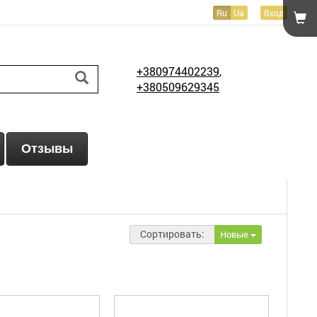
Ru
Ua
Вход
+380974402239
,
+380509629345
Отзывы
Сортировать:
Новые