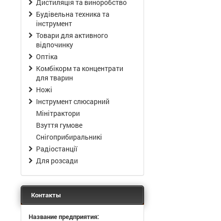
Дистиляція та виноробство
Будівельна техника та
інструмент
Товари для активного
відпочинку
Оптіка
Комбікорм та концентрати
для тварин
Ножі
Інструмент слюсарний
Мінітрактори
Взуття гумове
Снігоприбиральникі
Радіостанції
Для розсади
Контакты
Название предприятия: