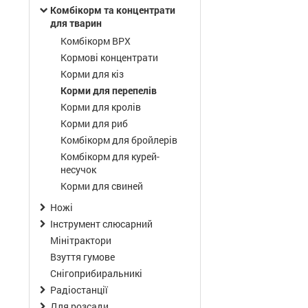
Комбікорм та концентрати
для тварин
Комбікорм ВРХ
Кормові концентрати
Корми для кіз
Корми для перепелів
Корми для кролів
Корми для риб
Комбікорм для бройлерів
Комбікорм для курей-
несучок
Корми для свиней
Ножі
Інструмент слюсарний
Мінітрактори
Взуття гумове
Снігоприбиральникі
Радіостанції
Для розсади