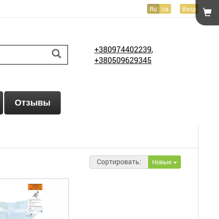
Ru
Ua
Вход
+380974402239
,
+380509629345
Отзывы
Сортировать:
Новые