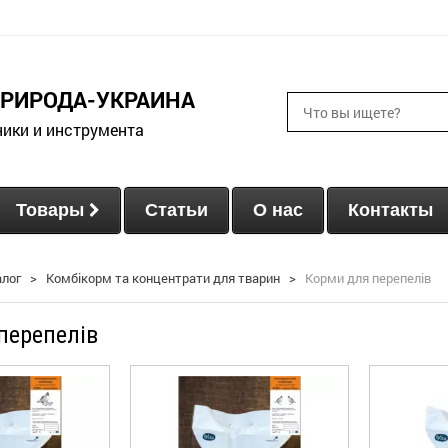
ПРИРОДА-УКРАИНА
ники и инструмента
Товары
Статьи
О нас
Контакты
алог
>
Комбікорм та концентрати для тварин
>
Корми для перепелів
перепелів