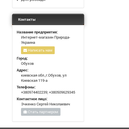
Контакты
Название предприятия:
Интернет-магазин Природа-
Украина
Написать нам
Город:
Обухов
Адрес:
киевская обл.,г.Обухов, ул
Киевская 119-а
Телефоны:
+380974402239
;
+380509629345
Контактное лицо:
Эчкенко Сергей Николаевич
Стать партнером