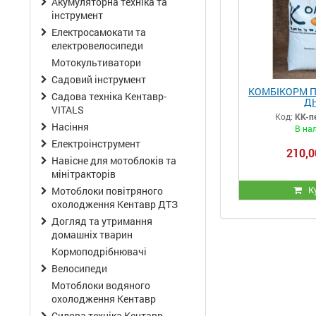
Акумуляторна техніка та
інструмент
Електросамокати та
електровелосипеди
Мотокультиватори
Садовий інструмент
КОМБІКОРМ П
Садова техніка Кентавр-
ДН
VITALS
Код:
КК-п
Насіння
В на
Електроінструмент
210,0
Навісне для мотоблоків та
мінітракторів
К
Мотоблоки повітряного
охолодження Кентавр ДТЗ
Догляд та утримання
домашніх тварин
Кормоподрібнювачі
Велосипеди
Мотоблоки водяного
охолодження Кентавр
Силова техніка Кентавр-