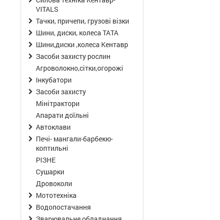
VITALS
Тачки, причепи, грузові візки
Шини, диски, колеса ТАТА
Шини,диски ,колеса Кентавр
Засоби захисту рослин
Агроволокно,сітки,огорожі
Інкубатори
Засоби захисту
Мінітрактори
Апарати доїльні
Автоклави
Печі- мангали-барбекю-
коптильні
РІЗНЕ
Сушарки
Дровоколи
Мототехніка
Водопостачання
Зварювальне обладнання