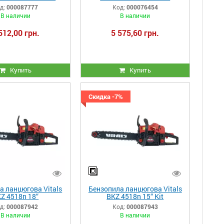
AluMagnio
AluMagnio
д:
000087777
Код:
000076454
В наличии
В наличии
512,00 грн.
5 575,60 грн.
Купить
Купить
Скидка -7%
а ланцюгова Vitals
Бензопила ланцюгова Vitals
Z 4518n 18“
BKZ 4518n 15“ Kit
д:
000087942
Код:
000087943
В наличии
В наличии