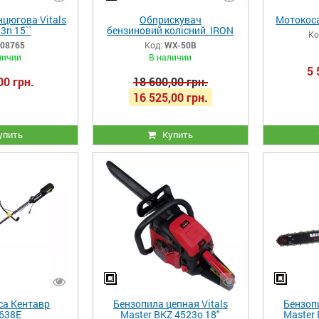
цюгова Vitals
Обприскувач
Мотокоса
3n 15``
бензиновий колісний IRON
Ко
ANGEL WX-50B
08765
Код:
WX-50B
личии
В наличии
5 
00 грн.
18 600,00 грн.
16 525,00 грн.
упить
Купить
са Кентавр
Бензопила цепная Vitals
Бензопи
638Е
Master BKZ 4523o 18"
Master 