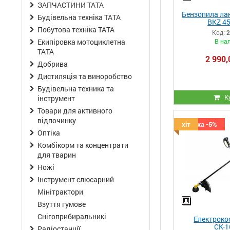
ЗАПЧАСТИНИ ТАТА
Бензопила лан
Будівельна техніка ТАТА
BKZ 45
Побутова техніка ТАТА
Код:
2
В на
Екипіровка мотоциклетна
ТАТА
2 990,
Добрива
Дистиляція та виноробство
Будівельна техника та
К
інструмент
Товари для активного
відпочинку
Скидка -5%
хіт
Оптіка
Комбікорм та концентрати
для тварин
Ножі
Інструмент слюсарний
Мінітрактори
Взуття гумове
Снігоприбиральникі
Електроко
СК-1
Радіостанції