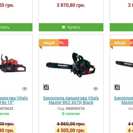
20 грн.
3 870,80 грн.
3 
упить
Купить
Скидка -7%
АКЦІЯ
Скидка -4
АКЦІЯ
цюгова Vitals
Бензопила ланцюгова Vitals
Бензопил
18n 15“
Master BKZ 4019j Black
Maste
Edition
0076632
Код:
000090376
Ко
личии
В наличии
00 грн.
4 860,00 грн.
4 
80 грн.
4 505,00 грн.
4 