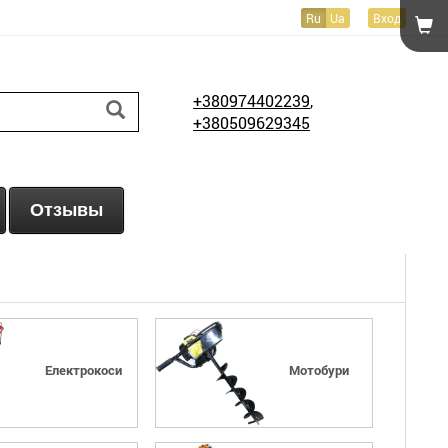
Ru
Ua
Вход
+380974402239
,
+380509629345
Отзывы
Електрокоси
Мотобури