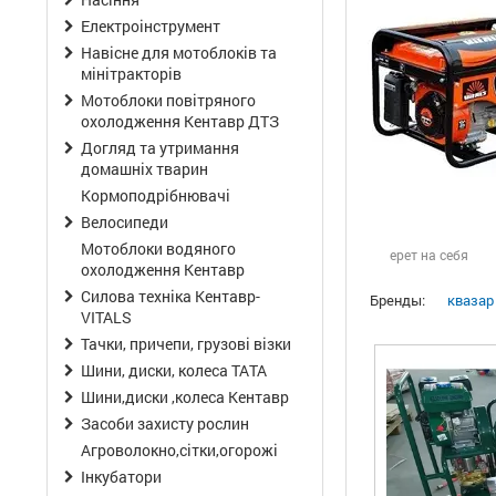
Електроінструмент
Навісне для мотоблоків та
мінітракторів
Мотоблоки повітряного
охолодження Кентавр ДТЗ
Догляд та утримання
домашніх тварин
Кормоподрібнювачі
Велосипеди
Мотоблоки водяного
ерет на себя
охолодження Кентавр
Силова техніка Кентавр-
Бренды:
квазар
VITALS
Тачки, причепи, грузові візки
Шини, диски, колеса ТАТА
Шини,диски ,колеса Кентавр
Засоби захисту рослин
Агроволокно,сітки,огорожі
Інкубатори