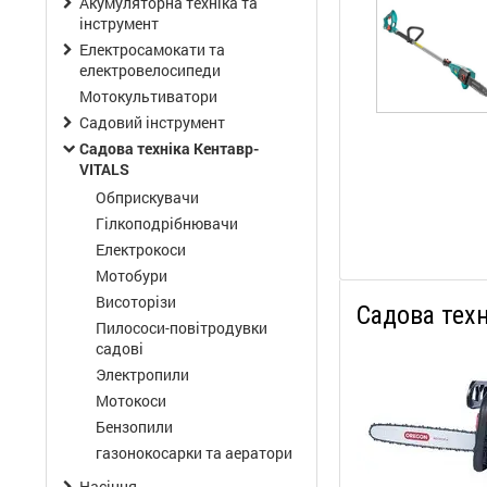
Акумуляторна техніка та
інструмент
Електросамокати та
електровелосипеди
Мотокультиватори
Садовий інструмент
Садова техніка Кентавр-
VITALS
Обприскувачи
Гілкоподрібнювачи
Електрокоси
Мотобури
Висоторізи
Садова тех
Пилососи-повітродувки
садові
Электропили
Мотокоси
Бензопили
газонокосарки та аератори
Насіння