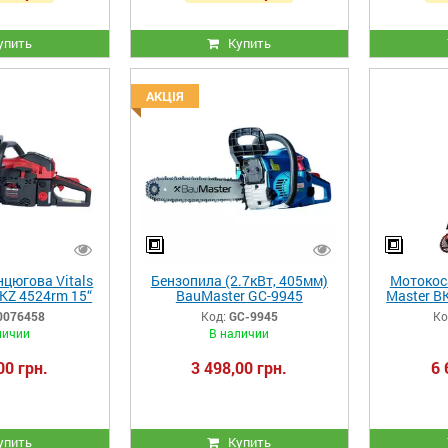
упить
Купить
АКЦІЯ
цюгова Vitals
Бензопила (2.7кВт, 405мм)
Мотокоса
BKZ 4524rm 15“
BauMaster GC-9945
Master BK
esium
0076458
Код:
GC-9945
Ко
личии
В наличии
00 грн.
3 498,00 грн.
6 
упить
Купить