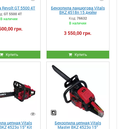
 Revolt GT 5500 4Т
Бензопила ланцюгова Vitals
BKZ 4518n 15 дюйм
д:
GT 5500 4Т
Код:
76632
В наличии
В наличии
500,00 грн.
3 550,00 грн.
Купить
Купить
ла цепная Vitals
Бензопила цепная Vitals
BKZ 4523o 15“ Kit
Master BKZ 4523o 15“