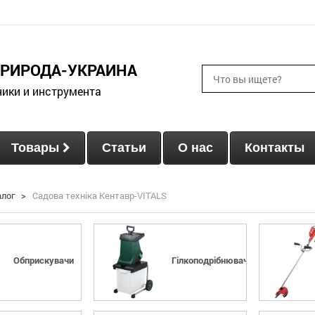
ПРИРОДА-УКРАИНА
ники и инструмента
Товары
Статьи
О нас
Контакты
алог
>
Садова техніка Кентавр-VITALS
Обприскувачи
Гілкоподрібнювачи