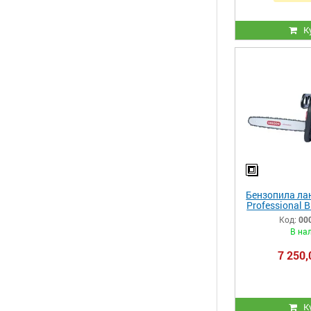
К
Бензопила лан
Professional 
Magn
Код:
00
В на
7 250,
К