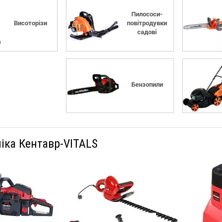
Пилососи-
Висоторізи
повітродувки
садові
Бензопили
ніка Кентавр-VITALS