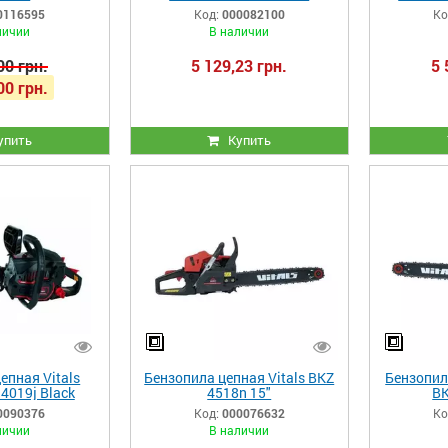
AluMagnio
0116595
Код:
000082100
Ко
личии
В наличии
00 грн.
5 129,23 грн.
5 
00 грн.
упить
Купить
епная Vitals
Бензопила цепная Vitals BKZ
Бензопил
4019j Black
4518n 15"
BK
tion
0090376
Код:
000076632
Ко
личии
В наличии