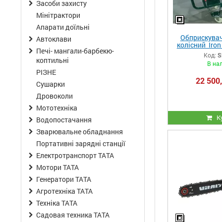
Засоби захисту
Мінітрактори
Апарати доїльні
Обприскувач
Автоклави
колісний Iron
Печі- мангали-барбекю-
Код:
S
коптильні
В на
РІЗНЕ
22 500,
Сушарки
Дровоколи
Мототехніка
К
Водопостачання
Зварювальне обладнання
Портативні зарядні станції
Електротранспорт ТАТА
Мотори ТАТА
Генератори ТАТА
Агротехніка ТАТА
Техніка ТАТА
Садовая техника ТАТА