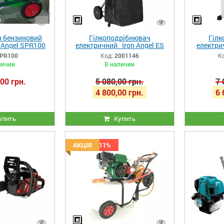
 бензиновий
Гілкоподрібнювач
Гілк
 Angel SPR100
електричний Iron Angel ES
електрич
2500L
PR100
Код:
2001146
К
личии
В наличии
00 грн.
5 080,00 грн.
7 
4 800,00 грн.
6 
упить
Купить
Скидка -11%
АКЦІЯ