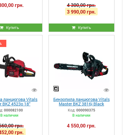
800,00 грн.
4 300,00 грн.
3 990,00 грн.
Купить
Купить
%
а ланцюгова Vitals
Бензопила ланцюгова Vitals
r BKZ 4523o 18“
Master BKZ 3816j Black
AluMagnio
Edition
д:
000082100
Код:
000090375
В наличии
В наличии
660,00 грн.
4 550,00 грн.
452,00 грн.