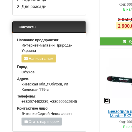
Код:
00
Для розсади
В на
3 050,
2 900,
Контакты
Название предприятия:
К
Интернет-магазин Природа-
Украина
Написать нам
Город:
Обухов
Адрес:
киевская обл.,г.Обухов, ул
Киевская 119-а
Телефоны:
+380974402239
;
+380509629345
Контактное лицо:
Бензопила ц
Эчкенко Сергей Николаевич
Master BKZ 
Edi
Стать партнером
Код:
00
В на