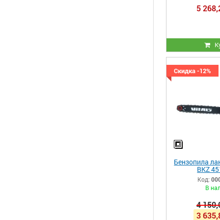
5 268,
К
Скидка -12%
Бензопила лан
BKZ 45
Код:
00
В на
4 150,
3 635,