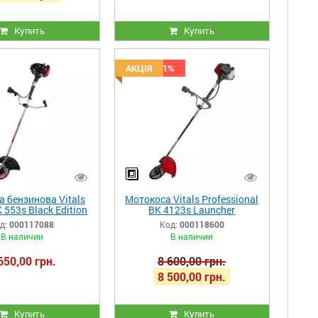
Купить
Купить
Скидка -1%
АКЦІЯ
 бензинова Vitals
Мотокоса Vitals Professional
 553s Black Edition
BK 4123s Launcher
д:
000117088
Код:
000118600
В наличии
В наличии
650,00 грн.
8 600,00 грн.
8 500,00 грн.
Купить
Купить