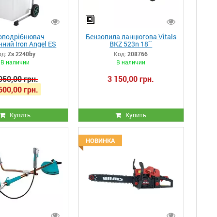
оподрібнювач
Бензопила ланцюгова Vitals
ний Iron Angel ES
BKZ 523n 18``
2650М
од:
Zs 2240by
Код:
208766
В наличии
В наличии
050,00 грн.
3 150,00 грн.
600,00 грн.
Купить
Купить
НОВИНКА