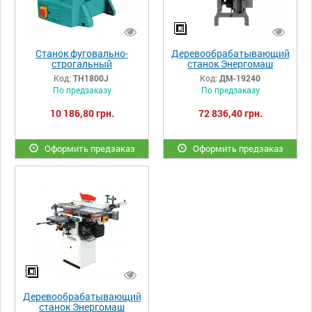
Станок фуговально-
Деревообрабатывающий
строгальный
станок Энергомаш
рейсмусовый Sturm
ДМ-19240
Код:
TH1800J
Код:
ДМ-19240
TH1800J
По предзаказу
По предзаказу
10 186,80 грн.
72 836,40 грн.
Оформить предзаказ
Оформить предзаказ
Деревообрабатывающий
станок Энергомаш