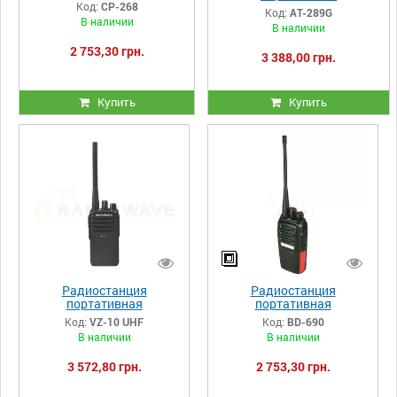
радиостанция iTalk СР-268
профессиональная AnyTone
Код:
СР-268
Код:
AT-289G
AT-289G
В наличии
В наличии
2 753,30 грн.
3 388,00 грн.
Купить
Купить
Радиостанция
Радиостанция
портативная
портативная
профессиональная VZ-10
профессиональная
Код:
VZ-10 UHF
Код:
BD-690
UHF
Boldom BD-690
В наличии
В наличии
3 572,80 грн.
2 753,30 грн.