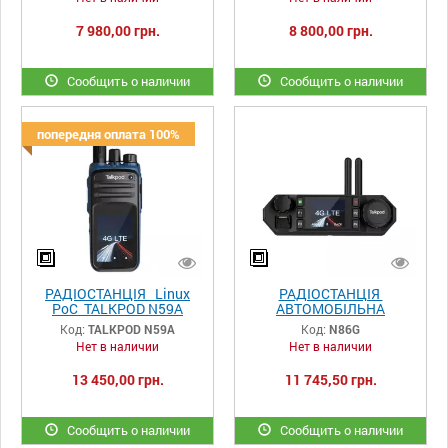
7 980,00 грн.
8 800,00 грн.
Сообщить о наличии
Сообщить о наличии
попередня оплата 100%
РАДІОСТАНЦІЯ Linux
РАДІОСТАНЦІЯ
PoC TALKPOD N59A
АВТОМОБІЛЬНА
TALKPOD N86G
Код:
TALKPOD N59A
Код:
N86G
Нет в наличии
Нет в наличии
13 450,00 грн.
11 745,50 грн.
Сообщить о наличии
Сообщить о наличии