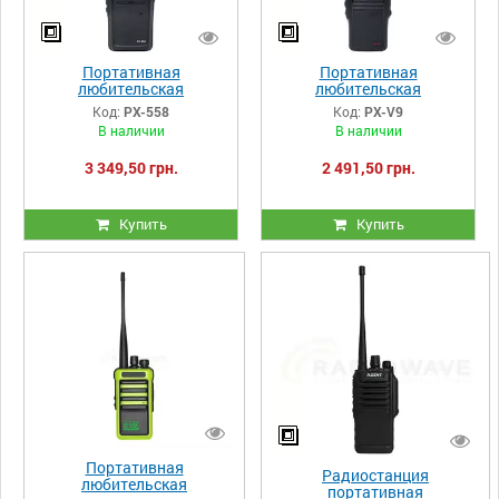
Портативная
Портативная
любительская
любительская
радиостанция Puxing PX-
радиостанция Puxing PX-
Код:
PX-558
Код:
PX-V9
558
V9
В наличии
В наличии
3 349,50 грн.
2 491,50 грн.
Купить
Купить
Портативная
Радиостанция
любительская
портативная