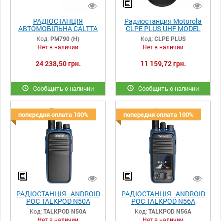
РАДІОСТАНЦІЯ
Радиостанция Motorola
АВТОМОБІЛЬНА CALTTA
CLPE PLUS UHF MODEL
PM790 (H)
EMEA
Код:
PM790 (H)
Код:
CLPE PLUS
Нет в наличии
Нет в наличии
24 238,50 грн.
11 159,72 грн.
Сообщить о наличии
Сообщить о наличии
попередня оплата 100%
попередня оплата 100%
РАДІОСТАНЦІЯ ANDROID
РАДІОСТАНЦІЯ ANDROID
POC TALKPOD N50A
POC TALKPOD N56A
Код:
TALKPOD N50A
Код:
TALKPOD N56A
Нет в наличии
Нет в наличии