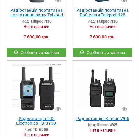
Радіостанція портативна
Радіостанція портативна
портативна рація Talkpod
PoC рація Talkpod N26
N30
Код:
Talkpod N30
Код:
Talkpod N26
Нет в наличии
Нет в наличии
7 600,00 грн.
7 600,00 грн.
Сообщить о наличии
Сообщить о наличии
Радіостанція TID-
Радіостанція Kirisun W65
Electronics TD-G750
Код:
Kirisun W65
Код:
TD-G750
Нет в наличии
Нет в наличии