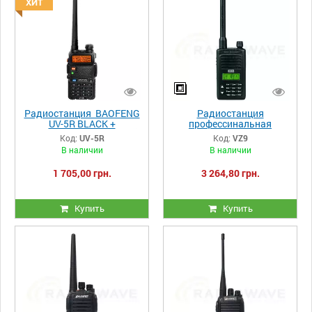
ХИТ
Радиостанция BAOFENG
Радиостанция
UV-5R BLACK +
профессинальная
ГАРНИТУРА C КНОПКОЙ
портативная Vertex
Код:
UV-5R
Код:
VZ9
PTT
Standard VZ9
В наличии
В наличии
1 705,00 грн.
3 264,80 грн.
Купить
Купить