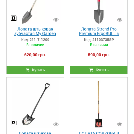
Лопата штыковая
Лопата Strend Pro
зубчастая My Garden
Premium ErgoBULL з
"WOODY", 1200 мм 211-7-
ручкою D склопластик
Код:
211-7-1200
Код:
21103735SP
1200
В наличии
В наличии
620,00 грн.
590,00 грн.
Купить
Купить
Лопата штикова,
ЛОПАТА СОВКОВА З