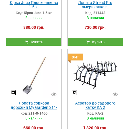
Кірка Juco Плоско-пікова
Лопата Strend Pro
1.5 кг
американка зі
склопластиковою ручкою
Код:
Кірка Juco 1.5 кг
Код:
211443
В наличии
В наличии
880,00 грн.
730,00 грн.
Купить
Купить
ХИТ
Лопата совкова
Аератор до садового
дорожня My Garden 211-
катку КА 2
8-1460
Код:
211-8-1460
Код:
КА-2
В наличии
В наличии
660,00 грн.
1 820,00 грн.