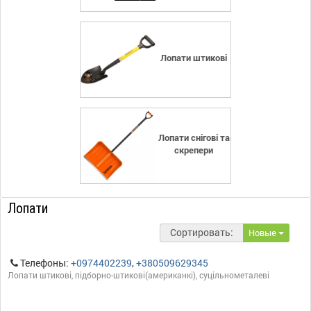
Лопати штикові
Лопати снігові та
скрепери
Лопати
Сортировать:
Новые
Телефоны:
+0974402239
,
+380509629345
Лопати штикові, підборно-штикові(американкі), суцільнометалеві