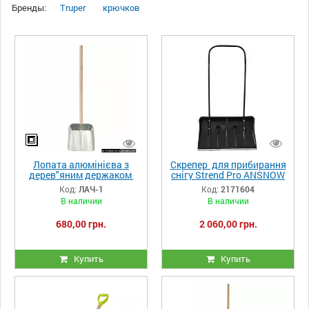
Бренды:
Тruper
крючков
Лопата алюмінієва з
Скрепер для прибирання
дерев"яним держаком
снігу Strend Pro ANSNOW
Чехія
F9, 780x420 мм. з
Код:
ЛАЧ-1
Код:
2171604
роликами
В наличии
В наличии
680,00 грн.
2 060,00 грн.
Купить
Купить