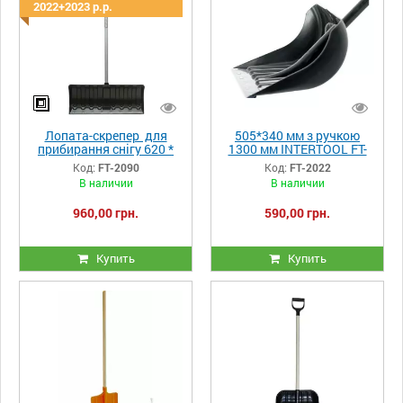
2022+2023 р.р.
Лопата-скрепер для
505*340 мм з ручкою
прибирання снігу 620 *
1300 мм INTERTOOL FT-
280мм з рукояткою 970
2022
Код:
FT-2090
Код:
FT-2022
мм
В наличии
В наличии
960,00 грн.
590,00 грн.
Купить
Купить