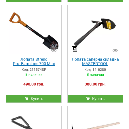
Лопата Strend
Лопата саперна складна
Pro FarmLine 700 Mini
MASTERTOOL
MattPowder
95х125х415 мм
Код:
211574SP
Код:
14-6280
В наличии
В наличии
490,00 грн.
380,00 грн.
Купить
Купить