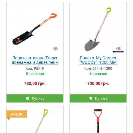
Лопата штикова Truper
Лопата My Garden
дренажна, з дерев'яним
"WOODY", 1200 ММ
держаком 112 см (PEP-P)
изогнутая Артикул 211-3-
Код:
PEP-P
Код:
211-3-1200
1200
В наличии
В наличии
780,00 грн.
730,00 грн.
Купить
Купить
АКЦІЯ