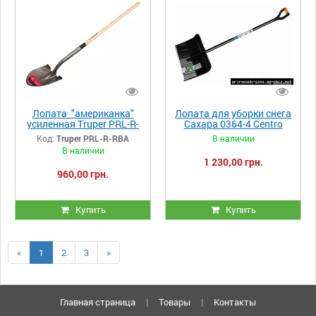
Лопата "американка"
Лопата для уборки снега
усиленная Truper PRL-R-
Сахара 0364-4 Centro
RBA
Код:
Truper PRL-R-RBA
В наличии
В наличии
1 230,00 грн.
960,00 грн.
Купить
Купить
«
1
2
3
»
Главная страница
|
Товары
|
Контакты