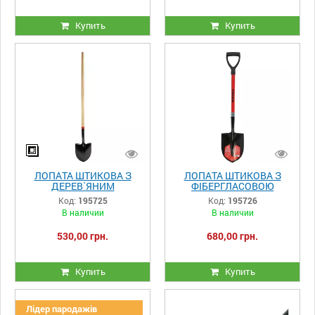
Купить
Купить
ЛОПАТА ШТИКОВА З
ЛОПАТА ШТИКОВА З
ДЕРЕВ`ЯНИМ
ФІБЕРГЛАСОВОЮ
ДЕРЖАКОМ
РУЧКОЮ 290×220×1020
Код:
195725
Код:
195726
290×220×1470 ММ
ММ VITALS MASTER
В наличии
В наличии
VITALS MASTER
530,00 грн.
680,00 грн.
Купить
Купить
Лідер пародажів