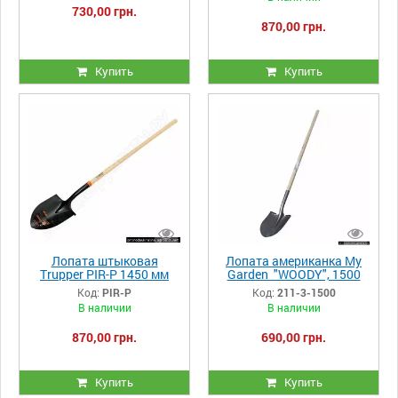
730,00 грн.
870,00 грн.
Купить
Купить
Лопата штыковая
Лопата американка My
Trupper PIR-P 1450 мм
Garden "WOODY", 1500
мм
Код:
PIR-P
Код:
211-3-1500
В наличии
В наличии
870,00 грн.
690,00 грн.
Купить
Купить