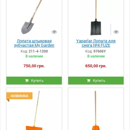
Лопата штыковая
Yaparlar Лопата для
зубчастая My Garden
снега №4 FUZE
"WOODY",211-4-1200
Код:
211-4-1200
Код:
97606Y
В наличии
В наличии
750,00 грн.
650,00 грн.
Купить
Купить
НОВИНКА