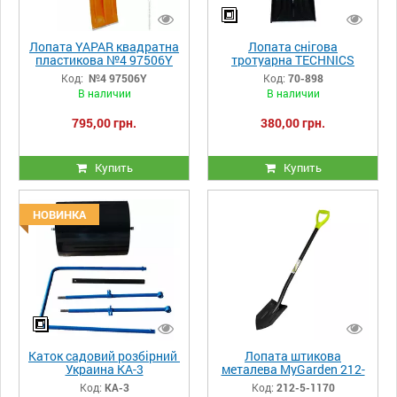
Лопата YAPAR квадратна
Лопата снігова
пластикова №4 97506Y
тротуарна TECHNICS
Код:
№4 97506Y
Код:
70-898
В наличии
В наличии
795,00 грн.
380,00 грн.
Купить
Купить
НОВИНКА
Каток садовий розбірний
Лопата штикова
Украина КА-3
металева MyGarden 212-
5-1170
Код:
КА-3
Код:
212-5-1170