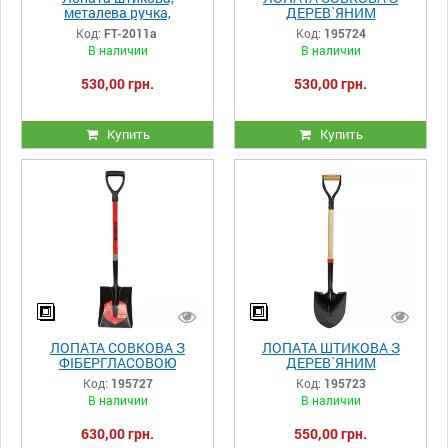
металева ручка,
ДЕРЕВ`ЯНИМ
198*288*1200 мм
ДЕРЖАКОМ
Код:
FT-2011а
Код:
195724
INTERTOOL FT-2011а
275×230×1470 ММ
В наличии
В наличии
VITALS MASTER
530,00 грн.
530,00 грн.
Купить
Купить
ЛОПАТА СОВКОВА З
ЛОПАТА ШТИКОВА З
ФІБЕРГЛАСОВОЮ
ДЕРЕВ`ЯНИМ
РУЧКОЮ 275×230×1020
ДЕРЖАКОМ І РУЧКОЮ
Код:
195727
Код:
195723
ММ VITALS MASTER
290×220×1020 ММ
В наличии
В наличии
VITALS MASTER
630,00 грн.
550,00 грн.