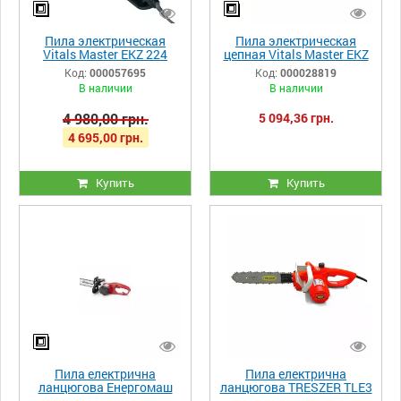
Пила электрическая
Пила электрическая
Vitals Master EKZ 224
цепная Vitals Master EKZ
Black Edition
2440
Код:
000057695
Код:
000028819
В наличии
В наличии
4 980,00 грн.
5 094,36 грн.
4 695,00 грн.
Купить
Купить
Пила електрична
Пила електрична
ланцюгова Енергомаш
ланцюгова TRESZER TLE3
ПЦ-9918