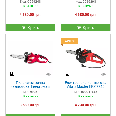
Код:
CC9924S
Код:
CC9929S
В наличии
В наличии
4 180,00 грн.
4 680,00 грн.
Купить
Купить
АКЦІЯ
Пила електрична
Електропила ланцюгова
ланцюгова Енергомаш
Vitals Master EKZ 2245
ПЦ-9925
Код:
9925
Код:
000047666
В наличии
В наличии
3 680,00 грн.
4 230,00 грн.