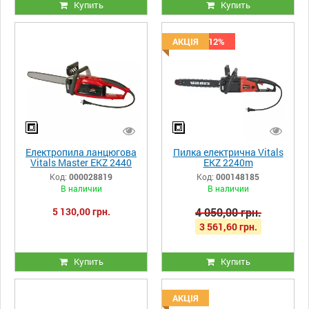
Купить
Купить
Скидка -12%
АКЦІЯ
Електропила ланцюгова
Пилка електрична Vitals
Vitals Master EKZ 2440
EKZ 2240m
Код:
000028819
Код:
000148185
В наличии
В наличии
5 130,00 грн.
4 050,00 грн.
3 561,60 грн.
Купить
Купить
АКЦІЯ