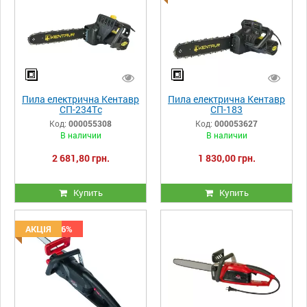
Пила електрична Кентавр
Пила електрична Кентавр
СП-234Тc
СП-183
Код:
000055308
Код:
000053627
В наличии
В наличии
2 681,80 грн.
1 830,00 грн.
Купить
Купить
Скидка -6%
АКЦІЯ