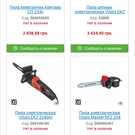
Пила електрична Кентавр
Пила цепная
СП-234c
электрическая Vitals EKZ
2240
Код:
000055695
Код:
53809
Нет в наличии
Нет в наличии
2 838,68 грн.
3 434,40 грн.
Сообщить о наличии
Сообщить о наличии
Пила электрическая
Пила электрическая
Vitals EKZ 2240m
Vitals Master EKZ 204
Black Edition
Код:
000148185
Код:
000085361
Нет в наличии
Нет в наличии