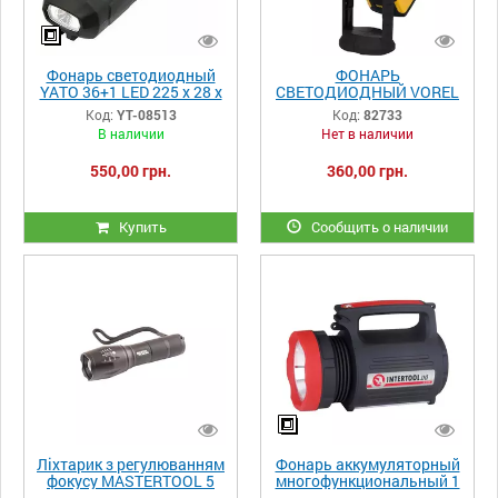
Фонарь светодиодный
ФОНАРЬ
YATO 36+1 LED 225 x 28 x
СВЕТОДИОДНЫЙ VOREL
22 мм 4 x ААА
3+1 ВТ 220+70 ЛМ 180 Х
Код:
YT-08513
Код:
82733
55 Х 30 ММ
В наличии
Нет в наличии
550,00 грн.
360,00 грн.
Купить
Сообщить о наличии
Ліхтарик з регулюванням
Фонарь аккумуляторный
фокусу MASTERTOOL 5
многофункциональный 1
режимів 130х38х28 мм
LED 5 W + 22 SMD,