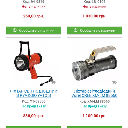
Код:
94-0819
Код:
LB-0105
CREE XM-L T6 LED
INTERTOOL LB-0105
Нет в наличии
Нет в наличии
3xAAA/1x18650 AL 94-
0819
260,00 грн.
1 030,00 грн.
Сообщить о наличии
Сообщить о наличии
ЛІХТАР СВІТЛОДІОДНИЙ
Ліхтар світлодіодний
З РУЧКОЮ YATO З
Vorel CREE XM-LM 88560
ЖИВЛЕННЯМ ВІД
Код:
YT-08550
Код:
XM-LM 88560
БАТАРЕЙОК 4Х АА, 10 ВТ,
По предзаказу
По предзаказу
900 LM
836,00 грн.
1 100,00 грн.