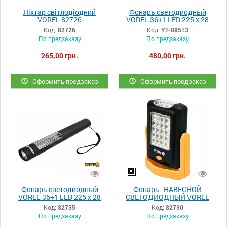
Ліхтар світлодіодний
Фонарь светодиодный
VOREL 82726
VOREL 36+1 LED 225 x 28
x 22 мм 4 x ААА
Код:
82726
Код:
YT-08513
По предзаказу
По предзаказу
265,00 грн.
480,00 грн.
Оформить предзаказ
Оформить предзаказ
Фонарь светодиодный
Фонарь НАВЕСНОЙ
VOREL 36+1 LED 225 x 28
СВЕТОДИОДНЫЙ VOREL
x 22 мм 4 x ААА 82735
20+3 LED 3 X ААА
Код:
82735
Код:
82730
По предзаказу
По предзаказу