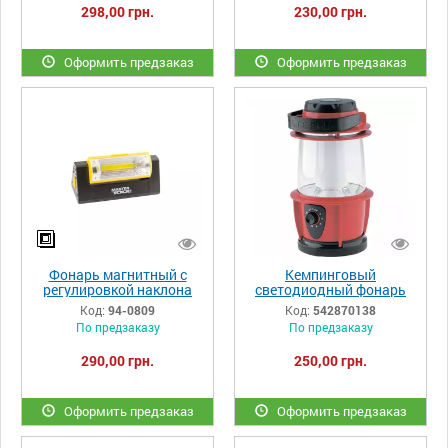
298,00 грн.
230,00 грн.
Оформить предзаказ
Оформить предзаказ
Фонарь магнитный с
Кемпинговый
регулировкой наклона
светодиодный фонарь
бокового света,
Stern 90540
Код:
94-0809
Код:
542870138
125*52*52 мм, 6 x LED +
По предзаказу
По предзаказу
COB LED, 4 x AAA
MASTERTOOL ​
290,00 грн.
250,00 грн.
Оформить предзаказ
Оформить предзаказ