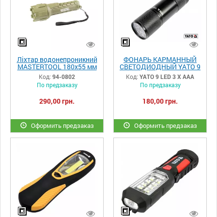
Ліхтар водонепроникний
ФОНАРЬ КАРМАННЫЙ
MASTERTOOL 180х55 мм
СВЕТОДИОДНЫЙ YATO 9
CREE LED IP66 2xAA
LED 3 X ААА
Код:
94-0802
Код:
YATO 9 LED 3 X ААА
PP+PVC 94-0802
По предзаказу
По предзаказу
290,00 грн.
180,00 грн.
Оформить предзаказ
Оформить предзаказ