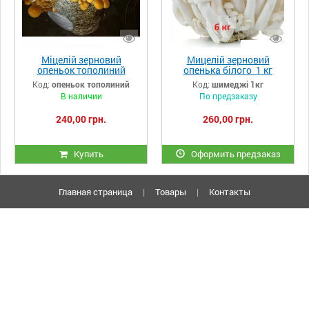
Міцелій зерновий
Мицелій зерновий
опеньок тополиний
опенька білого 1 кг
(агроцибе) 1 кг
(Шимеджі, HYPSIZYGUS
Код:
опеньок тополиний
Код:
шимеджі 1кг
MARMOREUS, БУКОВЫЙ
В наличии
По предзаказу
ГРИБ)
240,00 грн.
260,00 грн.
Купить
Оформить предзаказ
Главная страница
|
Товары
|
Контакты