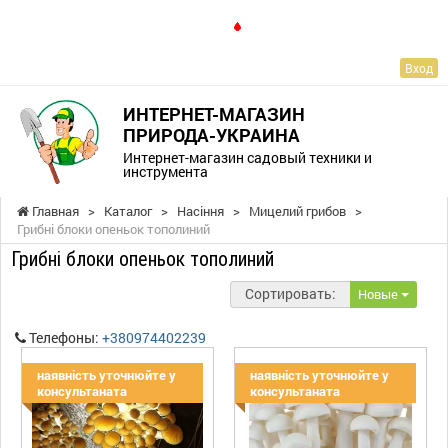
RU
Вход
ИНТЕРНЕТ-МАГАЗИН
ПРИРОДА-УКРАИНА
Интернет-магазин садовый техники и
инструмента
Главная
>
Каталог
>
Насіння
>
Мицелий грибов
>
Грибні блоки опеньок тополиний
Грибні блоки опеньок тополиний
Сортировать:
Новые
Телефоны:
+380974402239
наявність уточнюйте у
наявність уточнюйте у
консультаната
консультаната