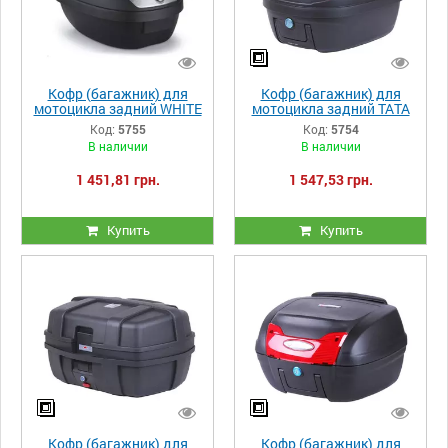
Кофр (багажник) для
Кофр (багажник) для
мотоцикла задний WHITE
мотоцикла задний ТАТА
REF YM-0807 (V-28L)
YM-0808 (V- 29L)
Код:
5755
Код:
5754
39.5×39.5×30 черный
39.5×39.5×30.5 черный с
В наличии
В наличии
красным
1 451,81 грн.
1 547,53 грн.
Купить
Купить
Кофр (багажник) для
Кофр (багажник) для