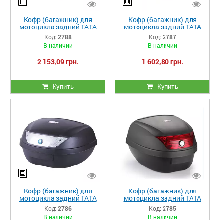
Кофр (багажник) для
Кофр (багажник) для
мотоцикла задний ТАТА
мотоцикла задний ТАТА
YM-0879 черный (V-40L)
YM-0866 (V-32L)
Код:
2788
Код:
2787
48×42×30.5 черный
43×41×31.5 черный
В наличии
В наличии
2 153,09 грн.
1 602,80 грн.
Купить
Купить
Кофр (багажник) для
Кофр (багажник) для
мотоцикла задний ТАТА
мотоцикла задний TATA
YM-0888 (V-51L)
YM-0807 (V-28L)
Код:
2786
Код:
2785
59.5×44×31.5 черный
39.5×39.5×30 черный с
В наличии
В наличии