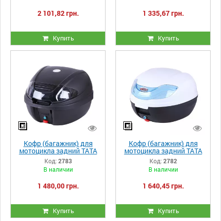
красным
2 101,82 грн.
1 335,67 грн.
Купить
Купить
Кофр (багажник) для
Кофр (багажник) для
мотоцикла задний ТАТА
мотоцикла задний ТАТА
YM-0830 (V-30L)
YM-0815P (V-32L)
Код:
2783
Код:
2782
41×40×32 черный
43×41×32 белый с
В наличии
В наличии
черным
1 480,00 грн.
1 640,45 грн.
Купить
Купить