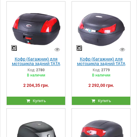
Кофр (багажник) для
Кофр (багажник) для
мотоцикла задний ТАТА
мотоцикла задний ТАТА
YM-0889 (V-46L)
YM-0818 (V-51L)
Код:
2780
Код:
2779
56×43×33 черный
59.5×44×32 черный
В наличии
В наличии
2 204,35 грн.
2 292,00 грн.
Купить
Купить