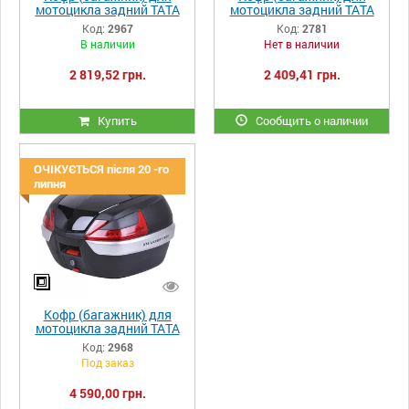
мотоцикла задний ТАТА
мотоцикла задний ТАТА
YM-0878 (V- 42L)
YM-0879 (V-40L)
Код:
2967
Код:
2781
53×47×35 черный
48×42×30.5 черный
В наличии
Нет в наличии
2 819,52 грн.
2 409,41 грн.
Купить
Сообщить о наличии
ОЧІКУЄТЬСЯ після 20 -го
липня
Кофр (багажник) для
мотоцикла задний ТАТА
YM-0885 (V- 47L)
Код:
2968
56×43×33 черный
Под заказ
4 590,00 грн.