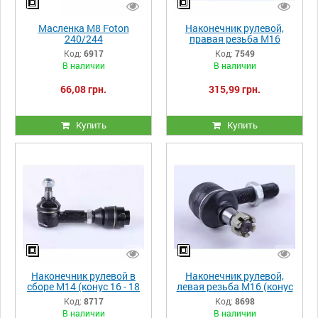
Масленка M8 Foton
Наконечник рулевой,
240/244
правая резьба М16
(конус 15 - 17 мм)
Код:
6917
Код:
7549
В наличии
В наличии
66,08 грн.
315,99 грн.
Купить
Купить
Наконечник рулевой в
Наконечник рулевой,
сборе М14 (конус 16 - 18
левая резьба М16 (конус
мм) Jinma 244, Jinma 264,
15 - 17 мм) DongFeng
Код:
8717
Код:
8698
Булат 264Е
240/244
В наличии
В наличии