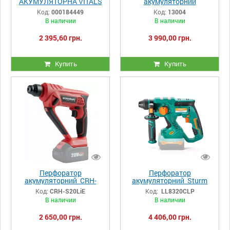
АКУМУЛЯТОРНА VITALS
акумуляторний
MASTER ATZ 1828
WORCRAFT CRH-S20LiT
Код:
000184449
Код:
13004
SMARTLINE+
В наличии
В наличии
2 395,60 грн.
3 990,00 грн.
Купить
Купить
Перфоратор
Перфоратор
акумуляторний CRH-
акумуляторний Sturm
S20LiE
RH2520CLB
Код:
CRH-S20LiE
Код:
LL8320CLP
В наличии
В наличии
2 650,00 грн.
4 406,00 грн.