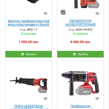
Модуль перфоратора для
ПЕРФОРАТОР
мультиінструменту Revolt
АКУМУЛЯТОРНИЙ
MRH 17
VITALS PROFESSIONAL
Код:
MRH 17
Код:
0000184450
ARA 1822 BS SMARTLINE+
В наличии
В наличии
1 360,00 грн.
6 600,00 грн.
Купить
Купить
ПИЛА ШАБЕЛЬНА
Перфоратор