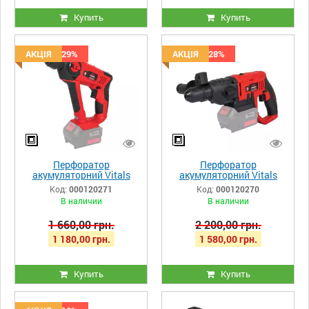
Купить
Купить
Скидка -29%
АКЦІЯ
Скидка -28%
АКЦІЯ
Перфоратор
Перфоратор
акумуляторний Vitals
акумуляторний Vitals
Master ARa 1018-2P
Master ARa 1618-2P
Код:
000120271
Код:
000120270
SmartLine
SmartLine
В наличии
В наличии
1 660,00 грн.
2 200,00 грн.
1 180,00 грн.
1 580,00 грн.
Купить
Купить