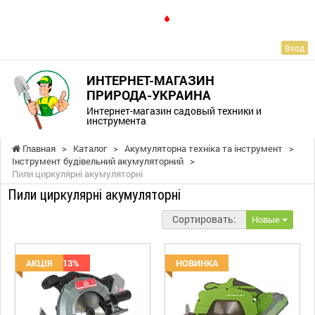
RU
Вход
ИНТЕРНЕТ-МАГАЗИН
ПРИРОДА-УКРАИНА
Интернет-магазин садовый техники и
инструмента
Главная
>
Каталог
>
Акумуляторна техніка та інструмент
>
Інструмент будівельний акумуляторний
>
Пили циркулярні акумуляторні
Пили циркулярні акумуляторні
Сортировать:
Новые
Скидка -13%
АКЦІЯ
НОВИНКА