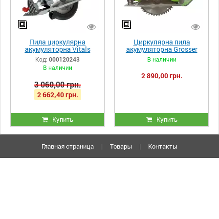
Пила циркулярна
Циркулярна пила
акумуляторна Vitals
акумуляторна Grosser
Professional ARg 18165Pa
GFS 180
Код:
000120243
В наличии
BS
В наличии
2 890,00 грн.
3 060,00 грн.
2 662,40 грн.
Купить
Купить
Главная страница
|
Товары
|
Контакты