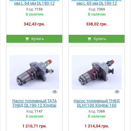
мм L-64 мм DL190-12
мм L-65 мм DL190-12
Xingtai 120
Xingtai 120
Код:
7150
Код:
7369
В наличии
В наличии
342,43 грн.
338,02 грн.
Купить
Купить
Насос топливный ТАТА
Насос топливный ТНВД
ТНВД DL190-12 Xingtai
DLH1100 Xingtai 160
120
Код:
7147
Код:
7366
В наличии
В наличии
1 210,71 грн.
1 314,04 грн.