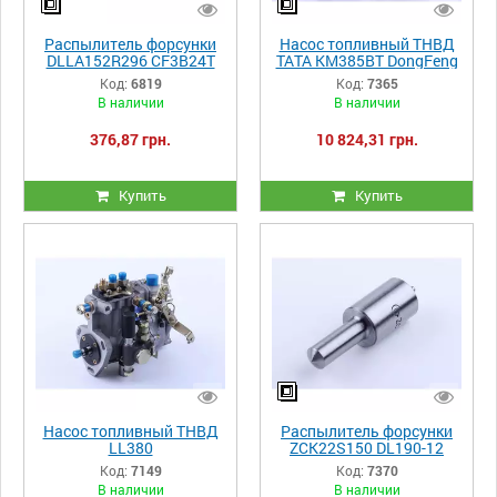
Распылитель форсунки
Насос топливный ТНВД
DLLA152R296 СF3B24T
ТАТА КМ385ВТ DongFeng
244/240 Foton 244 Jinma
Код:
6819
Код:
7365
244
В наличии
В наличии
376,87 грн.
10 824,31 грн.
Купить
Купить
Насос топливный ТНВД
Распылитель форсунки
LL380
ZCK22S150 DL190-12
Xingtai 120
Код:
7149
Код:
7370
В наличии
В наличии