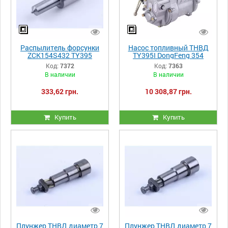
Распылитель форсунки
Насос топливный ТНВД
ZCK154S432 TY395
TY395I DongFeng 354
Код:
7372
Код:
7363
В наличии
В наличии
333,62 грн.
10 308,87 грн.
Купить
Купить
Плунжер ТНВД диаметр 7
Плунжер ТНВД диаметр 7