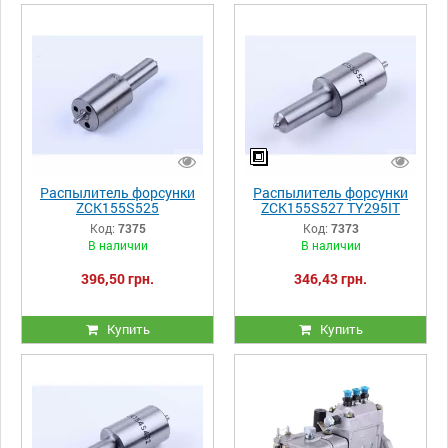
Распылитель форсунки
Распылитель форсунки
ZCK155S525
ZCK155S527 TY295IT
Xingtai 220
Код:
7375
Код:
7373
В наличии
В наличии
396,50 грн.
346,43 грн.
Купить
Купить