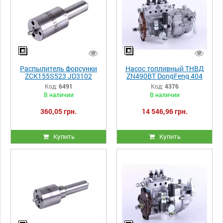
Распылитель форсунки
Насос топливный ТНВД
ZCK155S523 JD3102
ZN490BT DongFeng 404
Chery 404
Код:
6491
Код:
4376
В наличии
В наличии
360,05 грн.
14 546,96 грн.
Купить
Купить