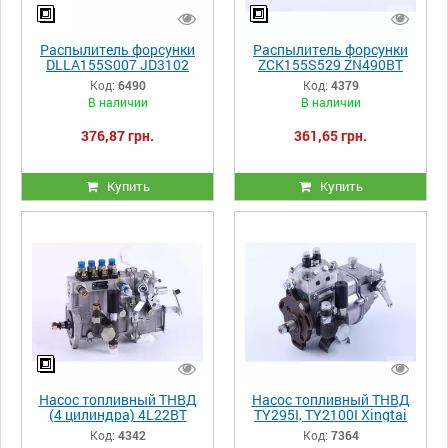
Распылитель форсунки
Распылитель форсунки
DLLA155S007 JD3102
ZCK155S529 ZN490BT
ZN390 ZN485 DongFeng
Код:
6490
Код:
4379
404 Chery 244/354/404
В наличии
В наличии
376,87 грн.
361,65 грн.
Купить
Купить
Насос топливный ТНВД
Насос топливный ТНВД
(4 цилиндра) 4L22BT
TY295I, TY2100I Xingtai
220/224
Код:
4342
Код:
7364