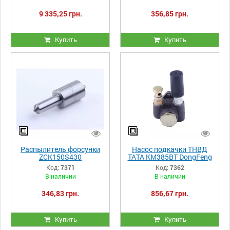
9 335,25 грн.
356,85 грн.
Купить
Купить
Распылитель форсунки
Насос подкачки ТНВД
ZCK150S430
ТАТА KM385BT DongFeng
244/240, Xingtai 180/244
Код:
7371
Код:
7362
В наличии
В наличии
346,83 грн.
856,67 грн.
Купить
Купить