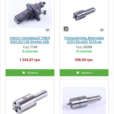
Насос топливный ТНВД
Распылитель форсунки
KM130/138 Xingtai 24B,
ZCK150J430 ТАТА на
Shifeng 244,Taishan 24
минитрактор
Код:
7148
Код:
26388
В наличии
В наличии
1 334,87 грн.
396,50 грн.
Купить
Купить