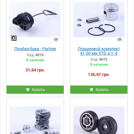
Пробка бака - Partner
Поршневой комплект
41,00 мм STD, к-т: 6
Код:
4074
единиц - Partner
Код:
4073
В наличии
В наличии
31,64 грн.
136,97 грн.
Купить
Купить