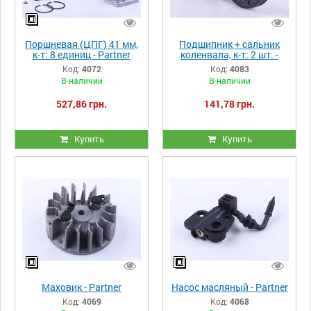
Поршневая (ЦПГ) 41 мм,
Подшипник + сальник
к-т: 8 единиц - Partner
коленвала, к-т: 2 шт. -
Partner
Код:
4072
Код:
4083
В наличии
В наличии
527,86 грн.
141,78 грн.
Купить
Купить
Маховик - Partner
Насос масляный - Partner
Код:
4069
Код:
4068