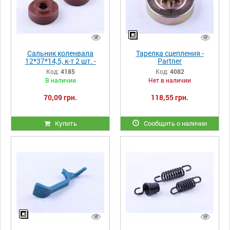
Сальник коленвала
Тарелка сцепления -
12*37*14,5, к-т 2 шт. -
Partner
Partner
Код:
4185
Код:
4082
В наличии
Нет в наличии
70,09 грн.
118,55 грн.
Купить
Сообщить о наличии