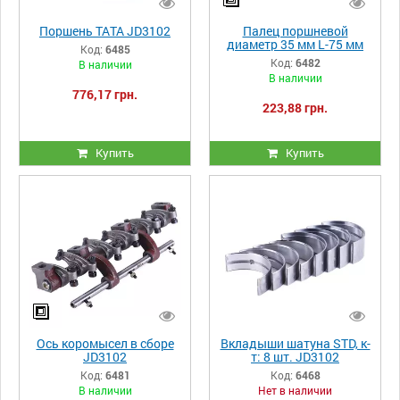
Поршень ТАТА JD3102
Палец поршневой
диаметр 35 мм L-75 мм
Код:
6485
JD3102
Код:
6482
В наличии
В наличии
776,17 грн.
223,88 грн.
Купить
Купить
Ось коромысел в сборе
Вкладыши шатуна STD, к-
JD3102
т: 8 шт. JD3102
Код:
6481
Код:
6468
В наличии
Нет в наличии