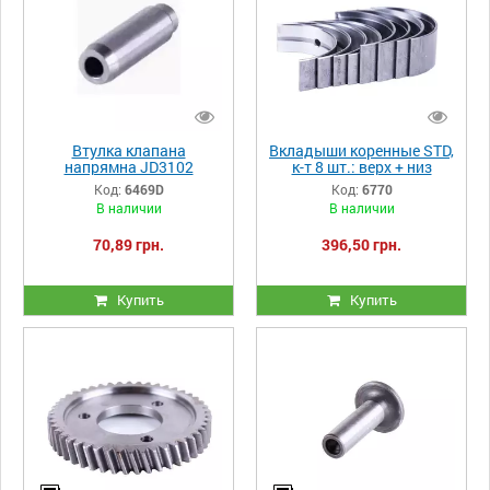
Втулка клапана
Вкладыши коренные STD,
напрямна JD3102
к-т 8 шт.: верх + низ
УЦІНКА
JD3102
Код:
6469D
Код:
6770
В наличии
В наличии
70,89 грн.
396,50 грн.
Купить
Купить