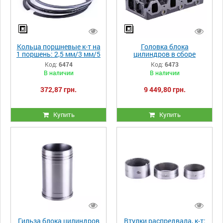
Кольца поршневые к-т на
Головка блока
1 поршень: 2,5 мм/3 мм/5
цилиндров в сборе
мм JD3102/JD2102
JD3102
Код:
6474
Код:
6473
В наличии
В наличии
372,87 грн.
9 449,80 грн.
Купить
Купить
Гильза блока цилиндров
Втулки распредвала, к-т: