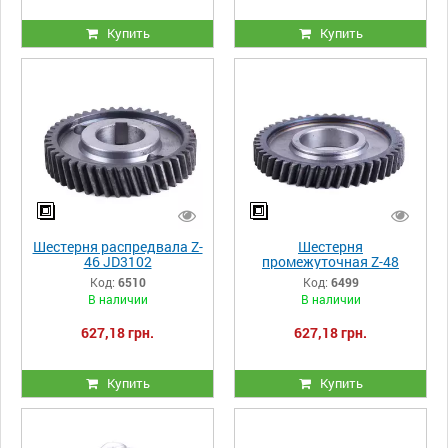
Купить
Купить
Шестерня распредвала Z-
Шестерня
46 JD3102
промежуточная Z-48
JD3102
Код:
6510
Код:
6499
В наличии
В наличии
627,18 грн.
627,18 грн.
Купить
Купить