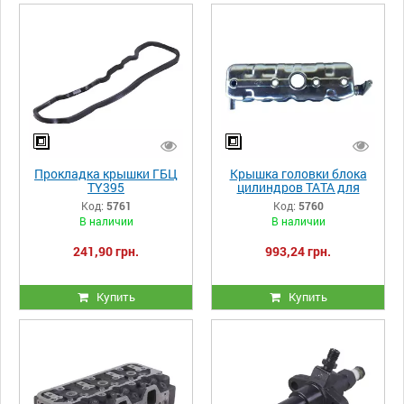
Прокладка крышки ГБЦ
Крышка головки блока
TY395
цилиндров ТАТА для
трактора с дизельным
Код:
5761
Код:
5760
двигателем TY395
В наличии
В наличии
241,90 грн.
993,24 грн.
Купить
Купить