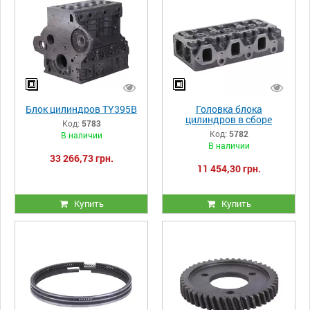
Блок цилиндров TY395B
Головка блока
цилиндров в сборе
Код:
5783
TY395B
Код:
5782
В наличии
В наличии
33 266,73 грн.
11 454,30 грн.
Купить
Купить