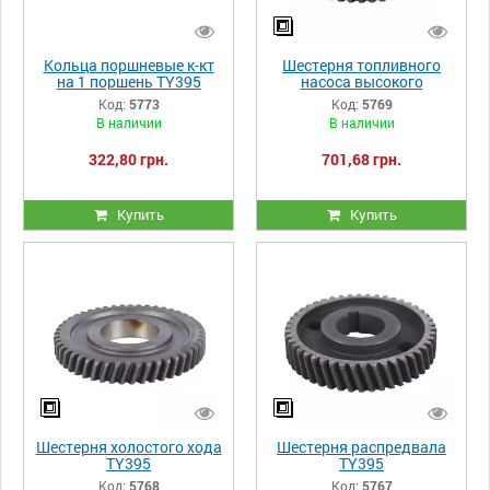
Кольца поршневые к-кт
Шестерня топливного
на 1 поршень TY395
насоса высокого
давления TY395
Код:
5773
Код:
5769
В наличии
В наличии
322,80 грн.
701,68 грн.
Купить
Купить
Шестерня холостого хода
Шестерня распредвала
TY395
TY395
Код:
5768
Код:
5767