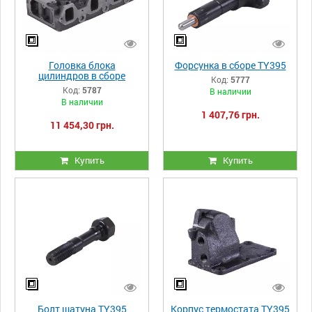
Головка блока
Форсунка в сборе TY395
цилиндров в сборе
Код:
5777
TY3100B
Код:
5787
В наличии
В наличии
1 407,76 грн.
11 454,30 грн.
Купить
Купить
Болт шатуна TY395
Корпус термостата TY395