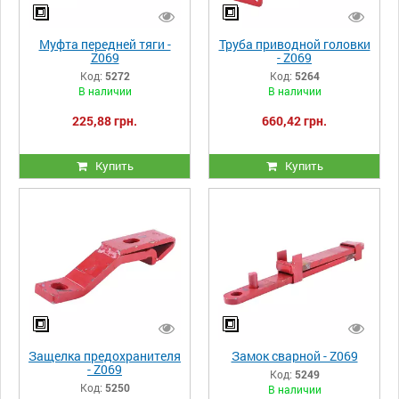
Муфта передней тяги -
Труба приводной головки
Z069
- Z069
Код:
5272
Код:
5264
В наличии
В наличии
225,88 грн.
660,42 грн.
Купить
Купить
Защелка предохранителя
Замок сварной - Z069
- Z069
Код:
5249
Код:
5250
В наличии