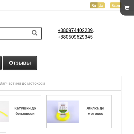
Ru
Ua
Вход
+380974402239
,
+380509629345
Отзывы
Запчастини до мотокоси
Катушки до
Жилка до
бензокоси
мотокос