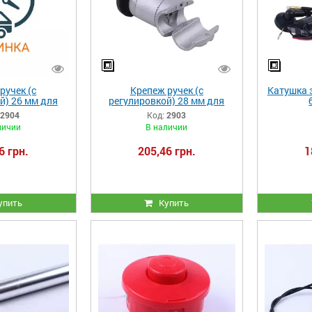
ручек (с
Крепеж ручек (с
Катушка 
й) 26 мм для
регулировкой) 28 мм для
окосы
бензокосы
2904
Код:
2903
личии
В наличии
6 грн.
205,46 грн.
1
упить
Купить