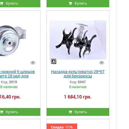
Купить
Купить
р нижний 9 шлицов
Насадка-культиватор 28*9T
етр 28 мм) для
для бензокосы
бензокосы
Код:
2919
Код:
5047
В наличии
В наличии
16,40 грн.
1 684,10 грн.
Купить
Купить
Скидка -11%