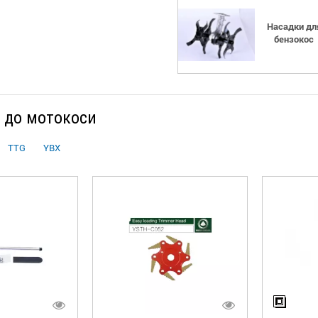
Насадки дл
бензокос
 до мотокоси
TTG
YBX