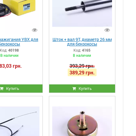
зажигания YBX для
Шток + вал 9Т, диаметр 26 мм
бензокосы
для бензокосы
Код:
40198
Код:
4165
В наличии
В наличии
83,03 грн.
393,29 грн.
389,29 грн.
Купить
Купить