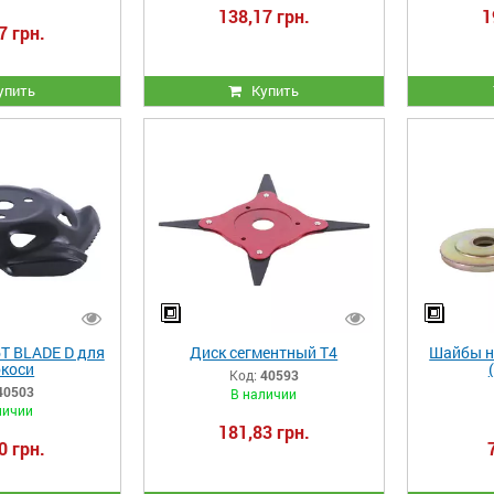
138,17 грн.
1
7 грн.
упить
Купить
Т BLADE D для
Диск сегментный Т4
Шайбы н
коси
Код:
40593
40503
В наличии
личии
181,83 грн.
0 грн.