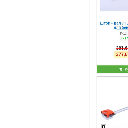
Шток + вал 7Т,
для бе
Код:
В на
381,6
377,6
К