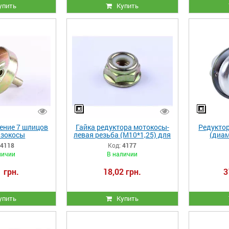
упить
Купить
ение 7 шлицов
Гайка редуктора мотокосы-
Редукто
нзокосы
левая резьба (М10*1,25) для
(диам
бензокосы
4118
Код:
4177
личии
В наличии
 грн.
18,02 грн.
3
упить
Купить