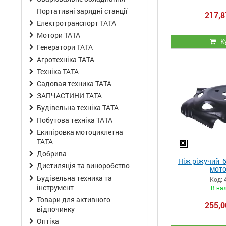
Портативні зарядні станції
217,8
Електротранспорт ТАТА
Мотори ТАТА
К
Генератори ТАТА
Агротехніка ТАТА
Техніка ТАТА
Садовая техника ТАТА
ЗАПЧАСТИНИ ТАТА
Будівельна техніка ТАТА
Побутова техніка ТАТА
Екипіровка мотоциклетна
ТАТА
Добрива
Ніж ріжучий 6
Дистиляція та виноробство
мото
Будівельна техника та
Код:
інструмент
В на
Товари для активного
255,0
відпочинку
Оптіка