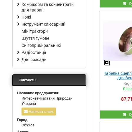
К
Комбікорм та концентрати
для тварин
Ножі
Інструмент слюсарний
Мінітрактори
Взуття гумове
Снігоприбиральникі
Радіостанції
Для розсади
Тарелка сцепл
для бе
Контакты
Код:
В на
Название предприятия:
Интернет-магазин Природа-
87,71
Украина
Написать нам
К
Город:
Обухов
Адрес: