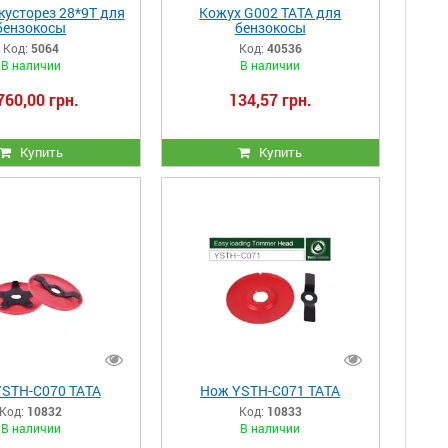
кусторез 28*9T для
Кожух G002 ТАТА для
бензокосы
бензокосы
Код:
5064
Код:
40536
В наличии
В наличии
760,00 грн.
134,57 грн.
Купить
Купить
STH-C070 ТАТА
Нож YSTH-C071 ТАТА
Код:
10832
Код:
10833
В наличии
В наличии