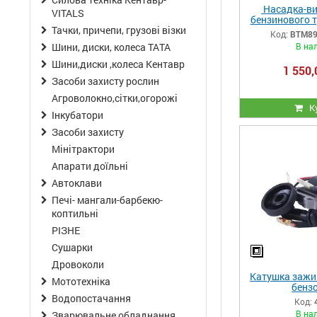
Насадка-ви
VITALS
бензинового т
10″ шина
Тачки, причепи, грузові візки
Код:
BTM89
BTM8926
В на
Шини, диски, колеса ТАТА
Шини,диски ,колеса Кентавр
1 550,
Засоби захисту рослин
Агроволокно,сітки,огорожі
К
Інкубатори
Засоби захисту
Мінітрактори
Апарати доїльні
Автоклави
Печі- мангали-барбекю-
коптильні
РІЗНЕ
Сушарки
Дровоколи
Катушка зажи
Мототехніка
бенз
Водопостачання
Код:
В на
Зварювальне обладнання