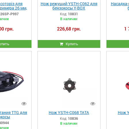
соторіз для
Нож режущий YSTH-C062 для
Насадка-
римера 26 мм,
бензокосы Y-BOX
 Sturmax
26SP-P997
Код:
10831
SP-P997
личии
В наличии
00 грн.
226,68 грн.
1 
упить
Купить
гания TTG для
Нож YSTH-C068 ТАТА
Нож Y
окосы
Код:
10836
40944
В наличии
личии