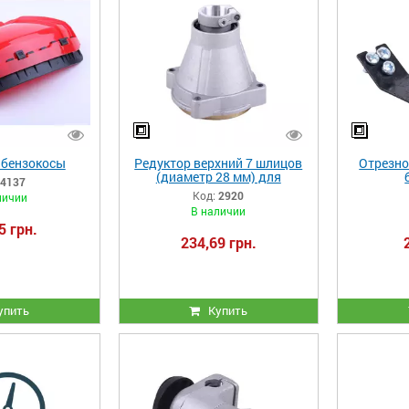
 бензокосы
Редуктор верхний 7 шлицов
Отрезно
(диаметр 28 мм) для
4137
бензокосы
Код:
2920
личии
В наличии
5 грн.
234,69 грн.
упить
Купить