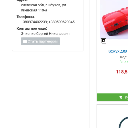
киевская обл.,г.Обухов, ул
Киевская 119-а
Телефоны:
+380974402239
;
+380509629345
Контактное лицо:
Эчкенко Сергей Николаевич
Стать партнером
Кожух для
Код:
В на
118,5
К