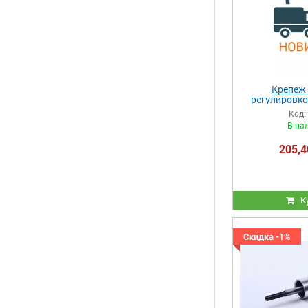
Крепеж 
регулировко
бенз
Код:
В на
205,4
К
Скидка -1%