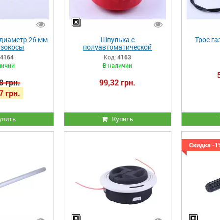
 диаметр 26 мм
Шпулька с
Трос га
нзокосы
полуавтоматической
намоткой (красная)
4164
Код:
4163
личии
В наличии
8 грн.
99,32 грн.
7 грн.
упить
Купить
Скидка -1