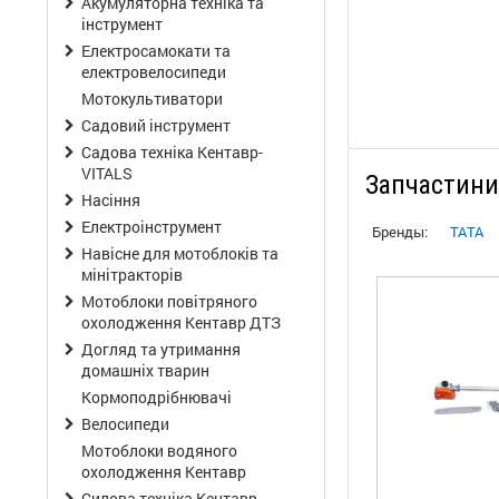
Акумуляторна техніка та
інструмент
Електросамокати та
електровелосипеди
Мотокультиватори
Садовий інструмент
Садова техніка Кентавр-
VITALS
Запчастини
Насіння
Електроінструмент
Бренды:
TATA
Навісне для мотоблоків та
мінітракторів
Мотоблоки повітряного
охолодження Кентавр ДТЗ
Догляд та утримання
домашніх тварин
Кормоподрібнювачі
Велосипеди
Мотоблоки водяного
охолодження Кентавр
Силова техніка Кентавр-