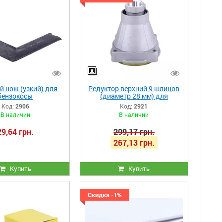
й нож (узкий) для
Редуктор верхний 9 шлицов
бензокосы
(диаметр 28 мм) для
бензокосы
Код:
2906
Код:
2921
В наличии
В наличии
29,64 грн.
299,17 грн.
267,13 грн.
Купить
Купить
Скидка -1%