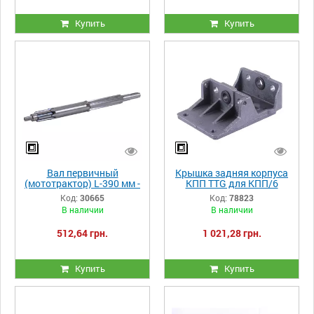
Купить
Купить
Вал первичный
Крышка задняя корпуса
(мототрактор) L-390 мм -
КПП TTG для КПП/6
КПП/6 Y-BOX
Код:
30665
Код:
78823
В наличии
В наличии
512,64 грн.
1 021,28 грн.
Купить
Купить