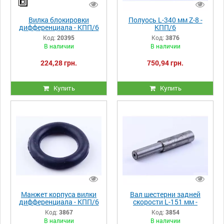
Вилка блокировки
Полуось L-340 мм Z-8 -
дифференциала - КПП/6
КПП/6
Y-BOX
Код:
20395
Код:
3876
В наличии
В наличии
224,28 грн.
750,94 грн.
Купить
Купить
Манжет корпуса вилки
Вал шестерни задней
дифференциала - КПП/6
скорости L-151 мм -
КПП/6
Код:
3867
Код:
3854
В наличии
В наличии