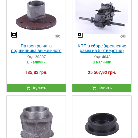
Патрон рычага
КПП в сборе (крепление
подшипника выжимного
рамы на 5 отверстий)
YBX на КПП/6
ТАТА 180-195N КПП/6
Код:
20397
Код:
4048
В наличии
В наличии
185,83 грн.
25 567,92 грн.
Купить
Купить