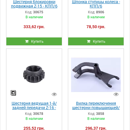
Шестерня блокировки
Шпонка ступицы колеса -
подвижная Z-15 - КПП/6
КПП/6
Y-BOX
Код:
30675
Код:
8906
В наличии
В наличии
333,62 грн.
78,50 грн.
Купить
Купить
Шестерня ведущая 1-й/
Вилка переключения
задней передачи Z-16 -
шестерни повышающей/
КПП/6 Y-BOX
понижающей передачи -
Код:
30678
Код:
3858
КПП/6
В наличии
В наличии
255,52 грн.
296,37 грн.