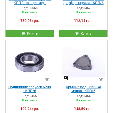
КПП (1 отверстие) -
дифференциала - КПП/6
КПП/6 Y-BOX
Код:
30668
Код:
3467
В наличии
В наличии
780,98 грн.
112,14 грн.
Купить
Купить
Подшипник полуоси 6208
Крышка подшипника
- КПП/6
малая - КПП/6
Код:
3465
Код:
3464
В наличии
В наличии
192,24 грн.
148,59 грн.