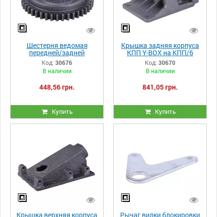
Шестерня ведомая
Крышка задняя корпуса
передней/задней
КПП Y-BOX на КПП/6
передачи Z-43 - КПП/6 Y-
Код:
30676
Код:
30670
BOX
В наличии
В наличии
448,56 грн.
841,05 грн.
Купить
Купить
Крышка верхняя корпуса
Рычаг вилки блокировки