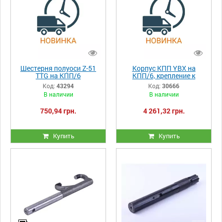
Шестерня полуоси Z-51
Корпус КПП YBX на
TTG на КПП/6
КПП/6, крепление к
полураме (5 болтов)
Код:
43294
Код:
30666
В наличии
В наличии
750,94 грн.
4 261,32 грн.
Купить
Купить