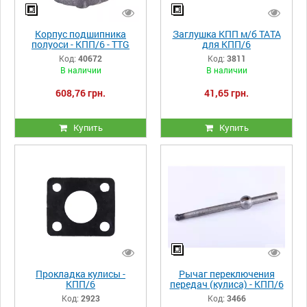
Корпус подшипника
Заглушка КПП м/б ТАТА
полуоси - КПП/6 - TTG
для КПП/6
Код:
40672
Код:
3811
В наличии
В наличии
608,76 грн.
41,65 грн.
Купить
Купить
Прокладка кулисы -
Рычаг переключения
КПП/6
передач (кулиса) - КПП/6
Код:
2923
Код:
3466