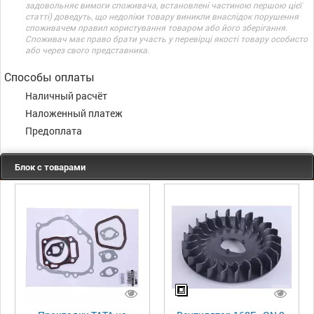
задовольняє вимоги споживача, встановлені частиною першою цієї
статті) доведуть, що недоліки товару виникли внаслідок порушення
споживачем правил користування товаром або його зберігання.
Споживач має право брати участь у перевірці якості товару особисто
або через свого представника.
Способы оплаты
Наличный расчёт
Наложенный платеж
Предоплата
Блок с товарами