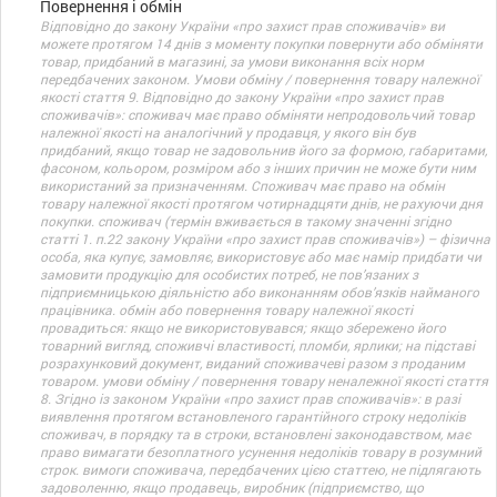
Повернення і обмін
Відповідно до закону України «про захист прав споживачів» ви
можете протягом 14 днів з моменту покупки повернути або обміняти
товар, придбаний в магазині, за умови виконання всіх норм
передбачених законом. Умови обміну / повернення товару належної
якості стаття 9. Відповідно до закону України «про захист прав
споживачів»: споживач має право обміняти непродовольчий товар
належної якості на аналогічний у продавця, у якого він був
придбаний, якщо товар не задовольнив його за формою, габаритами,
фасоном, кольором, розміром або з інших причин не може бути ним
використаний за призначенням. Споживач має право на обмін
товару належної якості протягом чотирнадцяти днів, не рахуючи дня
покупки. споживач (термін вживається в такому значенні згідно
статті 1. п.22 закону України «про захист прав споживачів») – фізична
особа, яка купує, замовляє, використовує або має намір придбати чи
замовити продукцію для особистих потреб, не пов’язаних з
підприємницькою діяльністю або виконанням обов’язків найманого
працівника. обмін або повернення товару належної якості
провадиться: якщо не використовувався; якщо збережено його
товарний вигляд, споживчі властивості, пломби, ярлики; на підставі
розрахунковий документ, виданий споживачеві разом з проданим
товаром. умови обміну / повернення товару неналежної якості стаття
8. Згідно із законом України «про захист прав споживачів»: в разі
виявлення протягом встановленого гарантійного строку недоліків
споживач, в порядку та в строки, встановлені законодавством, має
право вимагати безоплатного усунення недоліків товару в розумний
строк. вимоги споживача, передбачених цією статтею, не підлягають
задоволенню, якщо продавець, виробник (підприємство, що