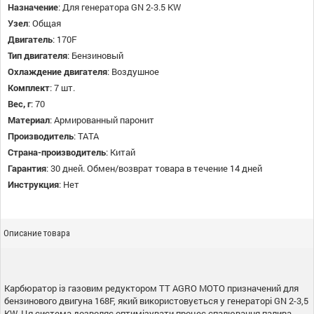
Назначение
:
Для генератора GN 2-3.5 KW
Узел
:
Общая
Двигатель
:
170F
Тип двигателя
:
Бензиновый
Охлаждение двигателя
:
Воздушное
Комплект
:
7 шт.
Вес, г
:
70
Материал
:
Армированный паронит
Производитель
:
TATA
Страна-производитель
:
Китай
Гарантия
:
30 дней. Обмен/возврат товара в течение 14 дней
Инструкция
:
Нет
Описание товара
Карбюратор із газовим редуктором TT AGRO MOTO призначений для
бензинового двигуна 168F, який використовується у генераторі GN 2-3,5
KW. Ця система дозволяє оптимізувати процес спалювання палива,