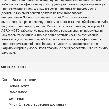
забезпечуючи ефективнішу роботу двигуна. Газовий редуктор знижує
тиск стисненого газу, що подається в карбюратор, що дозволяє
досягти стабільної роботи двигуна на газі.
Особливості
використання
Переваги використання цієї системи включають
зменшення витрати бензину, економію коштів та нижчий рівень викидів
шкідливих речовин у довкілля. Карбюратор із газовим редуктором TT
AGRO MOTO забезпечує надійну роботу генератора при перемиканні
між газом та бензином, що дозволяє оптимізувати використання
залежно від поточних потреб. Ця система має високу ефективність і
простоту в установці. Вона ідеально підходить для забезпечення
надійної енергії в умовах, коли стабільне електропостачання є критично
важливим.
Оплата и доставка
Способы доставки
Новая Почта
Самовывоз
деливери
Мист Кспересс(адресная доставка)