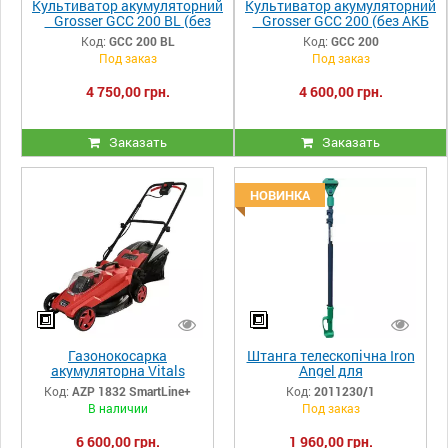
Культиватор акумуляторний
Культиватор акумуляторний
Grosser GCC 200 BL (без
Grosser GCC 200 (без АКБ
АКБ та зарядки)
та зарядки)
Код:
GCC 200 BL
Код:
GCC 200
Под заказ
Под заказ
4 750,00 грн.
4 600,00 грн.
Заказать
Заказать
НОВИНКА
Газонокосарка
Штанга телескопічна Iron
акумуляторна Vitals
Angel для
Master AZP 1832
акумуляторного
Код:
AZP 1832 SmartLine+
Код:
2011230/1
SmartLine+
інструменту
В наличии
Под заказ
6 600,00 грн.
1 960,00 грн.