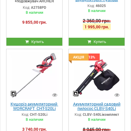
+подовжувач ARCHER
HYT 2018 без АКБ та ЗП
Код:
46025
Код:
A2758PD
В наличии
В наличии
2 360,00 грн.
9 855,00 грн.
1 995,00 грн.
Купить
Купить
Скидка -13%
АКЦІЯ
Кущоріз акумуляторний
Акумуляторний садовий
WORCRAFT CHT-S20Li
пилосос CLBV-S40Li
комплект
Код:
CHT-S20Li
Код:
CLBV-S40Liкомплект
В наличии
В наличии
3 740,00 грн.
8 045,00 грн.