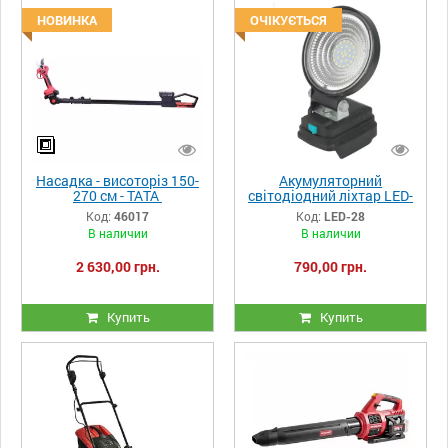
НОВИНКА
ОЧІКУЄТЬСЯ
Насадка - висоторіз 150-
Акумуляторний
270 см - ТАТА
світодіодний ліхтар LED-
28 з функцією USB
Код:
46017
Код:
LED-28
адаптера
В наличии
В наличии
2 630,00 грн.
790,00 грн.
Купить
Купить