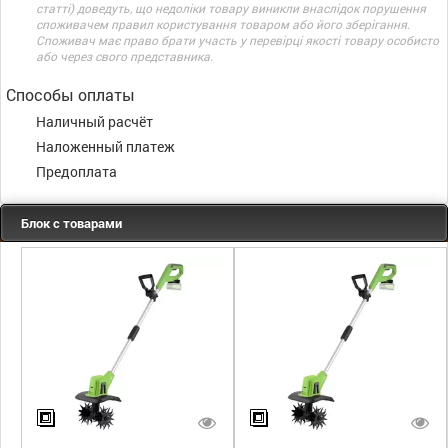
статті) доведуть, що недоліки товару виникли внаслідок порушення
споживачем правил користування товаром або його зберігання.
Споживач має право брати участь у перевірці якості товару особисто
або через свого представника.
Способы оплаты
Наличный расчёт
Наложенный платеж
Предоплата
Блок с товарами