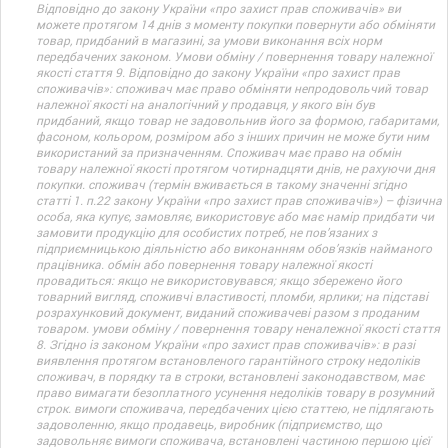
Відповідно до закону України «про захист прав споживачів» ви
можете протягом 14 днів з моменту покупки повернути або обміняти
товар, придбаний в магазині, за умови виконання всіх норм
передбачених законом. Умови обміну / повернення товару належної
якості стаття 9. Відповідно до закону України «про захист прав
споживачів»: споживач має право обміняти непродовольчий товар
належної якості на аналогічний у продавця, у якого він був
придбаний, якщо товар не задовольнив його за формою, габаритами,
фасоном, кольором, розміром або з інших причин не може бути ним
використаний за призначенням. Споживач має право на обмін
товару належної якості протягом чотирнадцяти днів, не рахуючи дня
покупки. споживач (термін вживається в такому значенні згідно
статті 1. п.22 закону України «про захист прав споживачів») – фізична
особа, яка купує, замовляє, використовує або має намір придбати чи
замовити продукцію для особистих потреб, не пов’язаних з
підприємницькою діяльністю або виконанням обов’язків найманого
працівника. обмін або повернення товару належної якості
провадиться: якщо не використовувався; якщо збережено його
товарний вигляд, споживчі властивості, пломби, ярлики; на підставі
розрахунковий документ, виданий споживачеві разом з проданим
товаром. умови обміну / повернення товару неналежної якості стаття
8. Згідно із законом України «про захист прав споживачів»: в разі
виявлення протягом встановленого гарантійного строку недоліків
споживач, в порядку та в строки, встановлені законодавством, має
право вимагати безоплатного усунення недоліків товару в розумний
строк. вимоги споживача, передбачених цією статтею, не підлягають
задоволенню, якщо продавець, виробник (підприємство, що
задовольняє вимоги споживача, встановлені частиною першою цієї