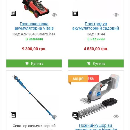
Газонокосарка
Повітродув
акумуляторна Vitals
акумуляторний садовий
Master AZP 3640
WORCRAFT CLB-S40LiB
Код:
AZP 3640 SmartLine+
Код:
13144
SmartLine+
В наличии
В наличии
9 300,00 грн.
4 550,00 грн.
Купить
Купить
Скидка -15%
АКЦІЯ
Ножиці-кущорізи
Секатор акумуляторний
акумуляторні Hyundai