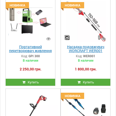
НОВИНКА
НОВИНКА
Портативний
Насадка-подовжувач
перетворювач живлення
WORCRAFT WER001
+ bluetooth-колонка
Код:
GPI 300
Код:
WER001
Grosser GPI 300
В наличии
В наличии
2 250,00 грн.
1 800,00 грн.
Купить
Купить
НОВИНКА