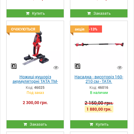
Купить
Заказать
ОЧІКУЮТЬСЯ
Скидка -13%
акція
Ножиці-кущоріз
Насадка - висоторіз 160-
акумуляторні ТАТА TM-
210 см - ТАТА
SH704Li 21V комплект
Код:
46025
Код:
46016
Под заказ
В наличии
2 300,00 грн.
2 150,00 грн.
1 880,00 грн.
Заказать
Купить