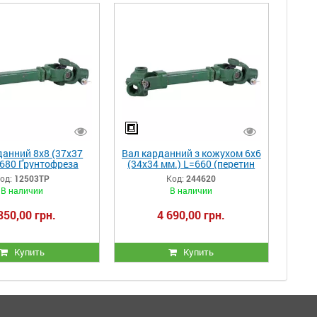
данний 8х8 (37х37
Вал карданний з кожухом 6х6
=680 Ґрунтофреза
(34х34 мм.) L=660 (перетин
QN-180...240
трилимонник)
од:
12503ТР
Код:
244620
В наличии
В наличии
850,00 грн.
4 690,00 грн.
Купить
Купить