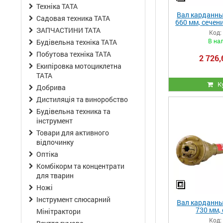
Техніка ТАТА
Вал карданны
Садовая техника ТАТА
660 мм, сечени
ЗАПЧАСТИНИ ТАТА
Код:
В на
Будівельна техніка ТАТА
Побутова техніка ТАТА
2 726,
Екипіровка мотоциклетна
ТАТА
К
Добрива
Дистиляція та виноробство
Будівельна техника та
інструмент
Товари для активного
відпочинку
Оптіка
Комбікорм та концентрати
для тварин
Ножі
Інструмент слюсарний
Вал карданны
730 мм, 
Мінітрактори
трехлимонник
Код: