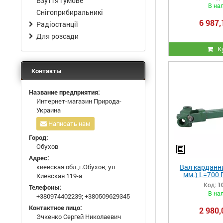
Взуття гумове
муф
В на
Снігоприбиральникі
6 987,
Радіостанції
Для розсади
К
Контакты
Название предприятия:
Интернет-магазин Природа-
Украина
Написать нам
Город:
Обухов
Адрес:
Вал карданни
киевская обл.,г.Обухов, ул
мм.) L=700 
Киевская 119-а
1GQN-18
Код:
1
Телефоны:
В на
+380974402239
;
+380509629345
Контактное лицо:
2 980,
Эчкенко Сергей Николаевич