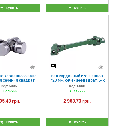
Купить
Купить
на карданного вала
Вал карданный 6*8 шлицов,
я сечения квадрат
720 мм, сечение-квадрат, б/к
Код:
6886
Код:
6880
В наличии
В наличии
05,43 грн.
2 963,70 грн.
Купить
Купить