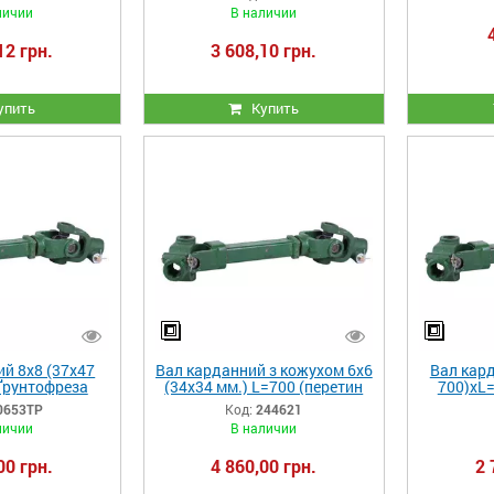
той
личии
В наличии
12 грн.
3 608,10 грн.
упить
Купить
й 8x8 (37х47
Вал карданний з кожухом 6х6
Вал кард
Ґрунтофреза
(34х34 мм.) L=700 (перетин
700)хL
0...240
трилимонник)
1G
0653ТР
Код:
244621
личии
В наличии
00 грн.
4 860,00 грн.
2 