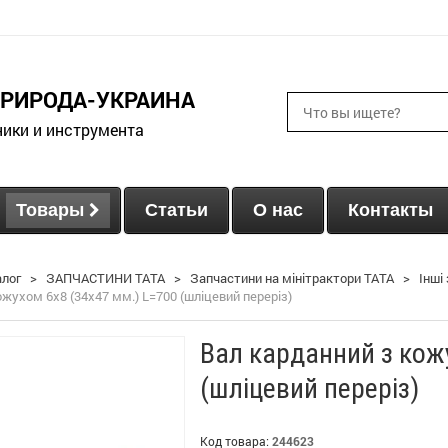
ПРИРОДА-УКРАИНА
ники и инструмента
Товары
Статьи
О нас
Контакты
алог
>
ЗАПЧАСТИНИ ТАТА
>
Запчастини на мінітрактори ТАТА
>
Інші
ожухом 6x8 (34х47 мм.) L=700 (шліцевий переріз)
Вал карданний з кож
(шліцевий переріз)
Код товара:
244623