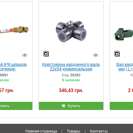
й 6*8 шлицов,
Крестовина карданного вала
Вал кар
сечение-
22х54 универсальная
мм.) L
нник, б/к
1G
6881
Код:
26283
К
личии
В наличии
67 грн.
346,43 грн.
2 
упить
Купить
Главная страница
|
Товары
|
Контакты