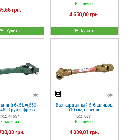
В наличии
45,66 грн.
4 650,00 грн.
Купить
Купить
анний 6х6 L=(660-
Вал карданный 6*6 шлицов,
=460 Ґрунтофреза
610 мм, сечение-
QN-125...160
трехлимонник, б/к
Код:
41657
Код:
6871
В наличии
В наличии
700,00 грн.
4 009,01 грн.