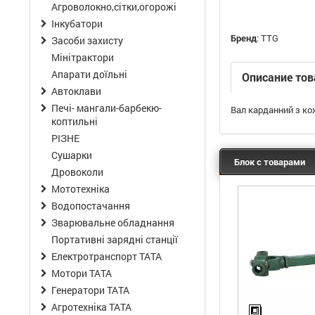
Агроволокно,сітки,огорожі
Інкубатори
Бренд
:
TTG
Засоби захисту
Мінітрактори
Апарати доїльні
Описание тов
Автоклави
Печі- мангали-барбекю-
Вал карданний з ко
коптильні
РІЗНЕ
Сушарки
Блок с товарами
Дровоколи
Мототехніка
Водопостачання
Зварювальне обладнання
Портативні зарядні станції
Електротранспорт ТАТА
Мотори ТАТА
Генератори ТАТА
Агротехніка ТАТА