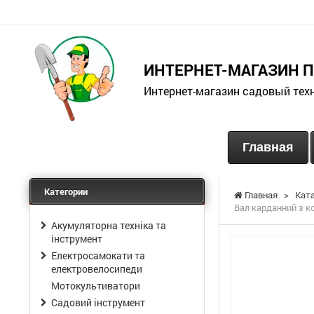
ИНТЕРНЕТ-МАГАЗИН 
Интернет-магазин садовый тех
Главная
Категории
Главная
>
Кат
Вал карданний з к
Акумуляторна техніка та
інструмент
Електросамокати та
електровелосипеди
Мотокультиватори
Садовий інструмент