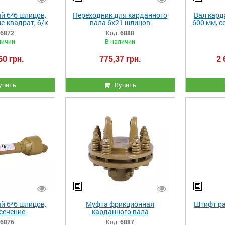
й 6*6 шлицов,
Переходник для карданного
Вал кард
е-квадрат, б/к
вала 6х21 шлицов
600 мм, с
6872
Код:
6888
личии
В наличии
60 грн.
775,37 грн.
2 
упить
Купить
й 6*6 шлицов,
Муфта фрикционная
Штифт ра
сечение-
карданного вала
, с кожухом и
6876
Код:
6887