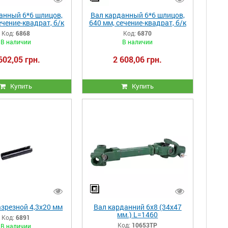
анный 6*6 шлицов,
Вал карданный 6*6 шлицов,
ечение-квадрат, б/к
640 мм, сечение-квадрат, б/к
Код:
6868
Код:
6870
В наличии
В наличии
602,05 грн.
2 608,06 грн.
Купить
Купить
зрезной 4,3х20 мм
Вал карданний 6х8 (34х47
мм.) L=1460
Код:
6891
Код:
10653ТР
В наличии