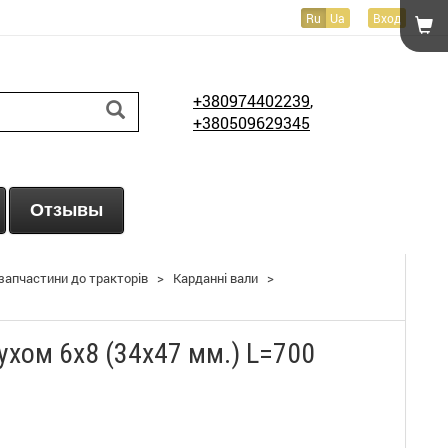
Ru
Ua
Вход
+380974402239
,
+380509629345
Отзывы
 запчастини до тракторів
>
Карданні вали
>
ухом 6x8 (34х47 мм.) L=700