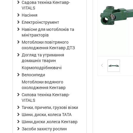
Садова техніка Кентавр-
VITALS
Насіння
Електроінструмент
Навісне для мотоблоків та
мінітракторів
Мотоблоки повітряного
охолодження Кентавр ДТЗ
Догляд та утримання
домашніх тварин
Кормоподрібнювачі
Велосипеди
Мотоблоки водяного
охолодження Кентавр
Силова техніка Кентавр-
VITALS
Тачки, причепи, грузові візки
Шини, диски, колеса ТАТА
Шини,диски ,колеса Кентавр
Засоби захисту рослин